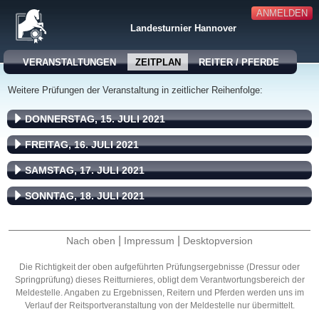
ANMELDEN
Landesturnier Hannover
VERANSTALTUNGEN
ZEITPLAN
REITER / PFERDE
Weitere Prüfungen der Veranstaltung in zeitlicher Reihenfolge:
DONNERSTAG, 15. JULI 2021
FREITAG, 16. JULI 2021
SAMSTAG, 17. JULI 2021
SONNTAG, 18. JULI 2021
|
|
Nach oben
Impressum
Desktopversion
Die Richtigkeit der oben aufgeführten Prüfungsergebnisse (Dressur oder
Springprüfung) dieses Reitturnieres, obligt dem Verantwortungsbereich der
Meldestelle. Angaben zu Ergebnissen, Reitern und Pferden werden uns im
Verlauf der Reitsportveranstaltung von der Meldestelle nur übermittelt.