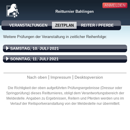
ANMELDEN
Reitturnier Bahlingen
VERANSTALTUNGEN
ZEITPLAN
REITER / PFERDE
Weitere Prüfungen der Veranstaltung in zeitlicher Reihenfolge:
SAMSTAG, 10. JULI 2021
SONNTAG, 11. JULI 2021
|
|
Nach oben
Impressum
Desktopversion
Die Richtigkeit der oben aufgeführten Prüfungsergebnisse (Dressur oder
Springprüfung) dieses Reitturnieres, obligt dem Verantwortungsbereich der
Meldestelle. Angaben zu Ergebnissen, Reitern und Pferden werden uns im
Verlauf der Reitsportveranstaltung von der Meldestelle nur übermittelt.