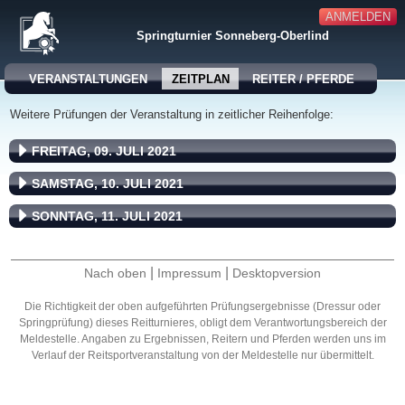
ANMELDEN
Springturnier Sonneberg-Oberlind
VERANSTALTUNGEN
ZEITPLAN
REITER / PFERDE
Weitere Prüfungen der Veranstaltung in zeitlicher Reihenfolge:
FREITAG, 09. JULI 2021
SAMSTAG, 10. JULI 2021
SONNTAG, 11. JULI 2021
|
|
Nach oben
Impressum
Desktopversion
Die Richtigkeit der oben aufgeführten Prüfungsergebnisse (Dressur oder
Springprüfung) dieses Reitturnieres, obligt dem Verantwortungsbereich der
Meldestelle. Angaben zu Ergebnissen, Reitern und Pferden werden uns im
Verlauf der Reitsportveranstaltung von der Meldestelle nur übermittelt.