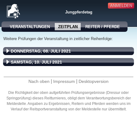
ANMELDEN
Jungpferdetag
VERANSTALTUNGEN
ZEITPLAN
REITER / PFERDE
Weitere Prüfungen der Veranstaltung in zeitlicher Reihenfolge:
DONNERSTAG, 08. JULI 2021
SAMSTAG, 10. JULI 2021
|
|
Nach oben
Impressum
Desktopversion
Die Richtigkeit der oben aufgeführten Prüfungsergebnisse (Dressur oder
Springprüfung) dieses Reitturnieres, obligt dem Verantwortungsbereich der
Meldestelle. Angaben zu Ergebnissen, Reitern und Pferden werden uns im
Verlauf der Reitsportveranstaltung von der Meldestelle nur übermittelt.