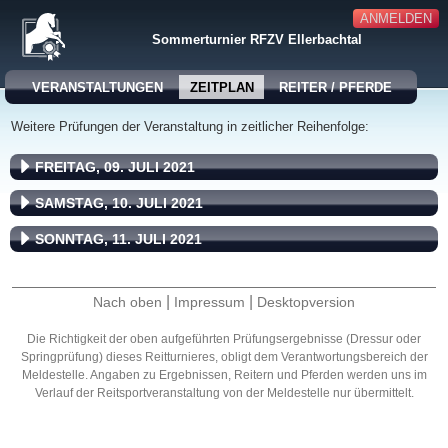
ANMELDEN
Sommerturnier RFZV Ellerbachtal
VERANSTALTUNGEN
ZEITPLAN
REITER / PFERDE
Weitere Prüfungen der Veranstaltung in zeitlicher Reihenfolge:
FREITAG, 09. JULI 2021
SAMSTAG, 10. JULI 2021
SONNTAG, 11. JULI 2021
|
|
Nach oben
Impressum
Desktopversion
Die Richtigkeit der oben aufgeführten Prüfungsergebnisse (Dressur oder
Springprüfung) dieses Reitturnieres, obligt dem Verantwortungsbereich der
Meldestelle. Angaben zu Ergebnissen, Reitern und Pferden werden uns im
Verlauf der Reitsportveranstaltung von der Meldestelle nur übermittelt.