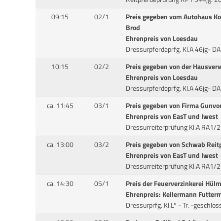
09:15
02/1
Preis gegeben vom Autohaus Ko
Brod
Ehrenpreis von Loesdau
Dressurpferdeprfg. Kl.A 46jg- D
10:15
02/2
Preis gegeben von der Hausver
Ehrenpreis von Loesdau
Dressurpferdeprfg. Kl.A 46jg- D
ca. 11:45
03/1
Preis gegeben von Firma Gunvor,
Ehrenpreis von EasT und Iwest
Dressurreiterprüfung Kl.A RA1/2
ca. 13:00
03/2
Preis gegeben von Schwab Reit
Ehrenpreis von EasT und Iwest
Dressurreiterprüfung Kl.A RA1/2
ca. 14:30
05/1
Preis der Feuerverzinkerei Hül
Ehrenpreis: Kellermann Futterm
Dressurprfg. Kl.L* - Tr. -geschlo