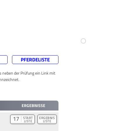
PFERDELISTE
ts neben der Prüfung ein Link mit
nnzeichnet.
ERGEBNISSE
17
START
ERGEBNIS
LISTE
LISTE