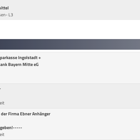
ittel
ssen- L3
Sparkasse Ingolstadt +
bank Bayern Mitte eG
r
eit
 der Firma Ebner Anhänger
bgeben!-----
eit