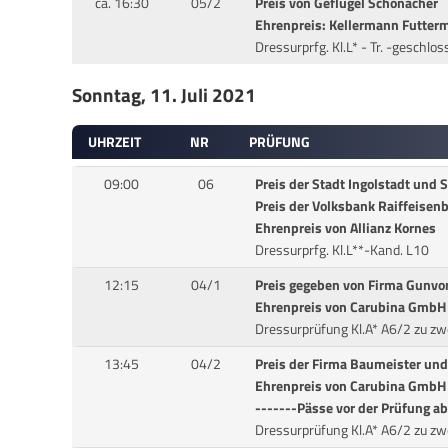
ca. 16:30
05/2
Preis von Geflügel Schönacher
Ehrenpreis: Kellermann Futterm
Dressurprfg. Kl.L* - Tr. -geschlo
Sonntag, 11. Juli 2021
UHRZEIT
NR
PRÜFUNG
09:00
06
Preis der Stadt Ingolstadt und 
Preis der Volksbank Raiffeisen
Ehrenpreis von Allianz Kornes
Dressurprfg. Kl.L**-Kand. L10
12:15
04/1
Preis gegeben von Firma Gunvo
Ehrenpreis von Carubina GmbH
Dressurprüfung Kl.A* A6/2 zu zw
13:45
04/2
Preis der Firma Baumeister und
Ehrenpreis von Carubina GmbH
-------Pässe vor der Prüfung a
Dressurprüfung Kl.A* A6/2 zu zw