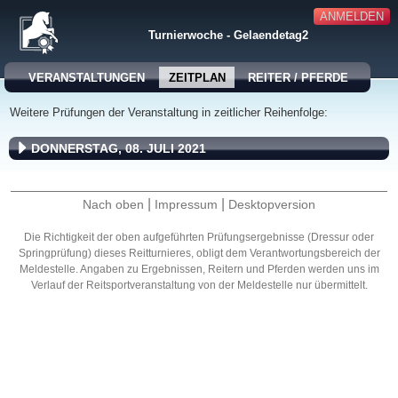
ANMELDEN
Turnierwoche - Gelaendetag2
VERANSTALTUNGEN
ZEITPLAN
REITER / PFERDE
Weitere Prüfungen der Veranstaltung in zeitlicher Reihenfolge:
DONNERSTAG, 08. JULI 2021
|
|
Nach oben
Impressum
Desktopversion
Die Richtigkeit der oben aufgeführten Prüfungsergebnisse (Dressur oder
Springprüfung) dieses Reitturnieres, obligt dem Verantwortungsbereich der
Meldestelle. Angaben zu Ergebnissen, Reitern und Pferden werden uns im
Verlauf der Reitsportveranstaltung von der Meldestelle nur übermittelt.