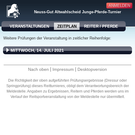
ANMELDEN
Neuss-Gut Altwahlscheid Junge-Pferde-Turnier
VERANSTALTUNGEN
ZEITPLAN
REITER / PFERDE
Weitere Prüfungen der Veranstaltung in zeitlicher Reihenfolge:
MITTWOCH, 14. JULI 2021
|
|
Nach oben
Impressum
Desktopversion
Die Richtigkeit der oben aufgeführten Prüfungsergebnisse (Dressur oder
Springprüfung) dieses Reitturnieres, obligt dem Verantwortungsbereich der
Meldestelle. Angaben zu Ergebnissen, Reitern und Pferden werden uns im
Verlauf der Reitsportveranstaltung von der Meldestelle nur übermittelt.