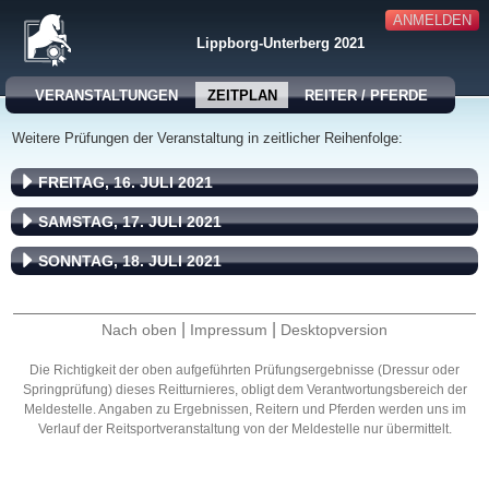
ANMELDEN
Lippborg-Unterberg 2021
VERANSTALTUNGEN
ZEITPLAN
REITER / PFERDE
Weitere Prüfungen der Veranstaltung in zeitlicher Reihenfolge:
FREITAG, 16. JULI 2021
SAMSTAG, 17. JULI 2021
SONNTAG, 18. JULI 2021
|
|
Nach oben
Impressum
Desktopversion
Die Richtigkeit der oben aufgeführten Prüfungsergebnisse (Dressur oder
Springprüfung) dieses Reitturnieres, obligt dem Verantwortungsbereich der
Meldestelle. Angaben zu Ergebnissen, Reitern und Pferden werden uns im
Verlauf der Reitsportveranstaltung von der Meldestelle nur übermittelt.