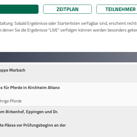
ZEITPLAN
TEILNEHMER
taltung. Sobald Ergebnisse oder Starterlisten verfügbar sind, erscheint rech
ei denen Sie die Ergebnisse "LIVE" verfolgen können werden besonders geke
ruppe Marbach
ms für Pferde in Kirchheim Altano
ährige Pferde
um Birkenhof, Eppingen und Dr.
e Pässe vor Prüfungsbeginn an der