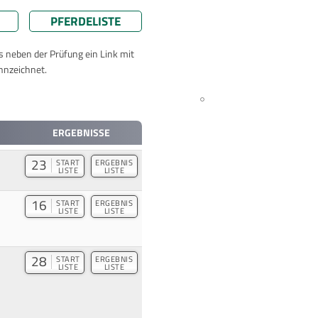
PFERDELISTE
ts neben der Prüfung ein Link mit
nnzeichnet.
ERGEBNISSE
23
START
ERGEBNIS
LISTE
LISTE
16
START
ERGEBNIS
LISTE
LISTE
28
START
ERGEBNIS
LISTE
LISTE