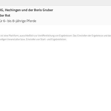
KG, Hechingen und der Boris Gruber
der Rot
r 6- bis 8-jährige Pferde
st eine Plattform, ausschließlich zur Veröffentlichung von Ergebnissen. Das Einstellen der Ergebnisse und da
weiligen Veranstalter bzw. Einsteller von Start- und Ergebnislisten.