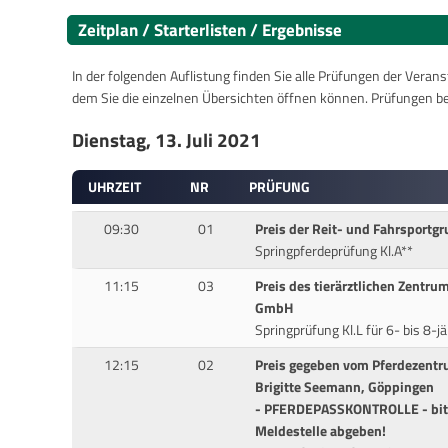
Zeitplan / Starterlisten / Ergebnisse
In der folgenden Auflistung finden Sie alle Prüfungen der Verans
dem Sie die einzelnen Übersichten öffnen können. Prüfungen b
Dienstag, 13. Juli 2021
UHRZEIT
NR
PRÜFUNG
09:30
01
Preis der Reit- und Fahrsportg
Springpferdeprüfung Kl.A**
11:15
03
Preis des tierärztlichen Zentru
GmbH
Springprüfung Kl.L für 6- bis 8-j
12:15
02
Preis gegeben vom Pferdezentr
Brigitte Seemann, Göppingen
- PFERDEPASSKONTROLLE - bitt
Meldestelle abgeben!