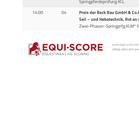
Springpferdeprüfung Kl.L
14:00
04
Preis der Beck Bau GmbH & Co.
Seil – und Hebetechnik, Rot an 
Zwei-Phasen-Springprfg.Kl.M* fü
www.equi-score.com i
obliegt allein dem je