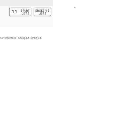
11
START
ERGEBNIS
LISTE
LISTE
mit verbundene Prüfung auf Richtigkeit,