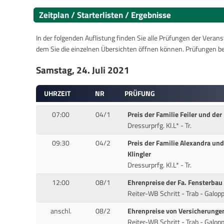
Zeitplan / Starterlisten / Ergebnisse
In der folgenden Auflistung finden Sie alle Prüfungen der Verans
dem Sie die einzelnen Übersichten öffnen können. Prüfungen b
Samstag, 24. Juli 2021
UHRZEIT
NR
PRÜFUNG
07:00
04/1
Preis der Familie Feiler und der
Dressurprfg. Kl.L* - Tr.
09:30
04/2
Preis der Familie Alexandra un
Klingler
Dressurprfg. Kl.L* - Tr.
12:00
08/1
Ehrenpreise der Fa. Fensterbau 
Reiter-WB Schritt - Trab - Galop
anschl.
08/2
Ehrenpreise von Versicherungen
Reiter-WB Schritt - Trab - Galop