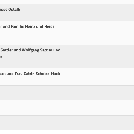
asse Ostalb
p
r und Familie Heinz und Heidi
-Sattler und Wolfgang Sattler und
tz
Hack und Frau Catrin Scholze-Hack