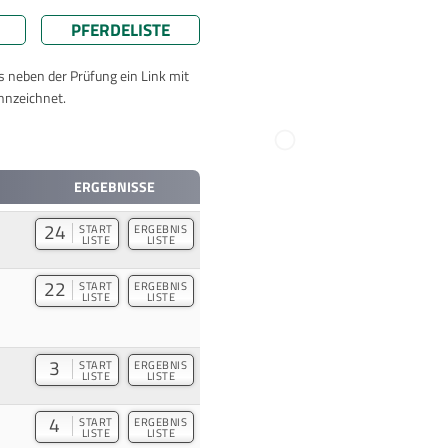
PFERDELISTE
ts neben der Prüfung ein Link mit
nnzeichnet.
ERGEBNISSE
24
START
ERGEBNIS
LISTE
LISTE
22
START
ERGEBNIS
LISTE
LISTE
3
START
ERGEBNIS
LISTE
LISTE
4
START
ERGEBNIS
LISTE
LISTE