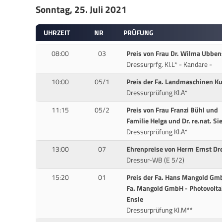
Sonntag, 25. Juli 2021
UHRZEIT
NR
PRÜFUNG
08:00
03
Preis von Frau Dr. Wilma Ubben
Dressurprfg. Kl.L* - Kandare -
10:00
05/1
Preis der Fa. Landmaschinen Ku
Dressurprüfung Kl.A*
11:15
05/2
Preis von Frau Franzi Bühl und
Familie Helga und Dr. re.nat. Si
Dressurprüfung Kl.A*
13:00
07
Ehrenpreise von Herrn Ernst Dr
Dressur-WB (E 5/2)
15:20
01
Preis der Fa. Hans Mangold Gm
Fa. Mangold GmbH - Photovoltai
Ensle
Dressurprüfung Kl.M**