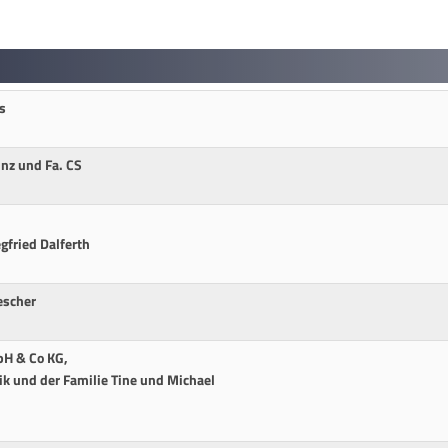
s
nz und Fa. CS
egfried Dalferth
escher
bH & Co KG,
k und der Familie Tine und Michael