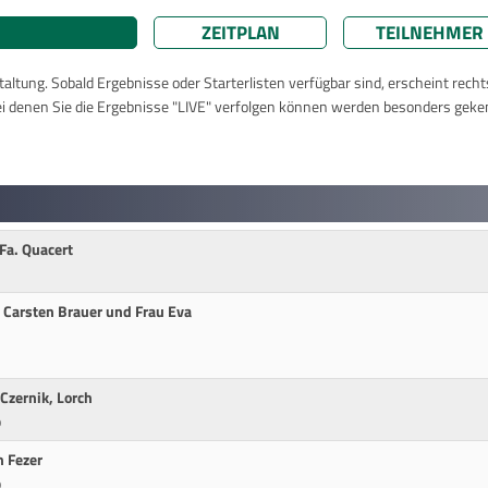
ZEITPLAN
TEILNEHMER
taltung. Sobald Ergebnisse oder Starterlisten verfügbar sind, erscheint rech
ei denen Sie die Ergebnisse "LIVE" verfolgen können werden besonders geke
 Fa. Quacert
d Carsten Brauer und Frau Eva
Czernik, Lorch
p
 Fezer
p