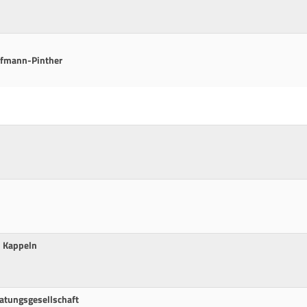
offmann-Pinther
n Kappeln
ratungsgesellschaft