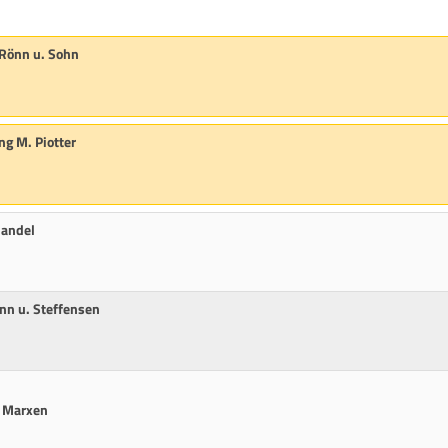
 Rönn u. Sohn
ng M. Piotter
handel
nn u. Steffensen
a Marxen