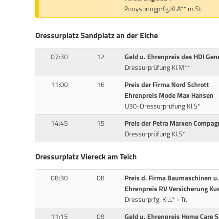
Ponyspringprfg.Kl.A** m.St.
Dressurplatz Sandplatz an der Eiche
07:30
12
Geld u. Ehrenpreis des HDI Gene
Dressurprüfung Kl.M**
11:00
16
Preis der Firma Nord Schrott
Ehrenpreis Mode Max Hansen
U30-Dressurprüfung Kl.S*
14:45
15
Preis der Petra Marxen Comp
Dressurprüfung Kl.S*
Dressurplatz Viereck am Teich
08:30
08
Preis d. Firma Baumaschinen u.
Ehrenpreis RV Versicherung Ku
Dressurprfg. Kl.L* - Tr.
11:15
09
Geld u. Ehrenpreis Home Care 