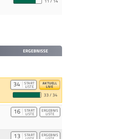
11 / 14
ERGEBNISSE
34
START
AKTUELL
LISTE
LIVE
33 / 34
16
START
ERGEBNIS
LISTE
LISTE
13
START
ERGEBNIS
LISTE
LISTE