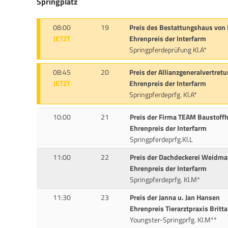
Springplatz
08:00
19
Preis des Bestattungshaus von
JETZT
Ehrenpreis der Interfarm
Springpferdeprüfung Kl.A*
08:45
20
Preis der Allianzgeneralvertretu
JETZT
Ehrenpreis der Interfarm
Springpferdeprfg. Kl.A*
10:00
21
Preis der Firma TEAM Baustoff
Ehrenpreis der Interfarm
Springpferdeprfg.Kl.L
11:00
22
Preis der Dachdeckerei Weidma
Ehrenpreis der Interfarm
Springpferdeprfg. Kl.M*
11:30
23
Preis der Janna u. Jan Hansen
Ehrenpreis Tierarztpraxis Britt
Youngster-Springprfg. Kl.M**