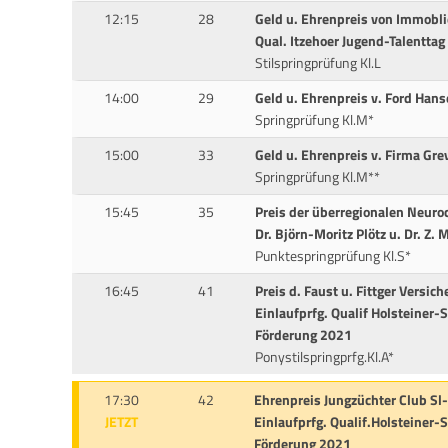
12:15
28
Geld u. Ehrenpreis von Immobli
Qual. Itzehoer Jugend-Talenttag
Stilspringprüfung Kl.L
14:00
29
Geld u. Ehrenpreis v. Ford Han
Springprüfung Kl.M*
15:00
33
Geld u. Ehrenpreis v. Firma Gre
Springprüfung Kl.M**
15:45
35
Preis der überregionalen Neuroc
Dr. Björn-Moritz Plötz u. Dr. Z. 
Punktespringprüfung Kl.S*
16:45
41
Preis d. Faust u. Fittger Versi
Einlaufprfg. Qualif Holsteiner
Förderung 2021
Ponystilspringprfg.Kl.A*
17:30
42
Ehrenpreis Jungzüchter Club Sl-
JETZT
Einlaufprfg. Qualif.Holsteiner
Förderung 2021