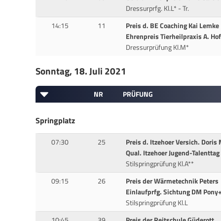
Dressurprfg. Kl.L* - Tr.
14:15
11
Preis d. BE Coaching Kai Lemke
Ehrenpreis Tierheilpraxis A. H
Dressurprüfung Kl.M*
Sonntag, 18. Juli 2021
NR
PRÜFUNG
Springplatz
07:30
25
Preis d. Itzehoer Versich. Doris
Qual. Itzehoer Jugend-Talenttag
Stilspringprüfung Kl.A**
09:15
26
Preis der Wärmetechnik Peters
Einlaufprfg. Sichtung DM Pony
Stilspringprüfung Kl.L
10:45
39
Preis der Reitschule Güderott