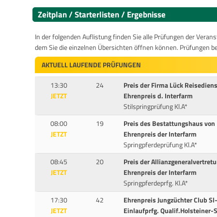
Zeitplan / Starterlisten / Ergebnisse
In der folgenden Auflistung finden Sie alle Prüfungen der Verans
dem Sie die einzelnen Übersichten öffnen können. Prüfungen b
AKTUELL LAUFENDE PRÜFUNGEN
13:30
24
Preis der Firma Lück Reisediens
JETZT
Ehrenpreis d. Interfarm
Stilspringprüfung Kl.A*
08:00
19
Preis des Bestattungshaus von
JETZT
Ehrenpreis der Interfarm
Springpferdeprüfung Kl.A*
08:45
20
Preis der Allianzgeneralvertretu
JETZT
Ehrenpreis der Interfarm
Springpferdeprfg. Kl.A*
17:30
42
Ehrenpreis Jungzüchter Club Sl-
JETZT
Einlaufprfg. Qualif.Holsteiner