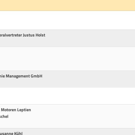
ralvertreter Justus Holst
agnie Management GmbH
 Motoren Leptien
schel
Susanne Kühl