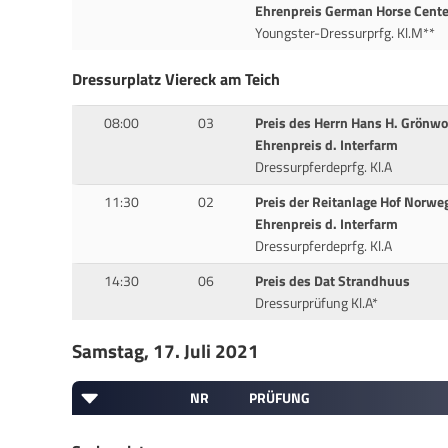
Ehrenpreis German Horse Cente
Youngster-Dressurprfg. Kl.M**
Dressurplatz Viereck am Teich
08:00
03
Preis des Herrn Hans H. Grönwo
Ehrenpreis d. Interfarm
Dressurpferdeprfg. Kl.A
11:30
02
Preis der Reitanlage Hof Norwe
Ehrenpreis d. Interfarm
Dressurpferdeprfg. Kl.A
14:30
06
Preis des Dat Strandhuus
Dressurprüfung Kl.A*
Samstag, 17. Juli 2021
NR
PRÜFUNG