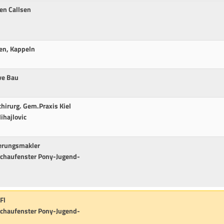
en Callsen
sen, Kappeln
ve Bau
hirurg. Gem.Praxis Kiel
Mihajlovic
cherungsmakler
-Schaufenster Pony-Jugend-
Fl
-Schaufenster Pony-Jugend-