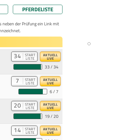
PFERDELISTE
ts neben der Prüfung ein Link mit
nnzeichnet.
34
START
AKTUELL
LISTE
LIVE
33 / 34
7
START
AKTUELL
LISTE
LIVE
6 / 7
20
START
AKTUELL
LISTE
LIVE
19 / 20
14
START
AKTUELL
LISTE
LIVE