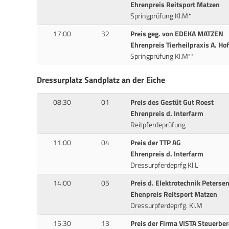
Ehrenpreis Reitsport Matzen
Springprüfung Kl.M*
17:00
32
Preis geg. von EDEKA MATZEN
Ehrenpreis Tierheilpraxis A. H
Springprüfung Kl.M**
Dressurplatz Sandplatz an der Eiche
08:30
01
Preis des Gestüt Gut Roest
Ehrenpreis d. Interfarm
Reitpferdeprüfung
11:00
04
Preis der TTP AG
Ehrenpreis d. Interfarm
Dressurpferdeprfg.Kl.L
14:00
05
Preis d. Elektrotechnik Peterse
Ehenpreis Reitsport Matzen
Dressurpferdeprfg. Kl.M
15:30
13
Preis der Firma VISTA Steuerbe