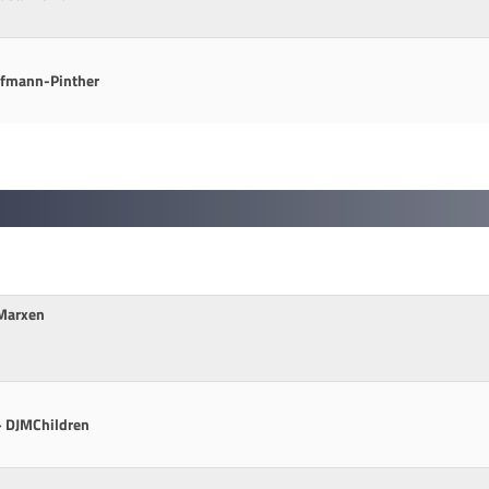
offmann-Pinther
 Marxen
+ DJMChildren