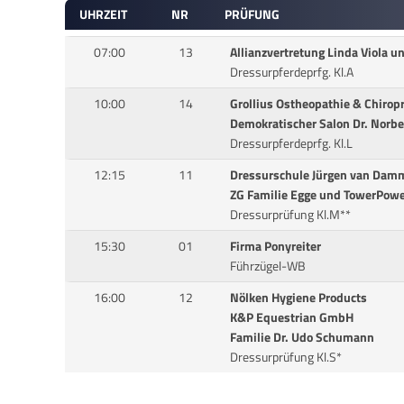
UHRZEIT
NR
PRÜFUNG
07:00
13
Allianzvertretung Linda Viola 
Dressurpferdeprfg. Kl.A
10:00
14
Grollius Ostheopathie & Chiropr
Demokratischer Salon Dr. Norbe
Dressurpferdeprfg. Kl.L
12:15
11
Dressurschule Jürgen van Dam
ZG Familie Egge und TowerPowe
Dressurprüfung Kl.M**
15:30
01
Firma Ponyreiter
Führzügel-WB
16:00
12
Nölken Hygiene Products
K&P Equestrian GmbH
Familie Dr. Udo Schumann
Dressurprüfung Kl.S*