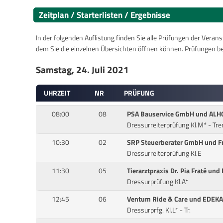
Zeitplan / Starterlisten / Ergebnisse
In der folgenden Auflistung finden Sie alle Prüfungen der Verans
dem Sie die einzelnen Übersichten öffnen können. Prüfungen b
Samstag, 24. Juli 2021
UHRZEIT
NR
PRÜFUNG
08:00
08
PSA Bauservice GmbH und ALH
Dressurreiterprüfung Kl.M* - Tr
10:30
02
SRP Steuerberater GmbH und Fr
Dressurreiterprüfung Kl.E
11:30
05
Tierarztpraxis Dr. Pia Fraté und
Dressurprüfung Kl.A*
12:45
06
Ventum Ride & Care und EDEKA
Dressurprfg. Kl.L* - Tr.