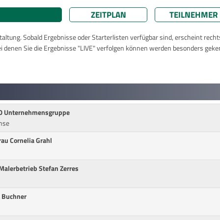
ZEITPLAN
TEILNEHMER
taltung. Sobald Ergebnisse oder Starterlisten verfügbar sind, erscheint rech
ei denen Sie die Ergebnisse "LIVE" verfolgen können werden besonders geke
O Unternehmensgruppe
ense
au Cornelia Grahl
 Malerbetrieb Stefan Zerres
 Buchner