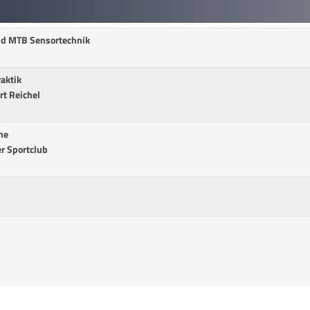
und MTB Sensortechnik
aktik
rt Reichel
me
r Sportclub