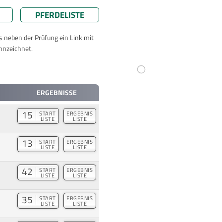
PFERDELISTE
ts neben der Prüfung ein Link mit
nnzeichnet.
ERGEBNISSE
15
START
ERGEBNIS
LISTE
LISTE
13
START
ERGEBNIS
LISTE
LISTE
42
START
ERGEBNIS
LISTE
LISTE
35
START
ERGEBNIS
LISTE
LISTE