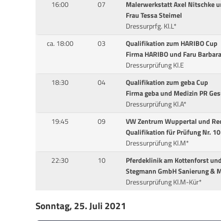
16:00
07
Malerwerkstatt Axel Nitschke u
Frau Tessa Steimel
Dressurprfg. Kl.L*
ca. 18:00
03
Qualifikation zum HARIBO Cup
Firma HARIBO und Faru Barbara
Dressurprüfung Kl.E
18:30
04
Qualifikation zum geba Cup
Firma geba und Medizin PR Ge
Dressurprüfung Kl.A*
19:45
09
VW Zentrum Wuppertal und Re
Qualifikation für Prüfung Nr. 1
Dressurprüfung Kl.M*
22:30
10
Pferdeklinik am Kottenforst un
Stegmann GmbH Sanierung & M
Dressurprüfung Kl.M-Kür*
Sonntag, 25. Juli 2021