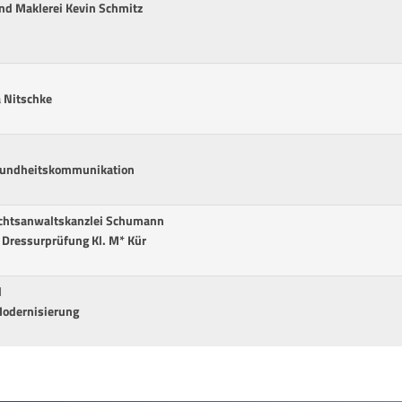
nd Maklerei Kevin Schmitz
 Nitschke
sundheitskommunikation
chtsanwaltskanzlei Schumann
0 Dressurprüfung Kl. M* Kür
d
odernisierung