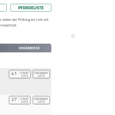
PFERDELISTE
ts neben der Prüfung ein Link mit
nnzeichnet.
ERGEBNISSE
41
START
ERGEBNIS
LISTE
LISTE
27
START
ERGEBNIS
LISTE
LISTE