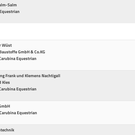
Salm-Salm
Equestrian
r Wüst
n Baustoffe GmbH & Co.KG
Carubina Equestrian
ng Frank und Klemens Nachtigall
d Kies
Carubina Equestrian
y GmbH
Carubina Equestrian
ntechnik