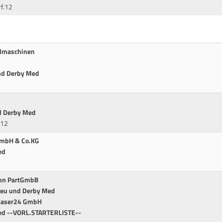
rf.12
ndmaschinen
nd Derby Med
d Derby Med
.12
GmbH & Co.KG
ed
ann PartGmbB
reu und Derby Med
 Laser24 GmbH
Med --VORL.STARTERLISTE--