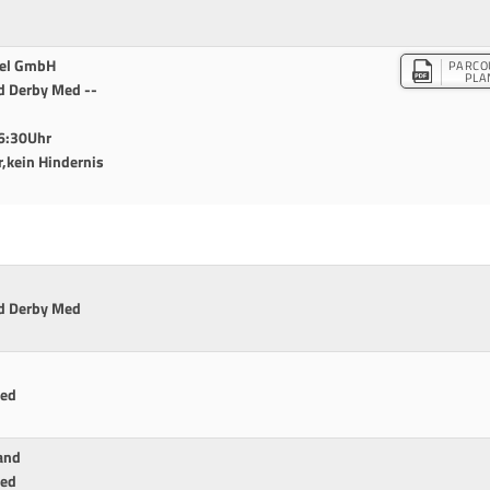
del GmbH
PARCO
PLA
d Derby Med --
6:30Uhr
r,kein Hindernis
nd Derby Med
Med
and
Med