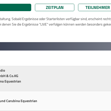
ZEITPLAN
TEILNEHMER
taltung. Sobald Ergebnisse oder Starterlisten verfügbar sind, erscheint rech
ei denen Sie die Ergebnisse "LIVE" verfolgen können werden besonders geke
dio
GmbH & Co.KG
ina Equestrian
und Carubina Equestrian