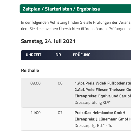
Zeitplan / Starterlisten / Ergebnisse
In der folgenden Auflistung finden Sie alle Prüfungen der Verans
dem Sie die einzelnen Übersichten öffnen können. Prüfungen b
Samstag, 24. Juli 2021
UHRZEIT
NR
PRÜFUNG
Reithalle
09:00
06
1.Abt.Preis:WdeR Fußbodenstu
2.Abt.Preis:Fliesen Theissen 
Ehrenpreise: Equiva und Carub
Dressurprüfung Kl.A*
11:00
07
Preis:Das Heimkontor GmbH
Ehrenpreis: J.Lünemann GmbH 
Dressurprfg. Kl.L* - Tr.