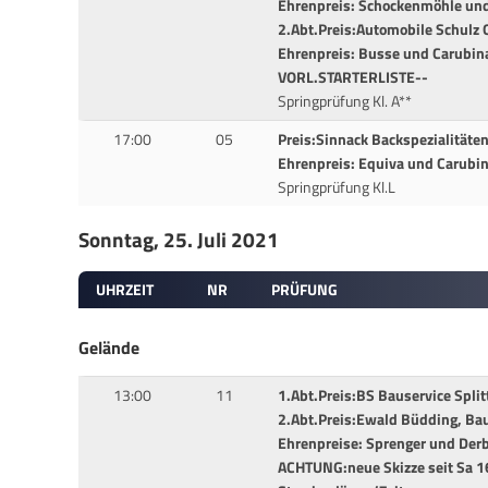
Ehrenpreis: Schockenmöhle und
2.Abt.Preis:Automobile Schulz
Ehrenpreis: Busse und Carubina
VORL.STARTERLISTE--
Springprüfung Kl. A**
17:00
05
Preis:Sinnack Backspezialität
Ehrenpreis: Equiva und Carubi
Springprüfung Kl.L
Sonntag, 25. Juli 2021
UHRZEIT
NR
PRÜFUNG
Gelände
13:00
11
1.Abt.Preis:BS Bauservice Split
2.Abt.Preis:Ewald Büdding, Ba
Ehrenpreise: Sprenger und De
ACHTUNG:neue Skizze seit Sa 