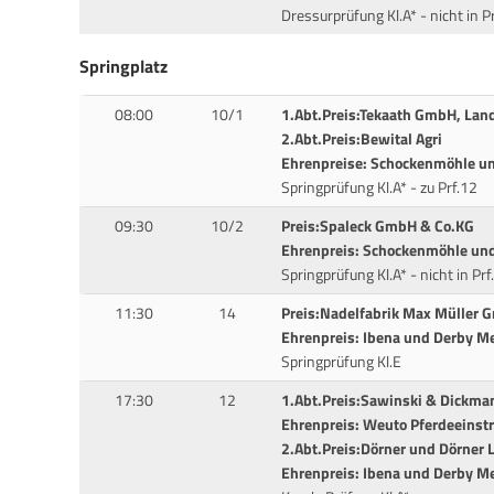
Dressurprüfung Kl.A* - nicht in P
Springplatz
08:00
10/1
1.Abt.Preis:Tekaath GmbH, La
2.Abt.Preis:Bewital Agri
Ehrenpreise: Schockenmöhle u
Springprüfung Kl.A* - zu Prf.12
09:30
10/2
Preis:Spaleck GmbH & Co.KG
Ehrenpreis: Schockenmöhle un
Springprüfung Kl.A* - nicht in Prf
11:30
14
Preis:Nadelfabrik Max Müller 
Ehrenpreis: Ibena und Derby M
Springprüfung Kl.E
17:30
12
1.Abt.Preis:Sawinski & Dickm
Ehrenpreis: Weuto Pferdeeinst
2.Abt.Preis:Dörner und Dörner
Ehrenpreis: Ibena und Derby 