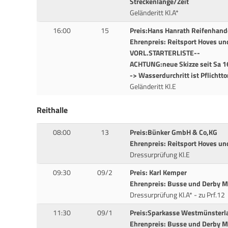
Streckenlänge/Zeit
Geländeritt Kl.A*
16:00
15
Preis:Hans Hanrath Reifenhan
Ehrenpreis: Reitsport Hoves un
VORL.STARTERLISTE--
ACHTUNG:neue Skizze seit Sa 1
-> Wasserdurchritt ist Pflichtto
Geländeritt Kl.E
Reithalle
08:00
13
Preis:Bünker GmbH & Co,KG
Ehrenpreis: Reitsport Hoves u
Dressurprüfung Kl.E
09:30
09/2
Preis: Karl Kemper
Ehrenpreis: Busse und Derby 
Dressurprüfung Kl.A* - zu Prf.12
11:30
09/1
Preis:Sparkasse Westmünsterl
Ehrenpreis: Busse und Derby 