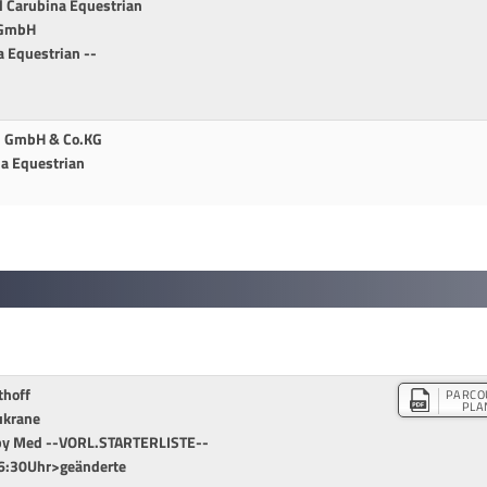
 Carubina Equestrian
 GmbH
 Equestrian --
en GmbH & Co.KG
na Equestrian
thoff
PARCO
PLA
ukrane
rby Med --VORL.STARTERLISTE--
16:30Uhr>geänderte