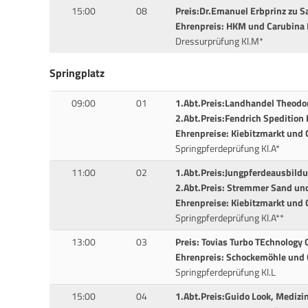
15:00
08
Preis:Dr.Emanuel Erbprinz zu 
Ehrenpreis: HKM und Carubina 
Dressurprüfung Kl.M*
Springplatz
09:00
01
1.Abt.Preis:Landhandel Theodo
2.Abt.Preis:Fendrich Speditio
Ehrenpreise: Kiebitzmarkt und 
Springpferdeprüfung Kl.A*
11:00
02
1.Abt.Preis:Jungpferdeausbildu
2.Abt.Preis: Stremmer Sand un
Ehrenpreise: Kiebitzmarkt und 
Springpferdeprüfung Kl.A**
13:00
03
Preis: Tovias Turbo TEchnolog
Ehrenpreis: Schockemöhle und 
Springpferdeprüfung Kl.L
15:00
04
1.Abt.Preis:Guido Look, Medizi