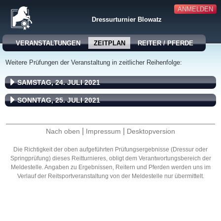
ANMELDEN
Dressurturnier Blowatz
VERANSTALTUNGEN
ZEITPLAN
REITER / PFERDE
Weitere Prüfungen der Veranstaltung in zeitlicher Reihenfolge:
SAMSTAG, 24. JULI 2021
SONNTAG, 25. JULI 2021
|
|
Nach oben
Impressum
Desktopversion
Die Richtigkeit der oben aufgeführten Prüfungsergebnisse (Dressur oder
Springprüfung) dieses Reitturnieres, obligt dem Verantwortungsbereich der
Meldestelle. Angaben zu Ergebnissen, Reitern und Pferden werden uns im
Verlauf der Reitsportveranstaltung von der Meldestelle nur übermittelt.