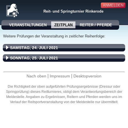
ANMELDEN
Reit- und Springturnier Rinkerode
VERANSTALTUNGEN
ZEITPLAN
REITER / PFERDE
Weitere Prüfungen der Veranstaltung in zeitlicher Reihenfolge:
SAMSTAG, 24. JULI 2021
SONNTAG, 25. JULI 2021
|
|
Nach oben
Impressum
Desktopversion
Die Richtigkeit der oben aufgeführten Prüfungsergebnisse (Dressur oder
Springprüfung) dieses Reitturnieres, obligt dem Verantwortungsbereich der
Meldestelle. Angaben zu Ergebnissen, Reitern und Pferden werden uns im
Verlauf der Reitsportveranstaltung von der Meldestelle nur übermittelt.