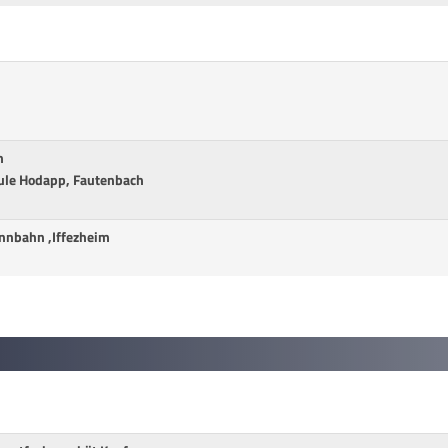
m
hule Hodapp, Fautenbach
ennbahn ,Iffezheim