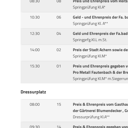
08:30
08
Preis und Ehrenpreis vom Reit
Springprüfung Kl.A*
10:30
06
Geld - und Ehrenpreis der Fa. 
Springprüfung Kl. A**
12:30
04
Geld und Ehrenpreis der Fa.bad
Springprfg.Kl.L m.St.
14:00
02
Preis der Stadt Achern sowie d
Springprüfung Kl.M*
15:30
01
Preis und Ehrenpreis gegeben v
Pro Metall Fautenbach & der Br
Springprüfung Kl.M* m.Siegerru
Dressurplatz
08:00
15
Preis & Ehrenpreis vom Gastha
der Gärtnerei Blumendecker , 
Dressurprüfung Kl.A**
09:30
14
Preis & Ehrenpreis gegeben von