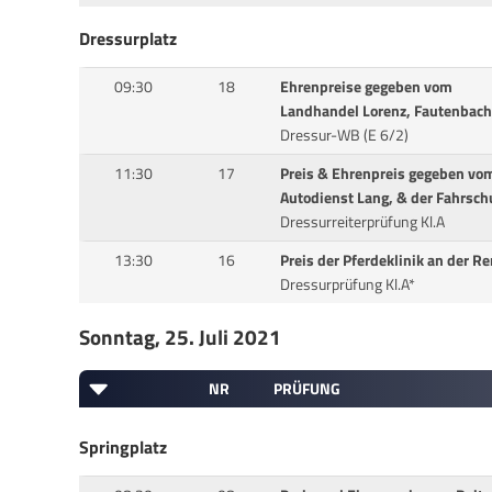
Dressurplatz
09:30
18
Ehrenpreise gegeben vom
Landhandel Lorenz, Fautenbach
Dressur-WB (E 6/2)
11:30
17
Preis & Ehrenpreis gegeben vo
Autodienst Lang, & der Fahrsc
Dressurreiterprüfung Kl.A
13:30
16
Preis der Pferdeklinik an der R
Dressurprüfung Kl.A*
Sonntag, 25. Juli 2021
NR
PRÜFUNG
Springplatz