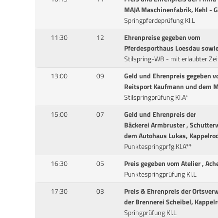
MAJA Maschinenfabrik, Kehl - 
Springpferdeprüfung Kl.L
11:30
12
Ehrenpreise gegeben vom
Pferdesporthaus Loesdau sowie
Stilspring-WB - mit erlaubter Zei
13:00
09
Geld und Ehrenpreis gegeben 
Reitsport Kaufmann und dem M
Stilspringprüfung Kl.A*
15:00
07
Geld und Ehrenpreis der
Bäckerei Armbruster , Schutter
dem Autohaus Lukas, Kappelro
Punktespringprfg.Kl.A**
16:30
05
Preis gegeben vom Atelier , Ach
Punktespringprüfung Kl.L
17:30
03
Preis & Ehrenpreis der Ortsver
der Brennerei Scheibel, Kappel
Springprüfung Kl.L