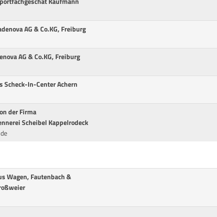
sportfachgeschät Kaufmann
badenova AG & Co.KG, Freiburg
enova AG & Co.KG, Freiburg
es Scheck-In-Center Achern
on der Firma
ennerei Scheibel Kappelrodeck
nde
us Wagen, Fautenbach &
Großweier