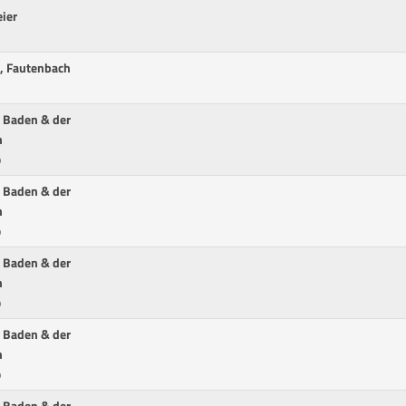
ier
y, Fautenbach
n Baden & der
h
p
n Baden & der
h
p
n Baden & der
h
p
n Baden & der
h
p
n Baden & der