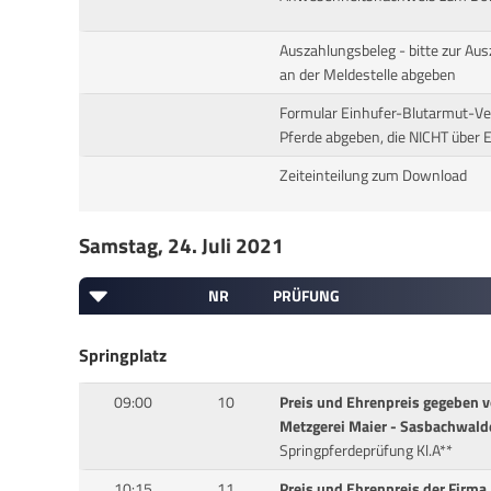
Auszahlungsbeleg - bitte zur Au
an der Meldestelle abgeben
Formular Einhufer-Blutarmut-Vero
Pferde abgeben, die NICHT über 
Zeiteinteilung zum Download
Samstag, 24. Juli 2021
NR
PRÜFUNG
Springplatz
09:00
10
Preis und Ehrenpreis gegeben v
Metzgerei Maier - Sasbachwald
Springpferdeprüfung Kl.A**
10:15
11
Preis und Ehrenpreis der Firma