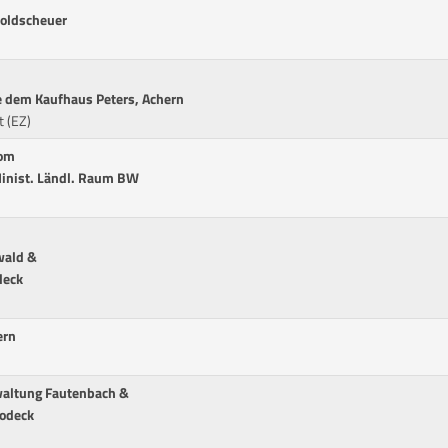
Goldscheuer
 dem Kaufhaus Peters, Achern
t (EZ)
vom
inist. Ländl. Raum BW
wald &
deck
ern
waltung Fautenbach &
rodeck