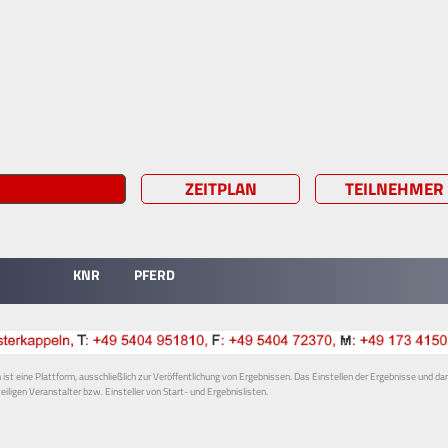
ZEITPLAN
TEILNEHMER
KNR
PFERD
st eine Plattform, ausschließlich zur Veröffentlichung von Ergebnissen. Das Einstellen der Ergebnisse und da
weiligen Veranstalter bzw. Einsteller von Start- und Ergebnislisten.