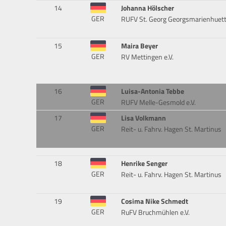
14
Johanna Hölscher
GER
RUFV St. Georg Georgsmarienhuet
15
Maira Beyer
GER
RV Mettingen e.V.
16
Luisa-Antonia Tebbe
GER
RUFV Melle-Gesmold e.V.
17
Lisa Volkmann
GER
Reit- u. Fahrv. Hagen St. Martinus
18
Henrike Senger
GER
Reit- u. Fahrv. Hagen St. Martinus
19
Cosima Nike Schmedt
GER
RuFV Bruchmühlen e.V.