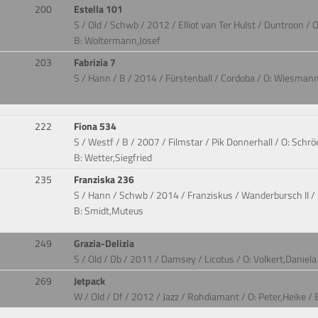
200
Estella 101
S / Old / Schwb / 2012 / Elliot van Ter Hulst / Duntroon /
B: Woltermann,Josef
203
Fabrizia 7
S / Hann / B / 2014 / Fürstenball / Cordoba / O: Wiesmann
222
Fiona 534
S / Westf / B / 2007 / Filmstar / Pik Donnerhall / O: Schr
B: Wetter,Siegfried
235
Franziska 236
S / Hann / Schwb / 2014 / Franziskus / Wanderbursch II /
B: Smidt,Muteus
249
Grazia-Delizia
S / Old / Db / 2011 / Damsey / Licotus / O: Volkert,Daniel
269
Jetpack
W / Old / Df / 2012 / Jazz / Rohdiamant / O: Peter,Heike /