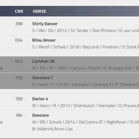
CNR
HORSE
398
Shirly Dancer
S / Old / Db / 2012 / Sir Tender / Don Primero / O: von Li
034
Bilou Amour
S / Westf / Schwb / 2016 / Baccardi / Fineliner / O: Stark
063
Carlchen 58
te
W / Old / Df / 2007 / Cessna / Picard / O: Strenger,Dirk / B
156
Danciana T
S / Hann / F / 2016 / Danciano / Locksley II / O: Tiemann
160
Darion 4
W / Hann / R / 2013 / Drombusch / Hochadel / O: Prause
184
Donciero
te
W / DR / Schwb / 2014 / Del Estero AT / Nightfever / O: Hi
B: Hilderink,Anna-Liza