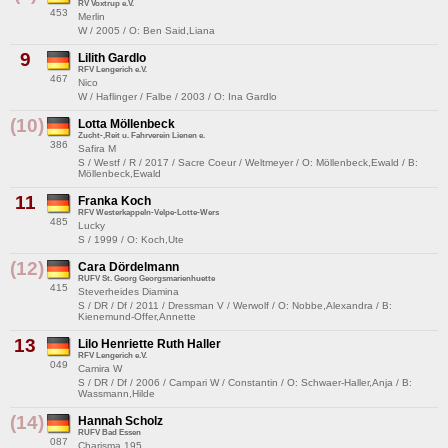
RV Voxtrup e.V.
453
Merlin
W / 2005 / O: Ben Said,Liana
9
Lilith Gardlo
RFV Lengerich e.V.
467
Nico
W / Haflinger / Falbe / 2003 / O: Ina Gardlo
(10)
Lotta Möllenbeck
Zucht-,Reit u. Fahrverein Lienen e.
386
Safira M
S / Westf / R / 2017 / Sacre Coeur / Weltmeyer / O: Möllenbeck,Ewald / B:
Möllenbeck,Ewald
11
Franka Koch
RFV Westerkappeln-Velpe-Lotte-Wers
485
Lucky
S / 1999 / O: Koch,Ute
(12)
Cara Dördelmann
RUFV St. Georg Georgsmarienhuette
415
Steverheides Diamina
S / DR / Df / 2011 / Dressman V / Werwolf / O: Nobbe,Alexandra / B:
Kienemund-Offer,Annette
13
Lilo Henriette Ruth Haller
RFV Lengerich e.V.
049
Camira W
S / DR / Df / 2006 / Campari W / Constantin / O: Schwaer-Haller,Anja / B:
Wassmann,Hilde
(14)
Hannah Scholz
RUFV Bad Essen
087
Charisma 195