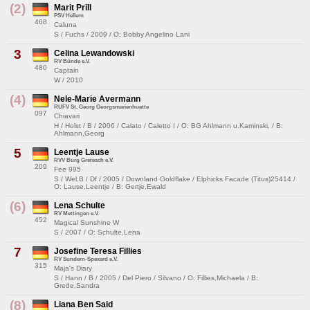
(2)
Marit Prill
PSV Hellern
468
Caluna
S / Fuchs / 2009 / O: Bobby Angelino Lani
3
Celina Lewandowski
RV Bünde e.V.
480
Captain
W / 2010
(4)
Nele-Marie Avermann
RUFV St. Georg Georgsmarienhuette
097
Chiavari
H / Holst / B / 2006 / Calato / Caletto I / O: BG Ahlmann u.Kaminski, / B:
Ahlmann,Georg
5
Leentje Lause
RVV Burg Gretesch e.V.
209
Fee 995
S / Wel.B / Df / 2005 / Downland Goldflake / Elphicks Facade (Titus)25414 /
O: Lause,Leentje / B: Gertje,Ewald
(6)
Lena Schulte
RV Mettingen e.V.
452
Magical Sunshine W
S / 2007 / O: Schulte,Lena
7
Josefine Teresa Fillies
RV Sundern-Spexard e.V.
315
Maja's Diary
S / Hann / B / 2005 / Del Piero / Silvano / O: Fillies,Michaela / B:
Grede,Sandra
(8)
Liana Ben Said