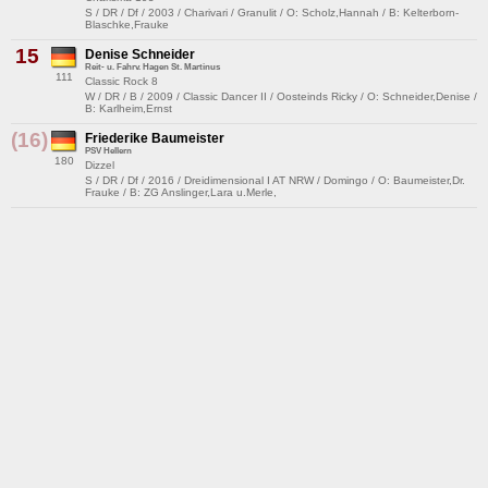
S / DR / Df / 2003 / Charivari / Granulit / O: Scholz,Hannah / B: Kelterborn-
Blaschke,Frauke
15
Denise Schneider
Reit- u. Fahrv. Hagen St. Martinus
111
Classic Rock 8
W / DR / B / 2009 / Classic Dancer II / Oosteinds Ricky / O: Schneider,Denise /
B: Karlheim,Ernst
(16)
Friederike Baumeister
PSV Hellern
180
Dizzel
S / DR / Df / 2016 / Dreidimensional I AT NRW / Domingo / O: Baumeister,Dr.
Frauke / B: ZG Anslinger,Lara u.Merle,