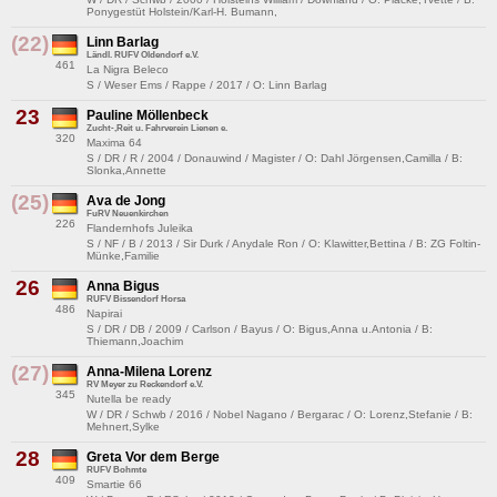
Ponygestüt Holstein/Karl-H. Bumann,
(22)
Linn Barlag
Ländl. RUFV Oldendorf e.V.
461
La Nigra Beleco
S / Weser Ems / Rappe / 2017 / O: Linn Barlag
23
Pauline Möllenbeck
Zucht-,Reit u. Fahrverein Lienen e.
320
Maxima 64
S / DR / R / 2004 / Donauwind / Magister / O: Dahl Jörgensen,Camilla / B:
Slonka,Annette
(25)
Ava de Jong
FuRV Neuenkirchen
226
Flandernhofs Juleika
S / NF / B / 2013 / Sir Durk / Anydale Ron / O: Klawitter,Bettina / B: ZG Foltin-
Münke,Familie
26
Anna Bigus
RUFV Bissendorf Horsa
486
Napirai
S / DR / DB / 2009 / Carlson / Bayus / O: Bigus,Anna u.Antonia / B:
Thiemann,Joachim
(27)
Anna-Milena Lorenz
RV Meyer zu Reckendorf e.V.
345
Nutella be ready
W / DR / Schwb / 2016 / Nobel Nagano / Bergarac / O: Lorenz,Stefanie / B:
Mehnert,Sylke
28
Greta Vor dem Berge
RUFV Bohmte
409
Smartie 66