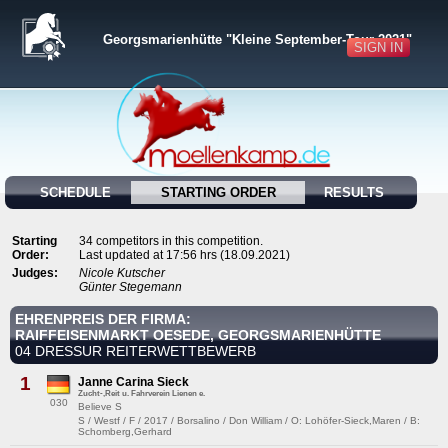
Georgsmarienhütte "Kleine September-Tour 2021"
SIGN IN
SCHEDULE
STARTING ORDER
RESULTS
Starting
34 competitors in this competition.
Order:
Last updated at 17:56 hrs (18.09.2021)
Judges:
Nicole Kutscher
Günter Stegemann
EHRENPREIS DER FIRMA:
RAIFFEISENMARKT OESEDE, GEORGSMARIENHÜTTE
04 DRESSUR REITERWETTBEWERB
1
Janne Carina Sieck
Zucht-,Reit u. Fahrverein Lienen e.
030
Believe S
S / Westf / F / 2017 / Borsalino / Don William / O: Lohöfer-Sieck,Maren / B:
Schomberg,Gerhard