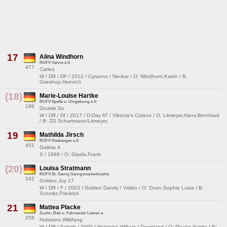
17
Alina Windhorn
RUFV Venne e.V.
477
Carleo
W / DR / DF / 2012 / Cyranno / Neckar / O: Windhorn,Katrin / B:
Grieshop,Heinrich
(18)
Marie-Louise Hartke
RUFV Spelle u. Umgebung e.V.
188
Double Do
W / DR / Df / 2017 / D-Day AT / Viktoria's Colano / O: Litmeyer,Hans-Bernhard
/ B: ZG Schartmann/Litmeyer,
19
Mathilda Jirsch
RUFV Hasbergen e.V.
451
Galima 4
S / 1999 / O: Gladis,Frank
(20)
Louisa Stratmann
RUFV St. Georg Georgsmarienhuette
242
Golden Joy 17
W / DR / F / 2003 / Golden Dandy / Valido / O: Duen,Sophie Luisa / B:
Schmitz,Friedrich
21
Mattea Placke
Zucht-,Reit u. Fahrverein Lienen e.
258
Holsteins Wildfang
W / DR / Schwb / 2000 / Holsteins William / Downland / O: Placke,Yvette / B: