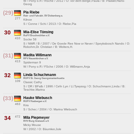
W / Pony o.R / RSche / 2012 / O: vor dem Berge,Paula / B: Plaisier,Hans-
Georg
(29)
Pia Riebe
Reit- und Fahrabt. SV Dickenberg e.
277
Kilnoe
S / Conne / Schi / 2013 / O: Riebe,Pia
30
Mia-Elise Tönsing
RuFV Bruchmühlen e.V.
410
Socke 58
S / NWR / B / 2007 / De Goede Ree Now or Never / Speyksbosch Nando / O:
Robohm,Dr. Christian / B: Wolters,H.
(31)
Madita Wißmann
RFV Neuenkirchen e.V.
413
Spiderman 9
W / Pony o.R / FSche / 2006 / O: Wißmann,Anja
32
Linda Schuchmann
RUFV St. Georg Georgsmarienhuette
109
Classic Cathy
S / DR / BFalb / 1996 / Cefn Lyn / Ll.Tywysog / O: Schuchmann,Linda / B:
Teschke,Marina
(33)
Hauke Wiebusch
RUFV Hasbergen e.V.
463
Kira
S / Schec / 2004 / O: Marina Wiebusch
34
472
Mila Piepmeyer
RVV Burg Gretesch e.V.
Micky Mouse
W / 2002 / O: Bäumker,Jule