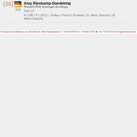
(36)
Amy Rieskamp-Goedeking
PferdeSV (PSV) Steinhagen-Brockhage
425
Toto 27
H / DR / F / 2012 / Totilas / French Festival / O: Hahn,Sascha / B:
Hahn,Sascha