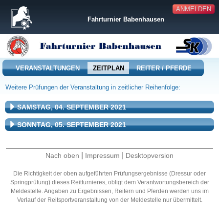
ANMELDEN
Fahrturnier Babenhausen
VERANSTALTUNGEN
ZEITPLAN
REITER / PFERDE
Weitere Prüfungen der Veranstaltung in zeitlicher Reihenfolge:
SAMSTAG, 04. SEPTEMBER 2021
SONNTAG, 05. SEPTEMBER 2021
|
|
Nach oben
Impressum
Desktopversion
Die Richtigkeit der oben aufgeführten Prüfungsergebnisse (Dressur oder
Springprüfung) dieses Reitturnieres, obligt dem Verantwortungsbereich der
Meldestelle. Angaben zu Ergebnissen, Reitern und Pferden werden uns im
Verlauf der Reitsportveranstaltung von der Meldestelle nur übermittelt.