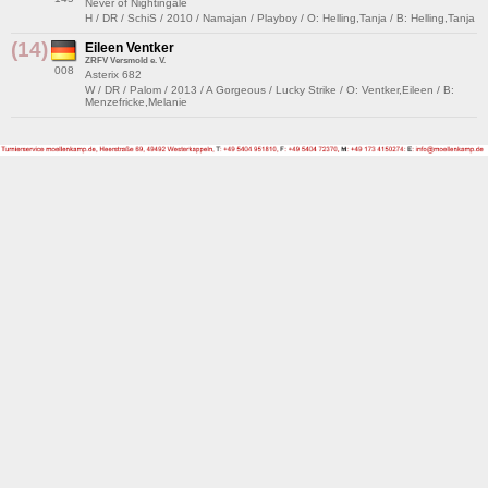
Never of Nightingale
H / DR / SchiS / 2010 / Namajan / Playboy / O: Helling,Tanja / B: Helling,Tanja
(14)
Eileen Ventker
ZRFV Versmold e. V.
008
Asterix 682
W / DR / Palom / 2013 / A Gorgeous / Lucky Strike / O: Ventker,Eileen / B:
Menzefricke,Melanie