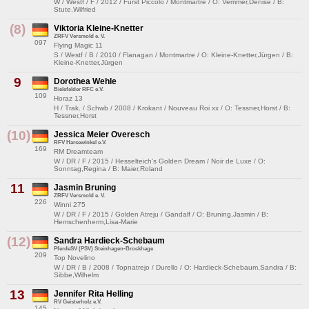
W / Westf / F / 2012 / Fürst Piccolo / Montmartre / O: Vemmer,Denise / B:
Stute,Wilfried
(8)
Viktoria Kleine-Knetter
ZRFV Versmold e. V.
097
Flying Magic 11
S / Westf / B / 2010 / Flanagan / Montmartre / O: Kleine-Knetter,Jürgen / B:
Kleine-Knetter,Jürgen
9
Dorothea Wehle
Bielefelder RFC e.V.
109
Horaz 13
H / Trak. / Schwb / 2008 / Krokant / Nouveau Roi xx / O: Tessner,Horst / B:
Tessner,Horst
(10)
Jessica Meier Overesch
RFV Harsewinkel e.V.
169
RM Dreamteam
W / DR / F / 2015 / Hesselteich's Golden Dream / Noir de Luxe / O:
Sonntag,Regina / B: Maier,Roland
11
Jasmin Bruning
ZRFV Versmold e. V.
226
Winni 275
W / DR / F / 2015 / Golden Atreju / Gandalf / O: Bruning,Jasmin / B:
Hemschenherm,Lisa-Marie
(12)
Sandra Hardieck-Schebaum
PferdeSV (PSV) Steinhagen-Brockhage
209
Top Novelino
W / DR / B / 2008 / Topnatrejo / Durello / O: Hardieck-Schebaum,Sandra / B:
Sibbe,Wilhelm
13
Jennifer Rita Helling
RV Geisterholz e.V.
145