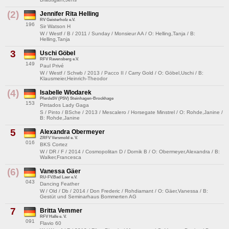
(2)
Jennifer Rita Helling
RV Geisterholz e.V.
196
Sir Watson H
W / Westf / B / 2011 / Sunday / Monsieur AA / O: Helling,Tanja / B:
Helling,Tanja
3
Uschi Göbel
RFV Ravensberg e.V.
149
Paul Privé
W / Westf / Schwb / 2013 / Pacco II / Carry Gold / O: Göbel,Uschi / B:
Klausmeier,Heinrich-Theodor
(4)
Isabelle Wlodarek
PferdeSV (PSV) Steinhagen-Brockhage
153
Pintados Lady Gaga
S / Pinto / BSche / 2013 / Mescalero / Horsegate Minstrel / O: Rohde,Janine /
B: Rohde,Janine
5
Alexandra Obermeyer
ZRFV Versmold e. V.
016
BKS Cortez
W / DR / F / 2014 / Cosmopolitan D / Dornik B / O: Obermeyer,Alexandra / B:
Walker,Francesca
(6)
Vanessa Gäer
RU-FV.Bad Laer e.V.
043
Dancing Feather
W / Old / Db / 2014 / Don Frederic / Rohdiamant / O: Gäer,Vanessa / B:
Gestüt und Seminarhaus Bommerten AG
7
Britta Vemmer
RFV Halle e. V.
091
Flavio 60