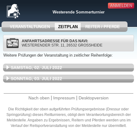
ANMELDEN
Westerende Sommerturnier
VERANSTALTUNGEN
ZEITPLAN
REITER / PFERDE
ANFAHRTSADRESSE FÜR DAS NAVI:
WESTERENDER STR. 11, 26532 GROSSHEIDE
Weitere Prüfungen der Veranstaltung in zeitlicher Reihenfolge:
SAMSTAG, 02. JULI 2022
SONNTAG, 03. JULI 2022
|
|
Nach oben
Impressum
Desktopversion
Die Richtigkeit der oben aufgeführten Prüfungsergebnisse (Dressur oder
Springprüfung) dieses Reitturnieres, obligt dem Verantwortungsbereich der
Meldestelle. Angaben zu Ergebnissen, Reitern und Pferden werden uns im
Verlauf der Reitsportveranstaltung von der Meldestelle nur übermittelt.