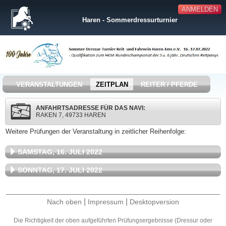
ANMELDEN
Haren - Sommerdressurturnier
VERANSTALTUNGEN
ZEITPLAN
REITER / PFERDE
ANFAHRTSADRESSE FÜR DAS NAVI:
RAKEN 7, 49733 HAREN
Weitere Prüfungen der Veranstaltung in zeitlicher Reihenfolge:
SAMSTAG, 16. JULI 2022
SONNTAG, 17. JULI 2022
|
|
Nach oben
Impressum
Desktopversion
Die Richtigkeit der oben aufgeführten Prüfungsergebnisse (Dressur oder