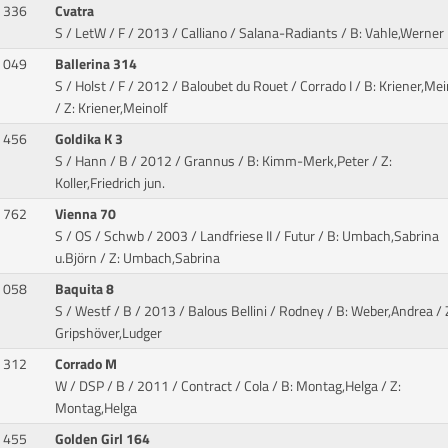
336
Cvatra
S / LetW / F / 2013 / Calliano / Salana-Radiants
/ B: Vahle,Werner
049
Ballerina 314
S / Holst / F / 2012 / Baloubet du Rouet / Corrado I
/ B: Kriener,Mei
/ Z: Kriener,Meinolf
456
Goldika K 3
S / Hann / B / 2012 / Grannus
/ B: Kimm-Merk,Peter / Z:
Koller,Friedrich jun.
762
Vienna 70
S / OS / Schwb / 2003 / Landfriese II / Futur
/ B: Umbach,Sabrina
u.Björn / Z: Umbach,Sabrina
058
Baquita 8
S / Westf / B / 2013 / Balous Bellini / Rodney
/ B: Weber,Andrea / 
Gripshöver,Ludger
312
Corrado M
W / DSP / B / 2011 / Contract / Cola
/ B: Montag,Helga / Z:
Montag,Helga
455
Golden Girl 164