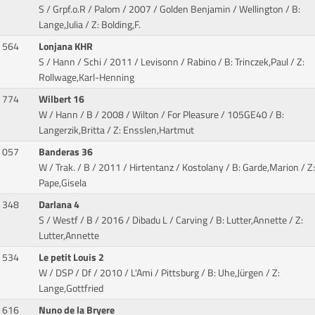
S / Grpf.o.R / Palom / 2007 / Golden Benjamin / Wellington
/ B:
Lange,Julia / Z: Bolding,F.
564
Lonjana KHR
S / Hann / Schi / 2011 / Levisonn / Rabino
/ B: Trinczek,Paul / Z:
Rollwage,Karl-Henning
774
Wilbert 16
W / Hann / B / 2008 / Wilton / For Pleasure
/ 105GE40 / B:
Langerzik,Britta / Z: Ensslen,Hartmut
057
Banderas 36
W / Trak. / B / 2011 / Hirtentanz / Kostolany
/ B: Garde,Marion / Z:
Pape,Gisela
348
Darlana 4
S / Westf / B / 2016 / Dibadu L / Carving
/ B: Lutter,Annette / Z:
Lutter,Annette
534
Le petit Louis 2
W / DSP / Df / 2010 / L'Ami / Pittsburg
/ B: Uhe,Jürgen / Z:
Lange,Gottfried
616
Nuno de la Bryere