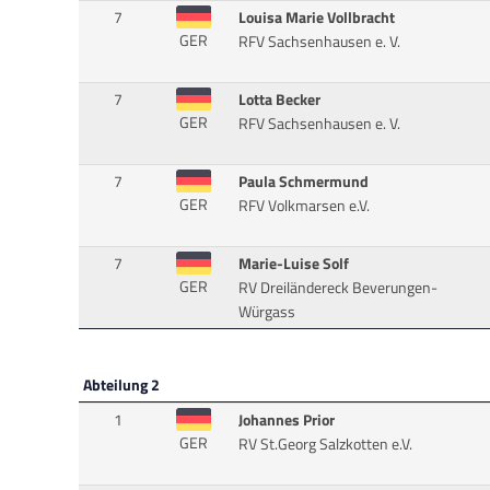
7
Louisa Marie Vollbracht
GER
RFV Sachsenhausen e. V.
7
Lotta Becker
GER
RFV Sachsenhausen e. V.
7
Paula Schmermund
GER
RFV Volkmarsen e.V.
7
Marie-Luise Solf
GER
RV Dreiländereck Beverungen-
Würgass
Abteilung 2
1
Johannes Prior
GER
RV St.Georg Salzkotten e.V.