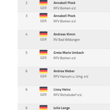
2
Annabell Plock
GER
RFV Borken e.V.
3
Annabell Plock
GER
RFV Borken e.V.
4
Andreas Kimm
GER
RV Bad Wildungen
5
Greta Marie Umbach
GER
RFV Borken e.V.
6
Andrea Weber
GER
RFV Harsum u. Umg. e.V.
6
Lissy Heinz
GER
RFV Richelsdorf e.V.
6
Julia Lange