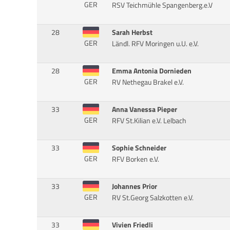
GER
RSV Teichmühle Spangenberg.e.V
28
Sarah Herbst
GER
Ländl. RFV Moringen u.U. e.V.
28
Emma Antonia Dornieden
GER
RV Nethegau Brakel e.V.
33
Anna Vanessa Pieper
GER
RFV St.Kilian e.V. Lelbach
33
Sophie Schneider
GER
RFV Borken e.V.
33
Johannes Prior
GER
RV St.Georg Salzkotten e.V.
33
Vivien Friedli