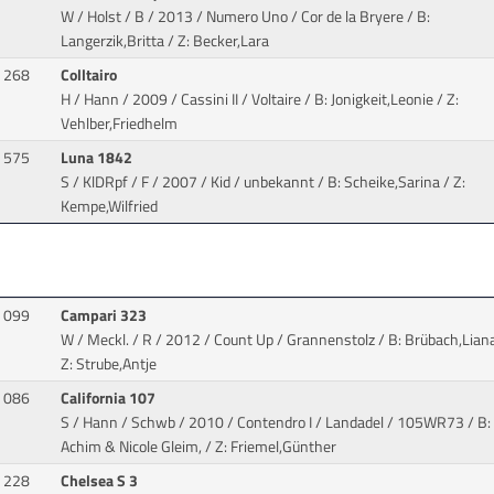
W / Holst / B / 2013 / Numero Uno / Cor de la Bryere
/ B:
Langerzik,Britta / Z: Becker,Lara
268
Colltairo
H / Hann / 2009 / Cassini II / Voltaire
/ B: Jonigkeit,Leonie / Z:
Vehlber,Friedhelm
575
Luna 1842
S / KlDRpf / F / 2007 / Kid / unbekannt
/ B: Scheike,Sarina / Z:
Kempe,Wilfried
099
Campari 323
W / Meckl. / R / 2012 / Count Up / Grannenstolz
/ B: Brübach,Liana
Z: Strube,Antje
086
California 107
S / Hann / Schwb / 2010 / Contendro I / Landadel
/ 105WR73 / B:
Achim & Nicole Gleim, / Z: Friemel,Günther
228
Chelsea S 3