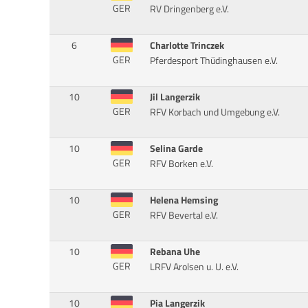
GER
RV Dringenberg e.V.
6
Charlotte Trinczek
GER
Pferdesport Thüdinghausen e.V.
10
Jil Langerzik
GER
RFV Korbach und Umgebung e.V.
10
Selina Garde
GER
RFV Borken e.V.
10
Helena Hemsing
GER
RFV Bevertal e.V.
10
Rebana Uhe
GER
LRFV Arolsen u. U. e.V.
10
Pia Langerzik