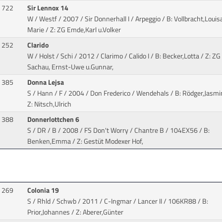
722
Sir Lennox 14
W / Westf / 2007 / Sir Donnerhall I / Arpeggio
/ B: Vollbracht,Louis
Marie / Z: ZG Emde,Karl u.Volker
252
Clarido
W / Holst / Schi / 2012 / Clarimo / Calido I
/ B: Becker,Lotta / Z: ZG
Sachau, Ernst-Uwe u.Gunnar,
385
Donna Lejsa
S / Hann / F / 2004 / Don Frederico / Wendehals
/ B: Rödger,Jasmi
Z: Nitsch,Ulrich
388
Donnerlottchen 6
S / DR / B / 2008 / FS Don't Worry / Chantre B
/ 104EX56 / B:
Benken,Emma / Z: Gestüt Modexer Hof,
269
Colonia 19
S / Rhld / Schwb / 2011 / C-Ingmar / Lancer II
/ 106KR88 / B:
Prior,Johannes / Z: Aberer,Günter