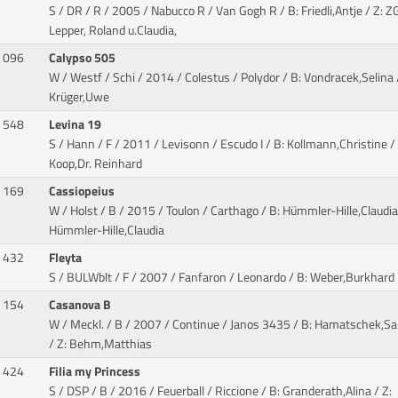
S / DR / R / 2005 / Nabucco R / Van Gogh R
/ B: Friedli,Antje / Z: Z
Lepper, Roland u.Claudia,
096
Calypso 505
W / Westf / Schi / 2014 / Colestus / Polydor
/ B: Vondracek,Selina 
Krüger,Uwe
548
Levina 19
S / Hann / F / 2011 / Levisonn / Escudo I
/ B: Kollmann,Christine / 
Koop,Dr. Reinhard
169
Cassiopeius
W / Holst / B / 2015 / Toulon / Carthago
/ B: Hümmler-Hille,Claudia 
Hümmler-Hille,Claudia
432
Fleyta
S / BULWblt / F / 2007 / Fanfaron / Leonardo
/ B: Weber,Burkhard
154
Casanova B
W / Meckl. / B / 2007 / Continue / Janos 3435
/ B: Hamatschek,Sa
/ Z: Behm,Matthias
424
Filia my Princess
S / DSP / B / 2016 / Feuerball / Riccione
/ B: Granderath,Alina / Z: