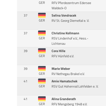
GER
RFV Pferdezentrum Edersee
Waldeck-O
37
Selina Vondracek
GER
RV St. Georg Diemeltal e. V.
37
Christine Kollmann
GER
RSV Lindenhof e.V., Hess.-
Lichtenau
39
Cora Hille
GER
RFV Hünfeld e.V.
39
Marie Weber
GER
RV Nethegau Brakel e.V.
41
Amie Hamatschek
GER
RSV Gut Hohenrod Lohfelden e. V.
41
Alina Granderath
GER
RFV Mengsberg 1948 e.V.