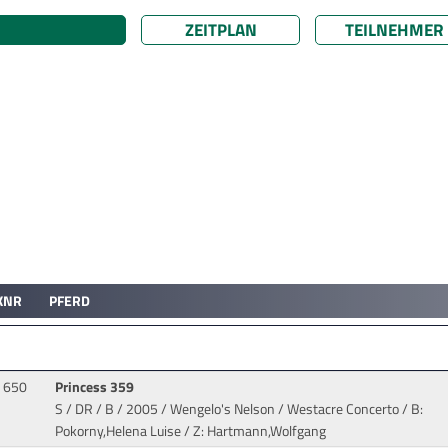
ZEITPLAN
TEILNEHMER
KNR
PFERD
650
Princess 359
S / DR / B / 2005 / Wengelo's Nelson / Westacre Concerto
/ B:
Pokorny,Helena Luise / Z: Hartmann,Wolfgang