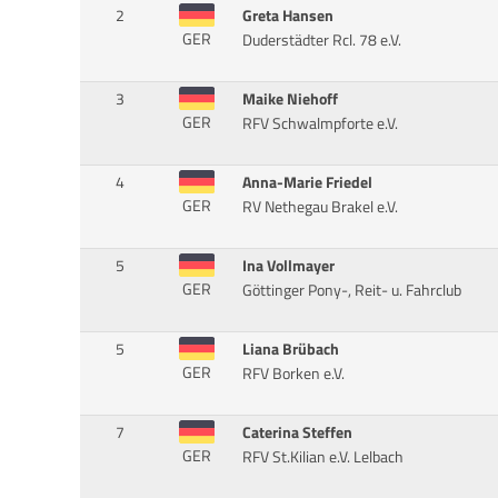
2
Greta Hansen
GER
Duderstädter Rcl. 78 e.V.
3
Maike Niehoff
GER
RFV Schwalmpforte e.V.
4
Anna-Marie Friedel
GER
RV Nethegau Brakel e.V.
5
Ina Vollmayer
GER
Göttinger Pony-, Reit- u. Fahrclub
5
Liana Brübach
GER
RFV Borken e.V.
7
Caterina Steffen
GER
RFV St.Kilian e.V. Lelbach