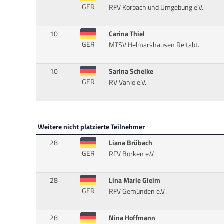
GER
RFV Korbach und Umgebung e.V.
10
Carina Thiel
GER
MTSV Helmarshausen Reitabt.
10
Sarina Scheike
GER
RV Vahle e.V.
Weitere nicht platzierte Teilnehmer
28
Liana Brübach
GER
RFV Borken e.V.
28
Lina Marie Gleim
GER
RFV Gemünden e.V.
28
Nina Hoffmann