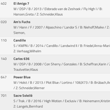
402
El Amigo 7
W / DSP / B / 2013 / Eldorado van de Zeshoek / Fly High I
/ B:
Hansen,Greta / Z: Schneider,Klaus
020
Am's Fuchs
W / Hann / F / 2007 / Alpaschino / Landor S
/ B: Niehoff,Maike / Z
Siemon,
110
Candille
S / KWPN / B / 2014 / Candillo / Landwind II
/ B: Friedel,Anna-Mari
Z: Verhaag,Wilhelm
140
Carlos 636
W / DSP / B / 2008 / Con Sherry / Gonzales
/ B: Scheffran,Karin / 
Trautvetter,Klaus
647
Power Blue
W / Holst / B / 2013 / Plot Blue / Lortino
/ 106JX73 / B: Brübach,A
/ Z: Schneider,Werner
701
Sacre Soleilé
S / Trak. / B / 2016 / High Motion / Exclusiv
/ B: Heinemann,Kristin
Z: Langels,Bernhard