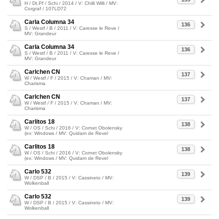
H / Dt.Pf / Schi / 2014 / V: Chilli Willi / MV:
Corgraf / 107LD72
Carla Columna 34
136
S / Westf / B / 2011 / V: Caresse le Reve /
MV: Grandeur
Carla Columna 34
136
S / Westf / B / 2011 / V: Caresse le Reve /
MV: Grandeur
Carlchen CN
137
W / Westf / F / 2015 / V: Chaman / MV:
Charisma
Carlchen CN
137
W / Westf / F / 2015 / V: Chaman / MV:
Charisma
Carlitos 18
138
W / OS / Schi / 2016 / V: Cornet Obolensky
(ex: Windows / MV: Quidam de Revel
Carlitos 18
138
W / OS / Schi / 2016 / V: Cornet Obolensky
(ex: Windows / MV: Quidam de Revel
Carlo 532
139
W / DSP / B / 2015 / V: Cassineto / MV:
Wolkenball
Carlo 532
139
W / DSP / B / 2015 / V: Cassineto / MV:
Wolkenball