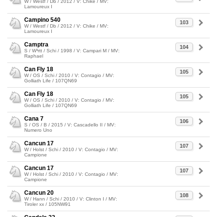
W / Westf / Db / 2012 / V: Chike / MV:
Lamoureux I
Campino 540
103
W / Westf / Db / 2012 / V: Chike / MV:
Lamoureux I
Camptra
104
S / W³rtt / Schi / 1998 / V: Campari M / MV:
Raphael
Can Fly 18
105
W / OS / Schi / 2010 / V: Contagio / MV:
Golliath Life / 107QN69
Can Fly 18
105
W / OS / Schi / 2010 / V: Contagio / MV:
Golliath Life / 107QN69
Cana 7
106
S / OS / B / 2015 / V: Cascadello II / MV:
Numero Uno
Cancun 17
107
W / Holst / Schi / 2010 / V: Contagio / MV:
Campione
Cancun 17
107
W / Holst / Schi / 2010 / V: Contagio / MV:
Campione
Cancun 20
108
W / Hann / Schi / 2010 / V: Clinton I / MV:
Tiroler xx / 105NW91