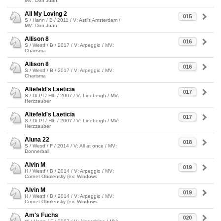
MV: Don Juan
All My Loving 2
015
S / Hann / B / 2011 / V: Asti's Amsterdam /
MV: Don Juan
Allison 8
016
S / Westf / B / 2017 / V: Arpeggio / MV:
Charisma
Allison 8
016
S / Westf / B / 2017 / V: Arpeggio / MV:
Charisma
Altefeld's Laeticia
017
S / Dt.Pf / Hlb / 2007 / V: Lindbergh / MV:
Herzzauber
Altefeld's Laeticia
017
S / Dt.Pf / Hlb / 2007 / V: Lindbergh / MV:
Herzzauber
Aluna 22
018
S / Westf / F / 2014 / V: All at once / MV:
Donnerball
Alvin M
019
H / Westf / B / 2014 / V: Arpeggio / MV:
Cornet Obolensky (ex: Windows
Alvin M
019
H / Westf / B / 2014 / V: Arpeggio / MV:
Cornet Obolensky (ex: Windows
Am's Fuchs
020