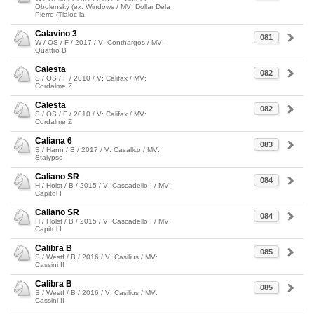
Obolensky (ex: Windows / MV: Dollar Dela
Pierre (Tlaloc la
Calavino 3
081
W / OS / F / 2017 / V: Conthargos / MV:
Quattro B
Calesta
082
S / OS / F / 2010 / V: Califax / MV:
Cordalme Z
Calesta
082
S / OS / F / 2010 / V: Califax / MV:
Cordalme Z
Caliana 6
083
S / Hann / B / 2017 / V: Casallco / MV:
Stalypso
Caliano SR
084
H / Holst / B / 2015 / V: Cascadello I / MV:
Capitol I
Caliano SR
084
H / Holst / B / 2015 / V: Cascadello I / MV:
Capitol I
Calibra B
085
S / Westf / B / 2016 / V: Casilius / MV:
Cassini II
Calibra B
085
S / Westf / B / 2016 / V: Casilius / MV:
Cassini II