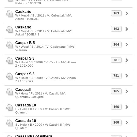
Rabino / 105NJ20
Caskario
163
W / Meckl. / B / 2011 / V: Cellestial / MV:
Askari / 106EJ48
Caskario
163
W / Meckl. / B / 2011 / V: Cellestial / MV:
Askari / 106EJ48
Caspar B 5
164
W / Westf / B / 2014 / V: Capistrano / MV:
Vulkano
Caspar S 3
781
W / Holst / B / 2009 / V: Catoki / MV: Ahorn
Z / 105XD29
Caspar S 3
781
W / Holst / B / 2009 / V: Catoki / MV: Ahorn
Z / 105XD29
Casquall
165
W / Holst / F / 2011 / V: Casall / MV:
Quantum / 106QI96
Cassada 10
166
S / Holst / B / 2009 / V: Cassini II / MV:
Quintero
Cassada 10
166
S / Holst / B / 2009 / V: Cassini II / MV:
Quintero
Cassandra of Vilberg