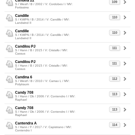
Candela 22
109
S / Westf / B / 2002 / V: Cordobes I / MV:
Fortissimo
Candille
110
S / KWPN / B / 2014 / V: Candillo / MV:
Landwind II
Candille
110
S / KWPN / B / 2014 / V: Candillo / MV:
Landwind II
Candilou PJ
111
S / Hann / B / 2015 / V: Cristallo / MV:
Cassus
Candilou PJ
111
S / Hann / B / 2015 / V: Cristallo / MV:
Cassus
Candina 6
112
S / Westf / B / 2010 / V: Camax L / MV:
Polytraum
Candy 708
113
S / Hann / Db / 2006 / V: Contendro I / MV:
Raphael
Candy 708
113
S / Hann / Db / 2006 / V: Contendro I / MV:
Raphael
Cantendra A
114
S / Hann / F / 2017 / V: Capistrano / MV:
Contendro I