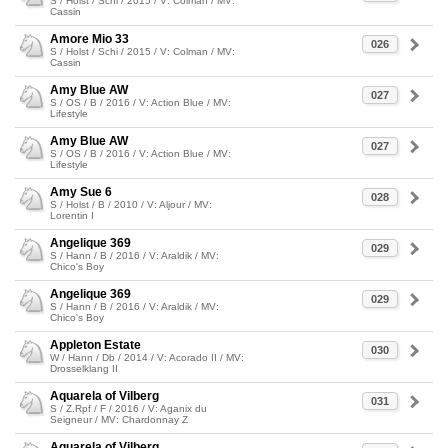
S / Holst / Schi / 2015 / V: Colman / MV:
Cassin
Amore Mio 33
026
S / Holst / Schi / 2015 / V: Colman / MV:
Cassin
Amy Blue AW
027
S / OS / B / 2016 / V: Action Blue / MV:
Lifestyle
Amy Blue AW
027
S / OS / B / 2016 / V: Action Blue / MV:
Lifestyle
Amy Sue 6
028
S / Holst / B / 2010 / V: Aljour / MV:
Lorentin I
Angelique 369
029
S / Hann / B / 2016 / V: Araldik / MV:
Chico's Boy
Angelique 369
029
S / Hann / B / 2016 / V: Araldik / MV:
Chico's Boy
Appleton Estate
030
W / Hann / Db / 2014 / V: Acorado II / MV:
Drosselklang II
Aquarela of Vilberg
031
S / Z.Rpf / F / 2016 / V: Aganix du
Seigneur / MV: Chardonnay Z
Aquarela of Vilberg