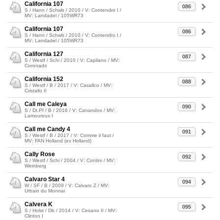
California 107
086
S / Hann / Schwb / 2010 / V: Contendro I /
MV: Landadel / 105WR73
California 107
086
S / Hann / Schwb / 2010 / V: Contendro I /
MV: Landadel / 105WR73
California 127
087
S / Westf / Schi / 2010 / V: Capilano / MV:
Coronado
California 152
088
S / Westf / B / 2017 / V: Casallco / MV:
Cristallo II
Call me Caleya
090
S / Dt.Pf / B / 2016 / V: Canandos / MV:
Lamoureux I
Call me Candy 4
091
S / Westf / B / 2017 / V: Comme il faut /
MV: FAN Holland (ex Holland)
Cally Rose
092
S / Westf / Schi / 2004 / V: Contini / MV:
Weinberg
Calvaro Star 4
094
W / SF / B / 2009 / V: Calvaro Z / MV:
Urbain du Monnai
Calvera K
095
S / Holst / Db / 2014 / V: Cesano II / MV:
Clinton I