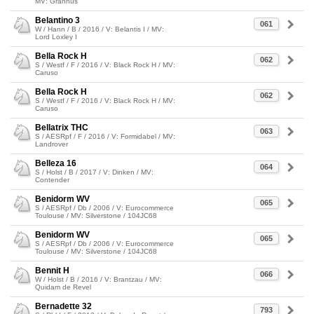
MV: Grannus
Belantino 3
061
W / Hann / B / 2016 / V: Belantis I / MV:
Lord Loxley I
Bella Rock H
062
S / Westf / F / 2016 / V: Black Rock H / MV:
Caruso
Bella Rock H
062
S / Westf / F / 2016 / V: Black Rock H / MV:
Caruso
Bellatrix THC
063
S / AESRpf / F / 2016 / V: Formidabel / MV:
Landrover
Belleza 16
064
S / Holst / B / 2017 / V: Dinken / MV:
Contender
Benidorm WV
065
S / AESRpf / Db / 2006 / V: Eurocommerce
Toulouse / MV: Silverstone / 104JC68
Benidorm WV
065
S / AESRpf / Db / 2006 / V: Eurocommerce
Toulouse / MV: Silverstone / 104JC68
Bennit H
066
W / Holst / B / 2016 / V: Brantzau / MV:
Quidam de Revel
Bernadette 32
793