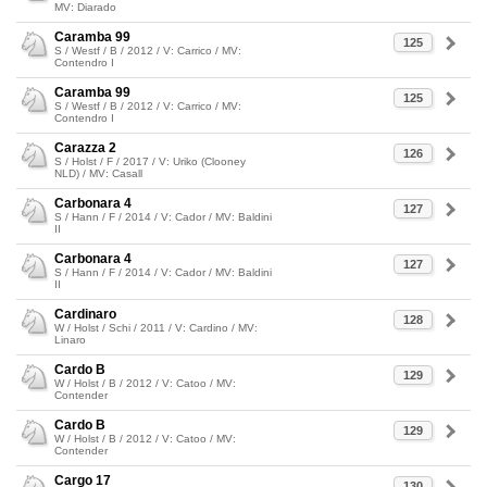
MV: Diarado
Caramba 99
125
S / Westf / B / 2012 / V: Carrico / MV:
Contendro I
Caramba 99
125
S / Westf / B / 2012 / V: Carrico / MV:
Contendro I
Carazza 2
126
S / Holst / F / 2017 / V: Uriko (Clooney
NLD) / MV: Casall
Carbonara 4
127
S / Hann / F / 2014 / V: Cador / MV: Baldini
II
Carbonara 4
127
S / Hann / F / 2014 / V: Cador / MV: Baldini
II
Cardinaro
128
W / Holst / Schi / 2011 / V: Cardino / MV:
Linaro
Cardo B
129
W / Holst / B / 2012 / V: Catoo / MV:
Contender
Cardo B
129
W / Holst / B / 2012 / V: Catoo / MV:
Contender
Cargo 17
130