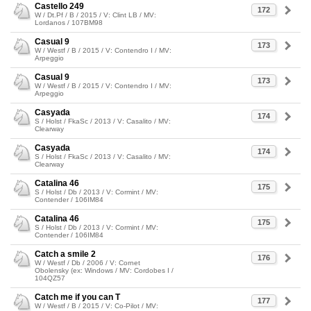
Castello 249
172
W / Dt.Pf / B / 2015 / V: Clint LB / MV:
Lordanos / 107BM98
Casual 9
173
W / Westf / B / 2015 / V: Contendro I / MV:
Arpeggio
Casual 9
173
W / Westf / B / 2015 / V: Contendro I / MV:
Arpeggio
Casyada
174
S / Holst / FkaSc / 2013 / V: Casalito / MV:
Clearway
Casyada
174
S / Holst / FkaSc / 2013 / V: Casalito / MV:
Clearway
Catalina 46
175
S / Holst / Db / 2013 / V: Cormint / MV:
Contender / 106IM84
Catalina 46
175
S / Holst / Db / 2013 / V: Cormint / MV:
Contender / 106IM84
Catch a smile 2
176
W / Westf / Db / 2006 / V: Cornet
Obolensky (ex: Windows / MV: Cordobes I /
104QZ57
Catch me if you can T
177
W / Westf / B / 2015 / V: Co-Pilot / MV: