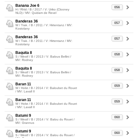
Banana Joe 6
056
H / Rhld / B / 2017 / V: Uriko (Clooney
NLD) / MV: Quidam de Revel
Banderas 36
057
W / Trak. / B / 2011 / V: Hirtentanz / MV:
Kostolany
Banderas 36
057
W / Trak. / B / 2011 / V: Hirtentanz / MV:
Kostolany
Baquita 8
058
S / Westf / B / 2013 / V: Balous Bellini /
MV: Rodney
Baquita 8
058
S / Westf / B / 2013 / V: Balous Bellini /
MV: Rodney
Baran 11
059
W / Holst / B / 2014 / V: Baloubet du Rouet
/ MV: Lavall II
Baran 11
059
W / Holst / B / 2014 / V: Baloubet du Rouet
/ MV: Lavall II
Batumi 9
060
S / Westf / B / 2014 / V: Balou du Rouet /
MV: Grannus
Batumi 9
060
S / Westf / B / 2014 / V: Balou du Rouet /