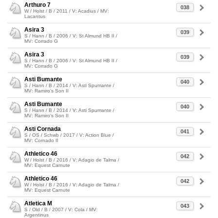
Arthuro 7
038
W / Holst / B / 2011 / V: Acadius / MV:
Lacantus
Asira 3
039
S / Hann / B / 2006 / V: St Almund HB II /
MV: Corrado G
Asira 3
039
S / Hann / B / 2006 / V: St Almund HB II /
MV: Corrado G
Asti Bumante
040
S / Hann / B / 2014 / V: Asti Spumante /
MV: Ramiro's Son II
Asti Bumante
040
S / Hann / B / 2014 / V: Asti Spumante /
MV: Ramiro's Son II
Asti Cornada
041
S / OS / Schwb / 2017 / V: Action Blue /
MV: Cornado II
Athletico 46
042
W / Holst / B / 2016 / V: Adagio de Talma /
MV: Equest Carnute
Athletico 46
042
W / Holst / B / 2016 / V: Adagio de Talma /
MV: Equest Carnute
Atletica M
043
S / Old / B / 2007 / V: Cola / MV:
Argentinus