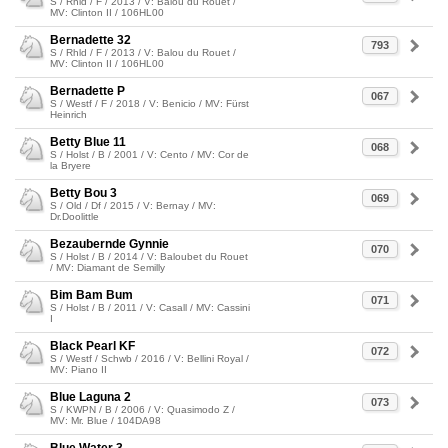
S / Rhld / F / 2013 / V: Balou du Rouet /
MV: Clinton II / 106HL00
Bernadette 32
793
S / Rhld / F / 2013 / V: Balou du Rouet /
MV: Clinton II / 106HL00
Bernadette P
067
S / Westf / F / 2018 / V: Benicio / MV: Fürst
Heinrich
Betty Blue 11
068
S / Holst / B / 2001 / V: Cento / MV: Cor de
la Bryere
Betty Bou 3
069
S / Old / Df / 2015 / V: Bernay / MV:
Dr.Doolittle
Bezaubernde Gynnie
070
S / Holst / B / 2014 / V: Baloubet du Rouet
/ MV: Diamant de Semilly
Bim Bam Bum
071
S / Holst / B / 2011 / V: Casall / MV: Cassini
I
Black Pearl KF
072
S / Westf / Schwb / 2016 / V: Bellini Royal /
MV: Piano II
Blue Laguna 2
073
S / KWPN / B / 2006 / V: Quasimodo Z /
MV: Mr. Blue / 104DA98