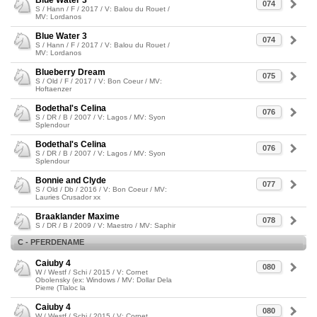
Blue Water 3
074
S / Hann / F / 2017 / V: Balou du Rouet /
MV: Lordanos
Blue Water 3
074
S / Hann / F / 2017 / V: Balou du Rouet /
MV: Lordanos
Blueberry Dream
075
S / Old / F / 2017 / V: Bon Coeur / MV:
Hoftaenzer
Bodethal's Celina
076
S / DR / B / 2007 / V: Lagos / MV: Syon
Splendour
Bodethal's Celina
076
S / DR / B / 2007 / V: Lagos / MV: Syon
Splendour
Bonnie and Clyde
077
S / Old / Db / 2016 / V: Bon Coeur / MV:
Lauries Crusador xx
Braaklander Maxime
078
S / DR / B / 2009 / V: Maestro / MV: Saphir
C - PFERDENAME
Caiuby 4
080
W / Westf / Schi / 2015 / V: Cornet
Obolensky (ex: Windows / MV: Dollar Dela
Pierre (Tlaloc la
Caiuby 4
080
W / Westf / Schi / 2015 / V: Cornet