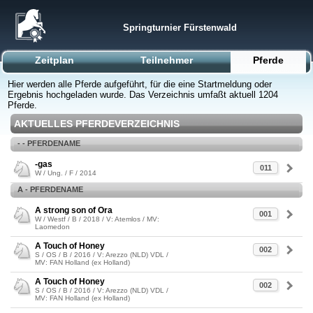
Springturnier Fürstenwald
Zeitplan
Teilnehmer
Pferde
Hier werden alle Pferde aufgeführt, für die eine Startmeldung oder
Ergebnis hochgeladen wurde. Das Verzeichnis umfaßt aktuell 1204
Pferde.
AKTUELLES PFERDEVERZEICHNIS
- - PFERDENAME
-gas
011
W / Ung. / F / 2014
A - PFERDENAME
A strong son of Ora
001
W / Westf / B / 2018 / V: Atemlos / MV:
Laomedon
A Touch of Honey
002
S / OS / B / 2016 / V: Arezzo (NLD) VDL /
MV: FAN Holland (ex Holland)
A Touch of Honey
002
S / OS / B / 2016 / V: Arezzo (NLD) VDL /
MV: FAN Holland (ex Holland)