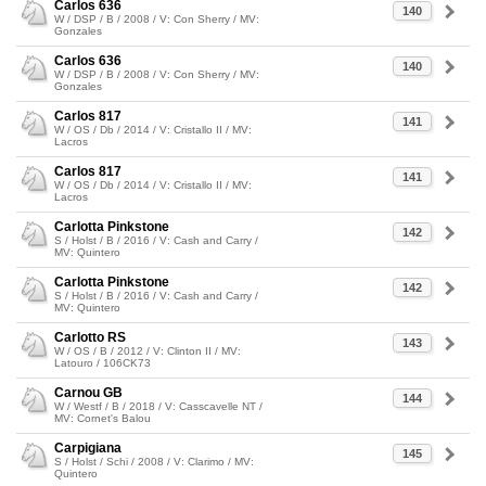
Carlos 636
140
W / DSP / B / 2008 / V: Con Sherry / MV:
Gonzales
Carlos 636
140
W / DSP / B / 2008 / V: Con Sherry / MV:
Gonzales
Carlos 817
141
W / OS / Db / 2014 / V: Cristallo II / MV:
Lacros
Carlos 817
141
W / OS / Db / 2014 / V: Cristallo II / MV:
Lacros
Carlotta Pinkstone
142
S / Holst / B / 2016 / V: Cash and Carry /
MV: Quintero
Carlotta Pinkstone
142
S / Holst / B / 2016 / V: Cash and Carry /
MV: Quintero
Carlotto RS
143
W / OS / B / 2012 / V: Clinton II / MV:
Latouro / 106CK73
Carnou GB
144
W / Westf / B / 2018 / V: Casscavelle NT /
MV: Cornet's Balou
Carpigiana
145
S / Holst / Schi / 2008 / V: Clarimo / MV:
Quintero