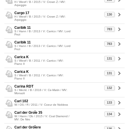
H / Westf / B / 2015 / V: Crown Z / MV:
Arpeggio
Cargo 17
130
H / Westf / B / 2015 / V: Crown Z / MV:
Arpeggio
Caribik 11
783
S / Hann / B / 2013 / V: Carrico / MV: Lord
Pezi
Caribik 11
783
S / Hann / B / 2013 / V: Carrico / MV: Lord
Pezi
Carica K
131
S / Westf / B / 2011 / V: Carrico / MV:
Piano II
Carica K
131
S / Westf / B / 2011 / V: Carrico / MV:
Piano II
Carina RDT
132
S / Meckl. / B / 2016 / V: Ce-Matin / MV:
Monazit
Carl 102
133
W / OS / R / 2011 / V: Coeur de Nobless
Carl der Groîe 35
134
W / Hann / Db / 2015 / V: Coal Diamond /
MV: De Niro
Carl der Gröîere
135