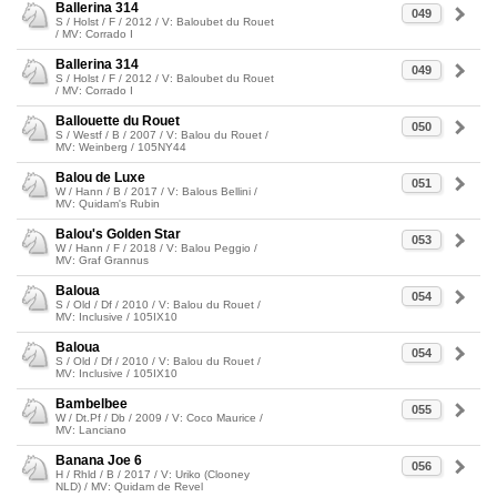
Ballerina 314
049
S / Holst / F / 2012 / V: Baloubet du Rouet
/ MV: Corrado I
Ballerina 314
049
S / Holst / F / 2012 / V: Baloubet du Rouet
/ MV: Corrado I
Ballouette du Rouet
050
S / Westf / B / 2007 / V: Balou du Rouet /
MV: Weinberg / 105NY44
Balou de Luxe
051
W / Hann / B / 2017 / V: Balous Bellini /
MV: Quidam's Rubin
Balou's Golden Star
053
W / Hann / F / 2018 / V: Balou Peggio /
MV: Graf Grannus
Baloua
054
S / Old / Df / 2010 / V: Balou du Rouet /
MV: Inclusive / 105IX10
Baloua
054
S / Old / Df / 2010 / V: Balou du Rouet /
MV: Inclusive / 105IX10
Bambelbee
055
W / Dt.Pf / Db / 2009 / V: Coco Maurice /
MV: Lanciano
Banana Joe 6
056
H / Rhld / B / 2017 / V: Uriko (Clooney
NLD) / MV: Quidam de Revel