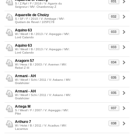
031
S / Z.Rpf / F / 2016 / V: Aganix du
Seigneur / MV: Chardonnay Z
Aquarelle de Choizy
032
S / SF / F / 2010 / V: Armitage / MV:
Quidam de Revel / 105FC78
Aquino 63
033
W / Westf / B / 2013 / V: Arpeggio / MV:
Lord Calando
Aquino 63
033
W / Westf / B / 2013 / V: Arpeggio / MV:
Lord Calando
Aragorn 57
034
W / Hess / B / 2003 / V: Averner / MV:
Rebel Z III
Armani - AH
035
W / Westf / Schi / 2011 / V: Askano / MV:
Gralshüter
Armani - AH
035
W / Westf / Schi / 2011 / V: Askano / MV:
Gralshüter
Artega M
037
S / Westf / F / 2007 / V: Arpeggio / MV:
Pilot
Arthuro 7
038
W / Holst / B / 2011 / V: Acadius / MV:
Lacantus