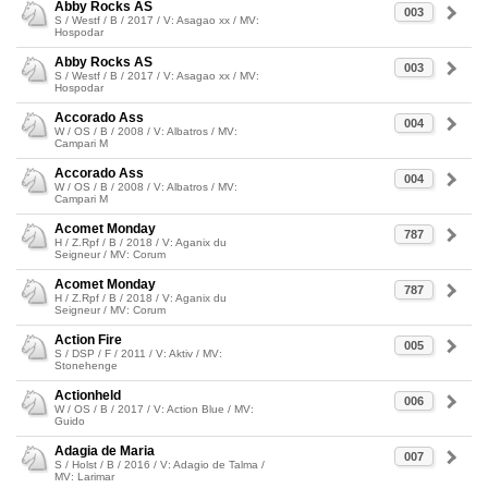
Abby Rocks AS
003
S / Westf / B / 2017 / V: Asagao xx / MV:
Hospodar
Abby Rocks AS
003
S / Westf / B / 2017 / V: Asagao xx / MV:
Hospodar
Accorado Ass
004
W / OS / B / 2008 / V: Albatros / MV:
Campari M
Accorado Ass
004
W / OS / B / 2008 / V: Albatros / MV:
Campari M
Acomet Monday
787
H / Z.Rpf / B / 2018 / V: Aganix du
Seigneur / MV: Corum
Acomet Monday
787
H / Z.Rpf / B / 2018 / V: Aganix du
Seigneur / MV: Corum
Action Fire
005
S / DSP / F / 2011 / V: Aktiv / MV:
Stonehenge
Actionheld
006
W / OS / B / 2017 / V: Action Blue / MV:
Guido
Adagia de Maria
007
S / Holst / B / 2016 / V: Adagio de Talma /
MV: Larimar