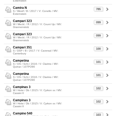
Externstein
Camira N
785
S / Westf / B / 2017 / V: Conello / MV:
Externstein
Campari 323
099
W / Meckl. / R / 2012 / V: Count Up / MV:
Grannenstolz
Campari 323
099
W / Meckl. / R / 2012 / V: Count Up / MV:
Grannenstolz
Campari 351
100
S / DSP / B / 2017 / V: Caversal / MV:
Canterbury
Campetina
101
S / OS / Schi / 2016 / V: Clarimo / MV:
Quinar / 107PO90
Campetina
101
S / OS / Schi / 2016 / V: Clarimo / MV:
Quinar / 107PO90
Campinas 3
102
W / Holst / Db / 2015 / V: Cyrkon xx / MV:
Cassini II
Campinas 3
102
W / Holst / Db / 2015 / V: Cyrkon xx / MV:
Cassini II
Campino 540
103