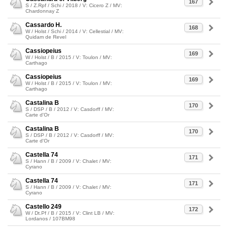
167
S / Z.Rpf / Schi / 2018 / V: Cicero Z / MV:
Chardonnay Z
Cassardo H.
168
W / Holst / Schi / 2014 / V: Cellestial / MV:
Quidam de Revel
Cassiopeius
169
W / Holst / B / 2015 / V: Toulon / MV:
Carthago
Cassiopeius
169
W / Holst / B / 2015 / V: Toulon / MV:
Carthago
Castalina B
170
S / DSP / B / 2012 / V: Casdorff / MV:
Carte d'Or
Castalina B
170
S / DSP / B / 2012 / V: Casdorff / MV:
Carte d'Or
Castella 74
171
S / Hann / B / 2009 / V: Chalet / MV:
Cyrano
Castella 74
171
S / Hann / B / 2009 / V: Chalet / MV:
Cyrano
Castello 249
172
W / Dt.Pf / B / 2015 / V: Clint LB / MV:
Lordanos / 107BM98