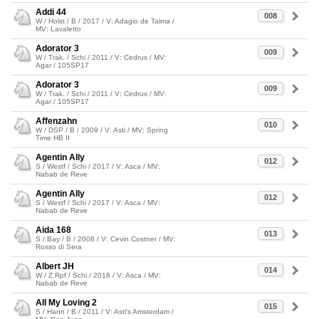
Addi 44
008
W / Holst / B / 2017 / V: Adagio de Talma /
MV: Lavaletto
Adorator 3
009
W / Trak. / Schi / 2011 / V: Cedrus / MV:
Agar / 105SP17
Adorator 3
009
W / Trak. / Schi / 2011 / V: Cedrus / MV:
Agar / 105SP17
Affenzahn
010
W / DSP / B / 2009 / V: Asti / MV: Spring
Time HB II
Agentin Ally
012
S / Westf / Schi / 2017 / V: Asca / MV:
Nabab de Reve
Agentin Ally
012
S / Westf / Schi / 2017 / V: Asca / MV:
Nabab de Reve
Aida 168
013
S / Bay / B / 2008 / V: Cevin Costner / MV:
Rosso di Sera
Albert JH
014
W / Z.Rpf / Schi / 2018 / V: Asca / MV:
Nabab de Reve
All My Loving 2
015
S / Hann / B / 2011 / V: Asti's Amsterdam /