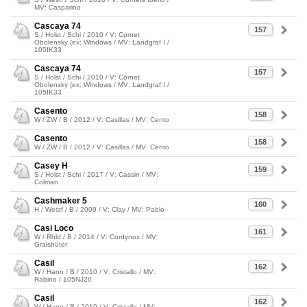
MV: Casparino
Cascaya 74
157
S / Holst / Schi / 2010 / V: Cornet
Obolensky (ex: Windows / MV: Landgraf I /
105IK33
Cascaya 74
157
S / Holst / Schi / 2010 / V: Cornet
Obolensky (ex: Windows / MV: Landgraf I /
105IK33
Casento
158
W / ZW / B / 2012 / V: Casillas / MV: Cento
Casento
158
W / ZW / B / 2012 / V: Casillas / MV: Cento
Casey H
159
S / Holst / Schi / 2017 / V: Cassin / MV:
Colman
Cashmaker 5
160
H / Westf / B / 2009 / V: Clay / MV: Pablo
Casi Loco
161
W / Rhld / B / 2014 / V: Cordynox / MV:
Gralshüter
Casil
162
W / Hann / B / 2010 / V: Cristallo / MV:
Rabino / 105NJ20
Casil
162
W / Hann / B / 2010 / V: Cristallo / MV: