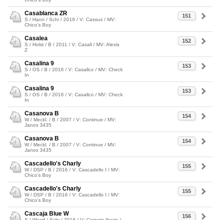
Casablanca ZR
151
S / Hann / Schi / 2016 / V: Cassus / MV:
Chico's Boy
Casalea
152
S / Holst / B / 2011 / V: Casall / MV: Alexis
Z
Casalina 9
153
S / OS / B / 2016 / V: Casallco / MV: Check
In
Casalina 9
153
S / OS / B / 2016 / V: Casallco / MV: Check
In
Casanova B
154
W / Meckl. / B / 2007 / V: Continue / MV:
Janos 3435
Casanova B
154
W / Meckl. / B / 2007 / V: Continue / MV:
Janos 3435
Cascadello's Charly
155
W / DSP / B / 2016 / V: Cascadello I / MV:
Chico's Boy
Cascadello's Charly
155
W / DSP / B / 2016 / V: Cascadello I / MV:
Chico's Boy
Cascaja Blue W
156
S / Westf / Schi / 2016 / V: Cornets Iberio /