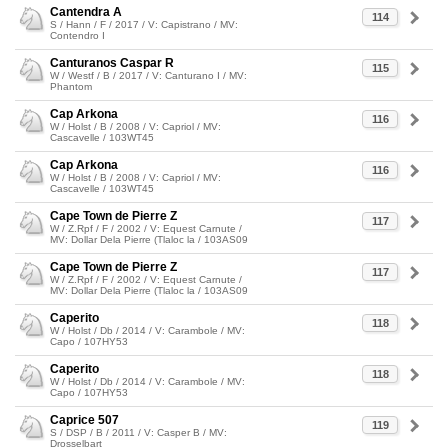
Cantendra A
114
S / Hann / F / 2017 / V: Capistrano / MV:
Contendro I
Canturanos Caspar R
115
W / Westf / B / 2017 / V: Canturano I / MV:
Phantom
Cap Arkona
116
W / Holst / B / 2008 / V: Capriol / MV:
Cascavelle / 103WT45
Cap Arkona
116
W / Holst / B / 2008 / V: Capriol / MV:
Cascavelle / 103WT45
Cape Town de Pierre Z
117
W / Z.Rpf / F / 2002 / V: Equest Carnute /
MV: Dollar Dela Pierre (Tlaloc la / 103AS09
Cape Town de Pierre Z
117
W / Z.Rpf / F / 2002 / V: Equest Carnute /
MV: Dollar Dela Pierre (Tlaloc la / 103AS09
Caperito
118
W / Holst / Db / 2014 / V: Carambole / MV:
Capo / 107HY53
Caperito
118
W / Holst / Db / 2014 / V: Carambole / MV:
Capo / 107HY53
Caprice 507
119
S / DSP / B / 2011 / V: Casper B / MV:
Drosselbart