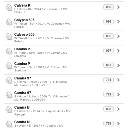
Calvera K
095
S / Holst / Db / 2014 / V: Cesano II / MV:
Clinton I
Calypso 505
096
W / Westf / Schi / 2014 / V: Colestus / MV:
Polydor
Calypso 505
096
W / Westf / Schi / 2014 / V: Colestus / MV:
Polydor
Camino P
097
W / Hann / Schi / 2017 / V: Colman / MV:
Stakkato
Camino P
097
W / Hann / Schi / 2017 / V: Colman / MV:
Stakkato
Camira 97
791
S / Hann / Schwb / 2009 / V: C-Indoctro /
MV: Ramiro / 106GG79
Camira 97
791
S / Hann / Schwb / 2009 / V: C-Indoctro /
MV: Ramiro / 106GG79
Camira B
098
S / Westf / F / 2014 / V: Captain Jack / MV:
Arpeggio
Camira N
785
S / Westf / B / 2017 / V: Conello / MV: