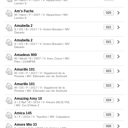
W / Hann / F / 2007 / V: Alpaschino / MV:
Landor S
Am's Fuchs
020
W / Hann / F / 2007 / V: Alpaschino / MV:
Landor S
Amabella 2
021
S / OS / B / 2017 / V: Action-Breaker / MV:
Diarado
Amabella 2
021
S / OS / B / 2017 / V: Action-Breaker / MV:
Diarado
Amadeus 900
022
W / Westf / B / 2007 / V: Avec Coeur / MV:
Pilot / 103MP96
Amarillo 101
023
W / OS / F / 2017 / V: Vagabond de la
Pomme / MV: Eldorado van de Zeshoek
Amarillo 101
023
W / OS / F / 2017 / V: Vagabond de la
Pomme / MV: Eldorado van de Zeshoek
Amazing Amy 10
024
S / Z.Rpf / B / 2014 / V: Arezzo (NLD) VDL
/ MV: Cor D'Alme Z
Amica 145
025
S / F / 2016 / V: Topolino / MV: Carpalano
Amore Mio 33
026