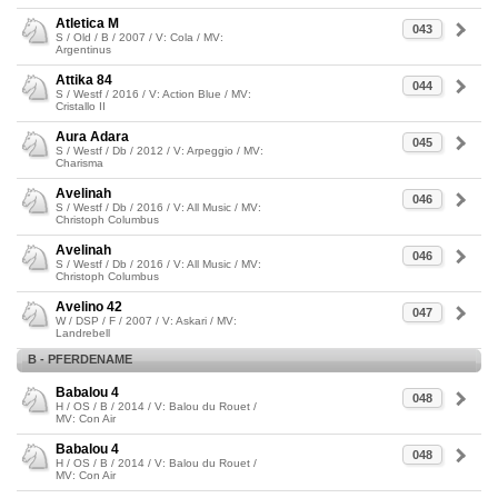
Atletica M
043
S / Old / B / 2007 / V: Cola / MV:
Argentinus
Attika 84
044
S / Westf / 2016 / V: Action Blue / MV:
Cristallo II
Aura Adara
045
S / Westf / Db / 2012 / V: Arpeggio / MV:
Charisma
Avelinah
046
S / Westf / Db / 2016 / V: All Music / MV:
Christoph Columbus
Avelinah
046
S / Westf / Db / 2016 / V: All Music / MV:
Christoph Columbus
Avelino 42
047
W / DSP / F / 2007 / V: Askari / MV:
Landrebell
B - PFERDENAME
Babalou 4
048
H / OS / B / 2014 / V: Balou du Rouet /
MV: Con Air
Babalou 4
048
H / OS / B / 2014 / V: Balou du Rouet /
MV: Con Air