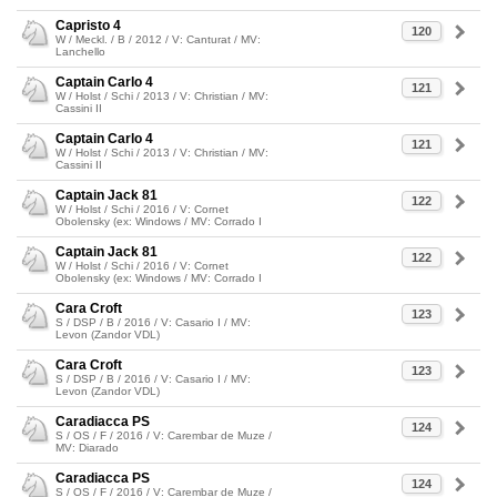
Capristo 4
120
W / Meckl. / B / 2012 / V: Canturat / MV:
Lanchello
Captain Carlo 4
121
W / Holst / Schi / 2013 / V: Christian / MV:
Cassini II
Captain Carlo 4
121
W / Holst / Schi / 2013 / V: Christian / MV:
Cassini II
Captain Jack 81
122
W / Holst / Schi / 2016 / V: Cornet
Obolensky (ex: Windows / MV: Corrado I
Captain Jack 81
122
W / Holst / Schi / 2016 / V: Cornet
Obolensky (ex: Windows / MV: Corrado I
Cara Croft
123
S / DSP / B / 2016 / V: Casario I / MV:
Levon (Zandor VDL)
Cara Croft
123
S / DSP / B / 2016 / V: Casario I / MV:
Levon (Zandor VDL)
Caradiacca PS
124
S / OS / F / 2016 / V: Carembar de Muze /
MV: Diarado
Caradiacca PS
124
S / OS / F / 2016 / V: Carembar de Muze /