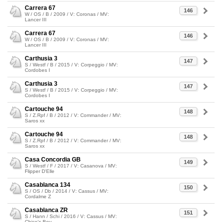
Carrera 67
146
W / OS / B / 2009 / V: Coronas / MV:
Lancer III
Carrera 67
146
W / OS / B / 2009 / V: Coronas / MV:
Lancer III
Carthusia 3
147
S / Westf / B / 2015 / V: Corpeggio / MV:
Cordobes I
Carthusia 3
147
S / Westf / B / 2015 / V: Corpeggio / MV:
Cordobes I
Cartouche 94
148
S / Z.Rpf / B / 2012 / V: Commander / MV:
Saros xx
Cartouche 94
148
S / Z.Rpf / B / 2012 / V: Commander / MV:
Saros xx
Casa Concordia GB
149
S / Westf / F / 2017 / V: Casanova / MV:
Flipper D'Elle
Casablanca 134
150
S / OS / Db / 2014 / V: Cassus / MV:
Cordalme Z
Casablanca ZR
151
S / Hann / Schi / 2016 / V: Cassus / MV:
Chico's Boy