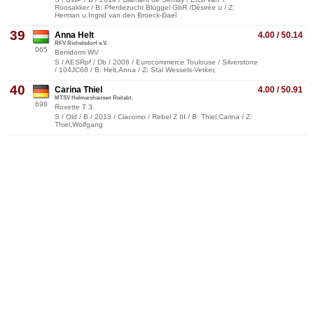
Roosakker / B: Pferdezucht Blüggel GbR /Désirée u / Z:
Herman u.Ingrid van den Broeck-Dael
39
Anna Helt
4.00 / 50.14
RFV Richelsdorf e.V.
065
Benidorm WV
S / AESRpf / Db / 2006 / Eurocommerce Toulouse / Silverstone
/ 104JC68 / B: Helt,Anna / Z: Stal Wessels-Vetker,
40
Carina Thiel
4.00 / 50.91
MTSV Helmarshausen Reitabt.
698
Roxette T 3
S / Old / B / 2013 / Ciacomo / Rebel Z III / B: Thiel,Carina / Z:
Thiel,Wolfgang