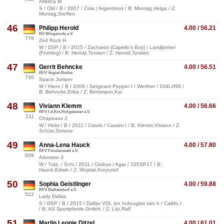
Atletica M
S / Old / B / 2007 / Cola / Argentinus / B: Montag,Helga / Z:
Montag,Steffen
46
Philipp Herold
4.00 / 56.21
RV Wingerode e.V.
776
Zed Rock H
W / DSP / B / 2015 / Zacharov (Capello's Boy) / Landjonker
(Fruhling) / B: Herold,Torsten / Z: Herold,Torsten
47
Gerrit Behncke
4.00 / 56.51
RFV Vogtei-Ruthe
730
Space Jumper
W / Hann / B / 2009 / Sergeant Pepper I / Werther / 104LH58 /
B: Behncke,Erika / Z: Bemmann,Kai
48
Viviann Klemm
4.00 / 56.66
RFV f.d.Krs.Hofgeismar e.V.
211
Chapeaux 2
W / Holst / B / 2011 / Catoki / Cassini I / B: Klemm,Viviann / Z:
Schütt,Simone
49
Anna-Lena Hauck
4.00 / 57.80
RFV Fürstenwald e.V.
009
Adorator 3
W / Trak. / Schi / 2011 / Cedrus / Agar / 105SP17 / B:
Hauck,Edwin / Z: Wojsiat,Krzysztof
50
Sophia Geistlinger
4.00 / 59.88
RFV Richelsdorf e.V.
522
Lady Dallas
S / DSP / B / 2015 / Dallas VDL (ex Indouglas van h / Calido I
/ B: AS Sportpferde GmbH, / Z: Litz,Ralf
51
Marlin Leonie Ditzel
4.00 / 61.01