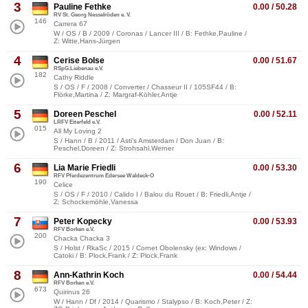
3
Pauline Fethke
0.00 / 50.28
RV St. Georg Nesselröden e. V.
146
Carrera 67
W / OS / B / 2009 / Coronas / Lancer III / B: Fethke,Pauline /
Z: Witte,Hans-Jürgen
4
Cerise Bolse
0.00 / 51.67
RSpG.Liebenau e.V.
182
Cathy Riddle
S / OS / F / 2008 / Converter / Chasseur II / 105SF44 / B:
Flörke,Martina / Z: Margraf-Köhler,Antje
5
Doreen Peschel
0.00 / 52.11
LRFV Eiterfeld e.V.
015
All My Loving 2
S / Hann / B / 2011 / Asti's Amsterdam / Don Juan / B:
Peschel,Doreen / Z: Strohsahl,Werner
6
Lia Marie Friedli
0.00 / 53.30
RFV Pferdezentrum Edersee Waldeck-O
190
Celice
S / OS / F / 2010 / Calido I / Balou du Rouet / B: Friedli,Antje /
Z: Schockemöhle,Vanessa
7
Peter Kopecky
0.00 / 53.93
RFV Borken e.V.
200
Chacka Chacka 3
S / Holst / RkaSc / 2015 / Cornet Obolensky (ex: Windows /
Catoki / B: Plock,Frank / Z: Plock,Frank
8
Ann-Kathrin Koch
0.00 / 54.44
RFV Borken e.V.
673
Quirinus 26
W / Hann / Df / 2014 / Quarismo / Stalypso / B: Koch,Peter / Z: