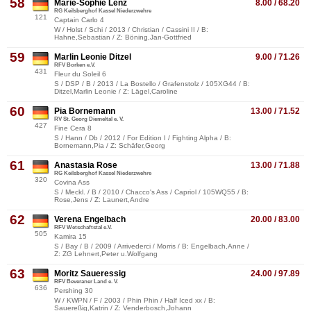
58
Marie-Sophie Lenz
8.00 / 68.20
RG Keilsberghof Kassel Niederzwehre
121
Captain Carlo 4
W / Holst / Schi / 2013 / Christian / Cassini II / B:
Hahne,Sebastian / Z: Böning,Jan-Gottfried
59
Marlin Leonie Ditzel
9.00 / 71.26
RFV Borken e.V.
431
Fleur du Soleil 6
S / DSP / B / 2013 / La Bostello / Grafenstolz / 105XG44 / B:
Ditzel,Marlin Leonie / Z: Lägel,Caroline
60
Pia Bornemann
13.00 / 71.52
RV St. Georg Diemeltal e. V.
427
Fine Cera 8
S / Hann / Db / 2012 / For Edition I / Fighting Alpha / B:
Bornemann,Pia / Z: Schäfer,Georg
61
Anastasia Rose
13.00 / 71.88
RG Keilsberghof Kassel Niederzwehre
320
Covina Ass
S / Meckl. / B / 2010 / Chacco's Ass / Capriol / 105WQ55 / B:
Rose,Jens / Z: Launert,Andre
62
Verena Engelbach
20.00 / 83.00
RFV Wetschaftstal e.V.
505
Kamira 15
S / Bay / B / 2009 / Arrivederci / Morris / B: Engelbach,Anne /
Z: ZG Lehnert,Peter u.Wolfgang
63
Moritz Saueressig
24.00 / 97.89
RFV Beveraner Land e. V.
636
Pershing 30
W / KWPN / F / 2003 / Phin Phin / Half Iced xx / B:
Sauereßig,Katrin / Z: Venderbosch,Johann