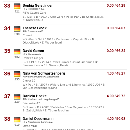
33
Sophia Geistlinger
0.00 / 64.29
RFV Richelsdorf e.V.
421
FBW Caymè-Zero
S / DSP / B / 2014 / Cola Zero / Peter Pan / B: Knittel,Klaus /
Z: Knittel,Klaus
34
Therese Glock
0.00 / 64.67
RFV Cherusker e.V.
330
Cumari
W / Westf / Schi / 2014 / Capistrano / Captain Fire / B:
Glock,Nicole / Z: Weber,Josef
35
David Gemm
0.00 / 66.24
RFV Gieselwerder
682
Rebell's Ginger
S / Dt.Pf / Df / 2014 / Rebell Junior / Count Grannus / B:
Siemon,Kerstin / Z: Siemon,Kerstin
36
Nina von Schwartzenberg
4.00 / 48.27
KRV der Schwalm e.V., Ziegenhain
255
Clever 15
W / Pol. / B / 2007 / Walor / Life and Liberty xx / 106CU96 / B:
von Schwartzenberg,Nina
37
Daniela Hocke
4.00 / 49.72
RFV Korbach und Umgebung e.V.
442
Friederike 47
S / Hann / B / 2007 / Falsterbo / Star Regent xx / 105SO97 /
B: Zabel,Ulrich / Z: Töpfer,Joachim
38
Daniel Oppermann
4.00 / 50.08
RFV Nordbögge-Lerche e.V.
619
Orfee VDB
S / BWP / B / 2014 / Diamant de Semilly / Erco van T