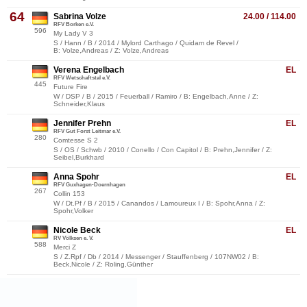
64
Sabrina Volze
24.00 / 114.00
RFV Borken e.V.
596
My Lady V 3
S / Hann / B / 2014 / Mylord Carthago / Quidam de Revel /
B: Volze,Andreas / Z: Volze,Andreas
Verena Engelbach
EL
RFV Wetschaftstal e.V.
445
Future Fire
W / DSP / B / 2015 / Feuerball / Ramiro / B: Engelbach,Anne / Z:
Schneider,Klaus
Jennifer Prehn
EL
RFV Gut Forst Leitmar e.V.
280
Comtesse S 2
S / OS / Schwb / 2010 / Conello / Con Capitol / B: Prehn,Jennifer / Z:
Seibel,Burkhard
Anna Spohr
EL
RFV Guxhagen-Doernhagen
267
Collin 153
W / Dt.Pf / B / 2015 / Canandos / Lamoureux I / B: Spohr,Anna / Z:
Spohr,Volker
Nicole Beck
EL
RV Völksen e. V.
588
Merci Z
S / Z.Rpf / Db / 2014 / Messenger / Stauffenberg / 107NW02 / B:
Beck,Nicole / Z: Roling,Günther