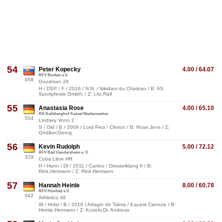
54
Peter Kopecky
4.00 / 64.07
RFV Borken e.V.
458
Goodman 28
H / DSP / F / 2016 / N.N. / Nikidam du Chateau / B: AS
Sportpferde GmbH, / Z: Litz,Ralf
55
Anastasia Rose
4.00 / 65.10
RG Keilsberghof Kassel Niederzwehre
554
Lindsey Vonn 2
S / Old / B / 2009 / Lord Pezi / Clinton / B: Rose,Jens / Z:
Gödiker,Georg
56
Kevin Rudolph
5.00 / 72.12
RFV Bad Gandersheim e. V.
329
Cuba Libre HR
H / Hann / Df / 2011 / Carrico / Drosselklang II / B:
Rink,Hermann / Z: Rink,Hermann
57
Hannah Heinle
8.00 / 60.78
RFV Hünfeld e.V.
042
Athletico 46
W / Holst / B / 2016 / Adagio de Talma / Equest Carnute / B:
Heinle,Hermann / Z: Kosicki,Dr. Andreas