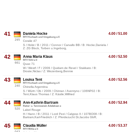
41
Daniela Hocke
4.00 / 51.00
RFV Korbach und Umgebung e.V.
295
Coralie 47
S / Holst / B / 2011 / Connor / Carvallo BB / B: Hocke,Daniela /
Z: ZG Block, Torben u.Ingeborg,
42
Anna Maria Klaus
4.00 / 52.50
RFV Vöhl e.V.
661
Quax 71
W / Westf / F / 2009 / Quidam de Revel / Stakkato / B:
Droste,Niclas / Z: Wezenberg,Bennie
43
Louisa Tent
4.00 / 52.56
RFV Korbach und Umgebung e.V.
240
Chinella Argentina
S / Württ / Db / 2009 / Chintan / Aventyno / 106NP02 / B:
Tent,Klaus Thomas / Z: Kästle,Wilfried
44
Ann-Kathrin Bartram
4.00 / 52.94
Reiter- u. Tennisverein Adelebsen e
520
Label Rouge
H / Hann / B / 2011 / Lord Pezi / Calypso II / 107BO08 / B:
Bartram,Karl-Friedrich / Z: Pferdezucht Dr.Jacobs GbR,
45
Claudia Müller
4.00 / 53.37
RFV Mihla e.V.
043