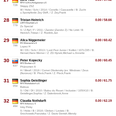
RFV f.d.Krs.Hofgeismar e.V.
726
Skippy ZSZ
W / Holst / Schi / 2014 / Conello / Cascavelle / B: Zucht
u.Sportpferde Zey GbR, / Z: Zey,Frank
28
Tristan Heinrich
0.00 / 58.66
LRFV Eiterfeld e.V.
779
Zo Special
S / Z.Rpf / F / 2011 / Zandor (Zandor Z) / No Limit / B:
Heinrich,Tristan / Z: Roelink,Jan
29
Alica Niggemeier
0.00 / 60.42
RV Altenautal e.V.
786
Lopez H
W / OS / Schi / 2013 / Lord Pezi Junior / Kolibri / 107LC65 / B:
Hensel,Hans Werner / Z: ZG Hynek,Michael u.Annette
30
Peter Kopecky
0.00 / 60.45
RFV Borken e.V.
637
Phänomen 6
H / Westf / 2016 / Cornet Obolensky (ex: Windows / Zeus
(Nurzeus) / B: Plock,Frank / Z: Plock,Frank
31
Sophia Geistlinger
0.00 / 61.75
RFV Richelsdorf e.V.
054
Baloua
S / Old / Df / 2010 / Balou du Rouet / Inclusive / 105IX10 / B:
Geistlinger,Sophia / Z: Dalenbrook,Anne
32
Claudia Nothdurft
0.00 / 62.19
RFV Arkona e. V.
494
Inky Pinky
S / Holst / B / 2016 / Dinken / Levisto / B:
Grochowski,Franziska / Z: Davis Gerrish,Wendy