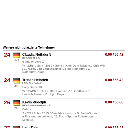
Weitere nicht platzierte Teilnehmer
24
Claudia Nothdurft
0.00 / 56.42
RFV Arkona e. V.
447
Game of Love Z
W / Z.Rpf / Schi / 2016 / Gemini (Klon Gem Twist) xx / Chilli Willi
/ 107NH87 / B: Landw.Betrieb Gerald Nothdurft, / Z:
Nothdurft,Gerald
24
Tristan Heinrich
0.00 / 56.42
LRFV Eiterfeld e.V.
398
Easy Game 10
W / KWPN / Schi / 2009 / Carthino Z / Goodtimes / B:
Heinrich,Tristan / Z: Hujan,Daya
26
Kevin Rudolph
0.00 / 56.66
RFV Bad Gandersheim e. V.
266
Colista
S / OS / Schi / 2015 / Crumble / Levisto / B: Zucht-Sport-
u.Reitzentrum Leinetal, / Z: Zucht-Sport-u.Reitzentrum
Leinetal,
27
Lara Tölle
0.00 / 57.42