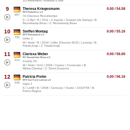
ZG Brinkmann, Andreas u.Ralf,
9
Theresa Kriegesmann
0.00 / 54.58
RFV Paderborn e.V.
487
I'm Gracious Reuvekamps
S / Z.Rpf / B / 2011 / C-Ingmar / Guidam (de Dartay) / B:
Reuvekamp,Beau / Z: Reuvekamp,Beau
10
Steffen Montag
0.00 / 55.16
RFV Richelsdorf e.V.
750
Uniko 2
W / Holst / B / 2016 / Uriko (Clooney NLD) / Lansing / B:
Friedli,Antje / Z: Friedli,Antje
11
Clarissa Weber
0.00 / 56.00
RC Nesselröder Warte e.V.
314
Cosimo 54
W / Holst / Schi / 2006 / Casino / Contender / B:
Weber,Clarissa / Z: Storm,Susanne
12
Patricia Prehn
0.00 / 56.16
RFV Gut Forst Leitmar e.V.
246
Cigra 2
S / LetW / B / 2008 / Centuryo / Guido / 103UY58 / B:
Prehn,Regina