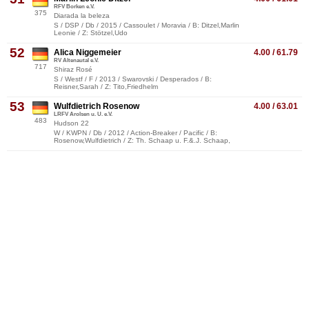
RFV Borken e.V.
375
Diarada la beleza
S / DSP / Db / 2015 / Cassoulet / Moravia / B: Ditzel,Marlin
Leonie / Z: Stötzel,Udo
52
Alica Niggemeier
4.00 / 61.79
RV Altenautal e.V.
717
Shiraz Rosé
S / Westf / F / 2013 / Swarovski / Desperados / B:
Reisner,Sarah / Z: Tito,Friedhelm
53
Wulfdietrich Rosenow
4.00 / 63.01
LRFV Arolsen u. U. e.V.
483
Hudson 22
W / KWPN / Db / 2012 / Action-Breaker / Pacific / B:
Rosenow,Wulfdietrich / Z: Th. Schaap u. F.&.J. Schaap,