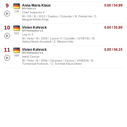
9
Anna Maria Klaus
0.00 / 54.89
RFV Vöhl e.V.
236
Chief Inspector 4
W / OS / B / 2012 / Castino / Colander / B: Friedel,Iris / Z:
Margraf-Köhler,Antje
10
Vivien Kohrock
0.00 / 55.89
RFV Richelsdorf e.V.
562
Log In 4
W / Holst / B / 2008 / Lancer II / Candillo / 107BY62 / B:
Siebel,Neele Annabell / Z: Wiesner,Udo
11
Vivien Kohrock
0.00 / 56.15
RFV Richelsdorf e.V.
496
Iwest Cascari
W / Holst / B / 2004 / Clearway / Cantus / 103BZ08 / B:
Turnierstall Kohrock, / Z: Schmidt,Klaus-Dieter