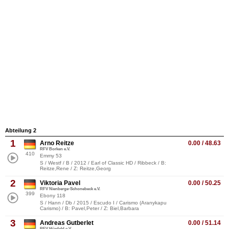
Abteilung 2
1
Arno Reitze
0.00 / 48.63
RFV Borken e.V.
410
Emmy 53
S / Westf / B / 2012 / Earl of Classic HD / Ribbeck / B:
Reitze,Rene / Z: Reitze,Georg
2
Viktoria Pavel
0.00 / 50.25
RFV Nienberge-Schonebeck e.V.
399
Ebony 118
S / Hann / Db / 2015 / Escudo I / Carismo (Aranykapu
Carismo) / B: Pavel,Peter / Z: Biel,Barbara
3
Andreas Gutberlet
0.00 / 51.14
RFV Hünfeld e.V.