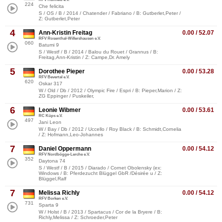
224
Che felicita
S / OS / B / 2014 / Chatender / Fabriano / B: Gutberlet,Peter /
Z: Gutberlet,Peter
4
Ann-Kristin Freitag
0.00 / 52.07
RFV Rosenthal-Willershausen e.V.
060
Batumi 9
S / Westf / B / 2014 / Balou du Rouet / Grannus / B:
Freitag,Ann-Kristin / Z: Campe,Dr. Amely
5
Dorothee Pieper
0.00 / 53.28
RFV Bevertal e.V.
620
Oskar 317
W / Old / Db / 2012 / Olympic Fire / Espri / B: Pieper,Marion / Z:
ZG Eppinger / Puskeiler,
6
Leonie Wibmer
0.00 / 53.61
RC Küps e.V.
497
Jani Leon
W / Bay / Db / 2012 / Uccello / Roy Black / B: Schmidt,Cornelia
/ Z: Hofmann,Leo-Johannes
7
Daniel Oppermann
0.00 / 54.12
RFV Nordbögge-Lerche e.V.
352
Daytona 74
S / Westf / B / 2015 / Diarado / Cornet Obolensky (ex:
Windows / B: Pferdezucht Blüggel GbR /Désirée u / Z:
Blüggel,Ralf
7
Melissa Richly
0.00 / 54.12
RFV Borken e.V.
731
Sparta 9
W / Holst / B / 2013 / Spartacus / Cor de la Bryere / B:
Richly,Melissa / Z: Schroeder,Peter