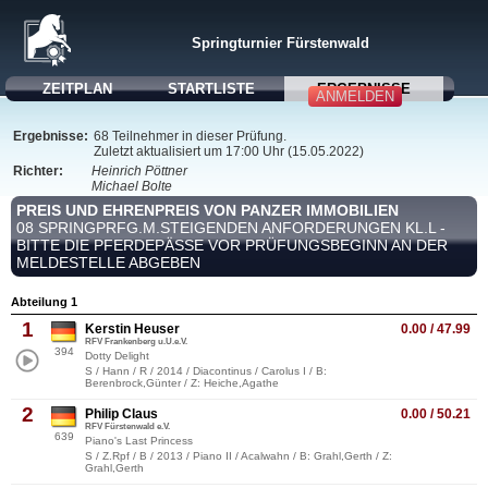
Springturnier Fürstenwald
ZEITPLAN
STARTLISTE
ERGEBNISSE
ANMELDEN
Ergebnisse:
68 Teilnehmer in dieser Prüfung.
Zuletzt aktualisiert um 17:00 Uhr (15.05.2022)
Richter:
Heinrich Pöttner
Michael Bolte
PREIS UND EHRENPREIS VON PANZER IMMOBILIEN
08 SPRINGPRFG.M.STEIGENDEN ANFORDERUNGEN KL.L -
BITTE DIE PFERDEPÄSSE VOR PRÜFUNGSBEGINN AN DER
MELDESTELLE ABGEBEN
Abteilung 1
1
Kerstin Heuser
0.00 / 47.99
RFV Frankenberg u.U.e.V.
394
Dotty Delight
S / Hann / R / 2014 / Diacontinus / Carolus I / B:
Berenbrock,Günter / Z: Heiche,Agathe
2
Philip Claus
0.00 / 50.21
RFV Fürstenwald e.V.
639
Piano's Last Princess
S / Z.Rpf / B / 2013 / Piano II / Acalwahn / B: Grahl,Gerth / Z:
Grahl,Gerth