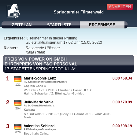
ANMELDEN
Springturnier Fürstenwald
ZEITPLAN
STARTLISTE
ERGEBNISSE
Ergebnisse:
3 Teilnehmer in dieser Prüfung.
Zuletzt aktualisiert um 17:02 Uhr (15.05.2022)
Richter:
Rosemarie Hölscher
Katja Rhein
PREIS VON POWER ON GMBH
EHRENPREIS VON F&G PERSONAL
17 STAFETTENSPRINGPRFG.KL.A*
1
Marie-Sophie Lenz
0.00 / 68.34
RG Keilsberghof Kassel Niederzwehre
121
Captain Carlo 4
W / Holst / Schi / 2013 / Christian / Cassini II / B:
Hahne,Sebastian / Z: Böning,Jan-Gottfried
2
Julie-Marie Vahle
0.00 / 70.99
RV St. Georg Diemeltal e. V.
504
Kalgara
S / BULWblt / B / 2013 / Quickly II / Garant xx / B: Vahle,Julie-
Marie
3
Valentina Schinzel
0.00 / 98.19
RFV Guxhagen-Doernhagen
076
Bodethal's Celina