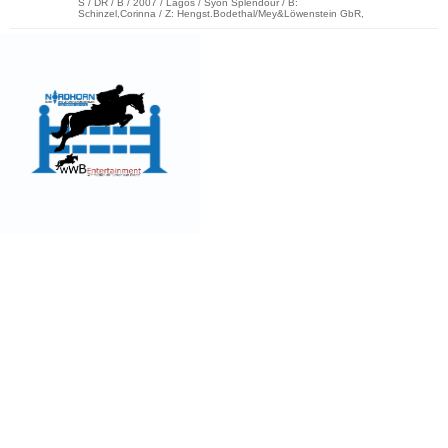
S / DR / B / 2007 / Lagos / Syon Splendour / B:
Schinzel,Corinna / Z: Hengst.Bodethal/Mey&Löwenstein GbR,