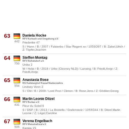
63
Daniela Hocke
RFV Korbach und Umgebung e.V.
442
Friederike 47
S / Hann / B / 2007 / Falsterbo / Star Regent xx / 105SO97 / B: Zabel,Ulrich /
Z: Töpfer,Joachim
64
Steffen Montag
RFV Richelsdorf e.V.
750
Uniko 2
W / Holst / B / 2016 / Uriko (Clooney NLD) / Lansing / B: Friedli,Antje / Z:
Friedli,Antje
65
Anastasia Rose
RG Keilsberghof Kassel Niederzwehre
554
Lindsey Vonn 2
S / Old / B / 2009 / Lord Pezi / Clinton / B: Rose,Jens / Z: Gödiker,Georg
66
Marlin Leonie Ditzel
RFV Borken e.V.
431
Fleur du Soleil 6
S / DSP / B / 2013 / La Bostello / Grafenstolz / 105XG44 / B: Ditzel,Marlin
Leonie / Z: Lägel,Caroline
67
Verena Engelbach
RFV Wetschaftstal e.V.
505
Kamira 15