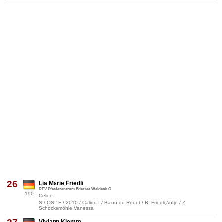
26
Lia Marie Friedli
RFV Pferdezentrum Edersee Waldeck-O
190
Celice
S / OS / F / 2010 / Calido I / Balou du Rouet / B: Friedli,Antje / Z:
Schockemöhle,Vanessa
Viviann Klemm