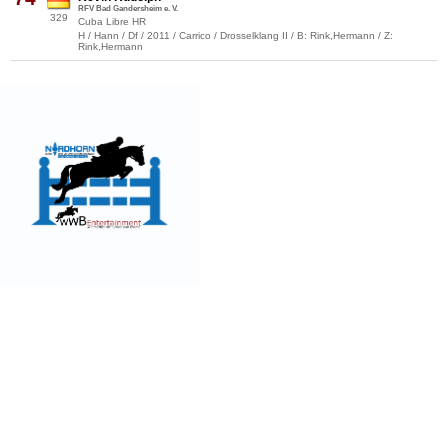
RFV Bad Gandersheim e. V.
329
Cuba Libre HR
H / Hann / Df / 2011 / Carrico / Drosselklang II / B: Rink,Hermann / Z:
Rink,Hermann