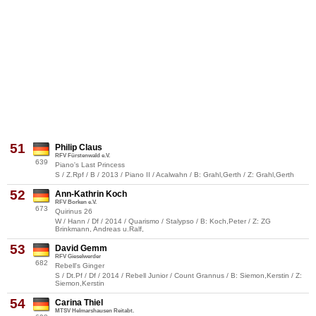
51
Philip Claus
RFV Fürstenwald e.V.
639
Piano's Last Princess
S / Z.Rpf / B / 2013 / Piano II / Acalwahn / B: Grahl,Gerth / Z: Grahl,Gerth
52
Ann-Kathrin Koch
RFV Borken e.V.
673
Quirinus 26
W / Hann / Df / 2014 / Quarismo / Stalypso / B: Koch,Peter / Z: ZG
Brinkmann, Andreas u.Ralf,
53
David Gemm
RFV Gieselwerder
682
Rebell's Ginger
S / Dt.Pf / Df / 2014 / Rebell Junior / Count Grannus / B: Siemon,Kerstin / Z:
Siemon,Kerstin
54
Carina Thiel
MTSV Helmarshausen Reitabt.