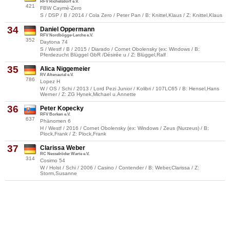
RFV Richelsdorf e.V.
421
FBW Caymè-Zero
S / DSP / B / 2014 / Cola Zero / Peter Pan / B: Knittel,Klaus / Z: Knittel,Klaus
34
Daniel Oppermann
RFV Nordbögge-Lerche e.V.
352
Daytona 74
S / Westf / B / 2015 / Diarado / Cornet Obolensky (ex: Windows / B:
Pferdezucht Blüggel GbR /Désirée u / Z: Blüggel,Ralf
35
Alica Niggemeier
RV Altenautal e.V.
786
Lopez H
W / OS / Schi / 2013 / Lord Pezi Junior / Kolibri / 107LC65 / B: Hensel,Hans
Werner / Z: ZG Hynek,Michael u.Annette
36
Peter Kopecky
RFV Borken e.V.
637
Phänomen 6
H / Westf / 2016 / Cornet Obolensky (ex: Windows / Zeus (Nurzeus) / B:
Plock,Frank / Z: Plock,Frank
37
Clarissa Weber
RC Nesselröder Warte e.V.
314
Cosimo 54
W / Holst / Schi / 2006 / Casino / Contender / B: Weber,Clarissa / Z:
Storm,Susanne