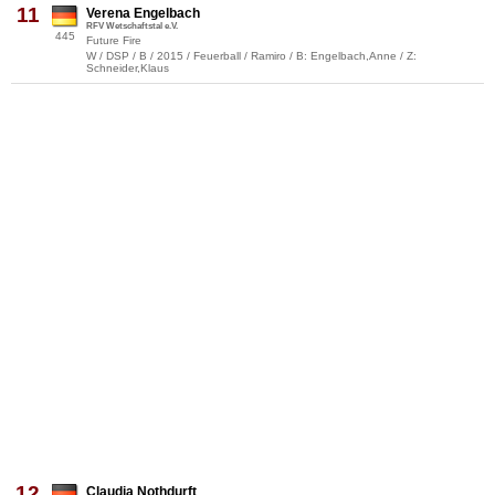
11
Verena Engelbach
RFV Wetschaftstal e.V.
445
Future Fire
W / DSP / B / 2015 / Feuerball / Ramiro / B: Engelbach,Anne / Z:
Schneider,Klaus
12
Claudia Nothdurft