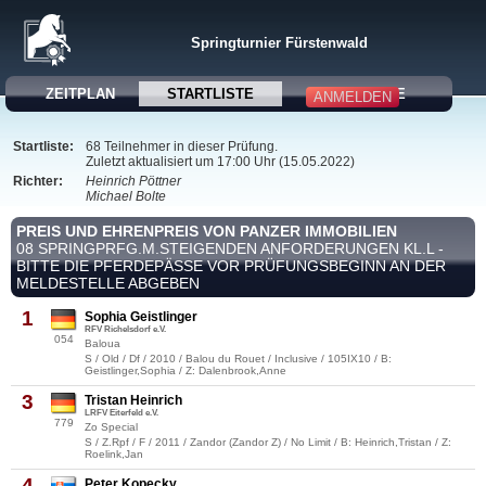
Springturnier Fürstenwald
ZEITPLAN
STARTLISTE
ERGEBNISSE
ANMELDEN
Startliste:
68 Teilnehmer in dieser Prüfung.
Zuletzt aktualisiert um 17:00 Uhr (15.05.2022)
Richter:
Heinrich Pöttner
Michael Bolte
PREIS UND EHRENPREIS VON PANZER IMMOBILIEN
08 SPRINGPRFG.M.STEIGENDEN ANFORDERUNGEN KL.L -
BITTE DIE PFERDEPÄSSE VOR PRÜFUNGSBEGINN AN DER
MELDESTELLE ABGEBEN
1
Sophia Geistlinger
RFV Richelsdorf e.V.
054
Baloua
S / Old / Df / 2010 / Balou du Rouet / Inclusive / 105IX10 / B:
Geistlinger,Sophia / Z: Dalenbrook,Anne
3
Tristan Heinrich
LRFV Eiterfeld e.V.
779
Zo Special
S / Z.Rpf / F / 2011 / Zandor (Zandor Z) / No Limit / B: Heinrich,Tristan / Z:
Roelink,Jan
4
Peter Kopecky