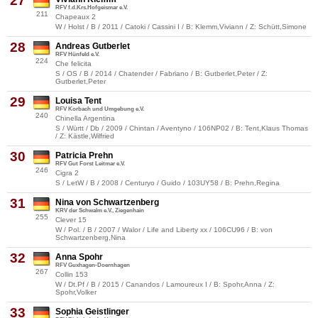
27
RFV f.d.Krs.Hofgeismar e.V.
211
Chapeaux 2
W / Holst / B / 2011 / Catoki / Cassini I / B: Klemm,Viviann / Z: Schütt,Simone
28
Andreas Gutberlet
RFV Hünfeld e.V.
224
Che felicita
S / OS / B / 2014 / Chatender / Fabriano / B: Gutberlet,Peter / Z:
Gutberlet,Peter
29
Louisa Tent
RFV Korbach und Umgebung e.V.
240
Chinella Argentina
S / Württ / Db / 2009 / Chintan / Aventyno / 106NP02 / B: Tent,Klaus Thomas
/ Z: Kästle,Wilfried
30
Patricia Prehn
RFV Gut Forst Leitmar e.V.
246
Cigra 2
S / LetW / B / 2008 / Centuryo / Guido / 103UY58 / B: Prehn,Regina
31
Nina von Schwartzenberg
KRV der Schwalm e.V., Ziegenhain
255
Clever 15
W / Pol. / B / 2007 / Walor / Life and Liberty xx / 106CU96 / B: von
Schwartzenberg,Nina
32
Anna Spohr
RFV Guxhagen-Doernhagen
267
Collin 153
W / Dt.Pf / B / 2015 / Canandos / Lamoureux I / B: Spohr,Anna / Z:
Spohr,Volker
33
Sophia Geistlinger