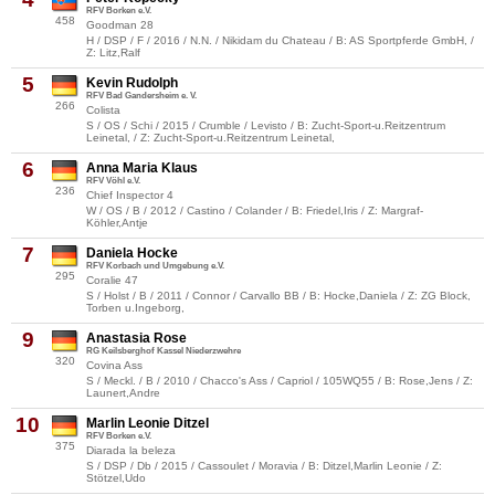
RFV Borken e.V.
458
Goodman 28
H / DSP / F / 2016 / N.N. / Nikidam du Chateau / B: AS Sportpferde GmbH, /
Z: Litz,Ralf
5
Kevin Rudolph
RFV Bad Gandersheim e. V.
266
Colista
S / OS / Schi / 2015 / Crumble / Levisto / B: Zucht-Sport-u.Reitzentrum
Leinetal, / Z: Zucht-Sport-u.Reitzentrum Leinetal,
6
Anna Maria Klaus
RFV Vöhl e.V.
236
Chief Inspector 4
W / OS / B / 2012 / Castino / Colander / B: Friedel,Iris / Z: Margraf-
Köhler,Antje
7
Daniela Hocke
RFV Korbach und Umgebung e.V.
295
Coralie 47
S / Holst / B / 2011 / Connor / Carvallo BB / B: Hocke,Daniela / Z: ZG Block,
Torben u.Ingeborg,
9
Anastasia Rose
RG Keilsberghof Kassel Niederzwehre
320
Covina Ass
S / Meckl. / B / 2010 / Chacco's Ass / Capriol / 105WQ55 / B: Rose,Jens / Z:
Launert,Andre
10
Marlin Leonie Ditzel
RFV Borken e.V.
375
Diarada la beleza
S / DSP / Db / 2015 / Cassoulet / Moravia / B: Ditzel,Marlin Leonie / Z:
Stötzel,Udo