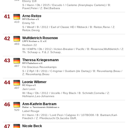
Ebony 118
S / Hann / Db / 2015 / Escudo I / Carismo (Aranykapu Carismo) / B:
Pavel,Peter / Z: Biel,Barbara
41
Arno Reitze
RFV Borken e.V.
410
Emmy 53
S / Westf / B / 2012 / Earl of Classic HD / Ribbeck / B: Reitze,Rene / Z:
Reitze,Georg
42
Wulfdietrich Rosenow
LRFV Arolsen u. U. e.V.
483
Hudson 22
W / KWPN / Db / 2012 / Action-Breaker / Pacific / B: Rosenow,Wulfdietrich / Z:
Th. Schaap u. F.&.J. Schaap,
43
Theresa Kriegesmann
RFV Paderborn e.V.
487
I'm Gracious Reuvekamps
S / Z.Rpf / B / 2011 / C-Ingmar / Guidam (de Dartay) / B: Reuvekamp,Beau /
Z: Reuvekamp,Beau
44
Leonie Wibmer
RC Küps e.V.
497
Jani Leon
W / Bay / Db / 2012 / Uccello / Roy Black / B: Schmidt,Cornelia / Z:
Hofmann,Leo-Johannes
46
Ann-Kathrin Bartram
Reiter- u. Tennisverein Adelebsen e
520
Label Rouge
H / Hann / B / 2011 / Lord Pezi / Calypso II / 107BO08 / B: Bartram,Karl-
Friedrich / Z: Pferdezucht Dr.Jacobs GbR,
47
Nicole Beck