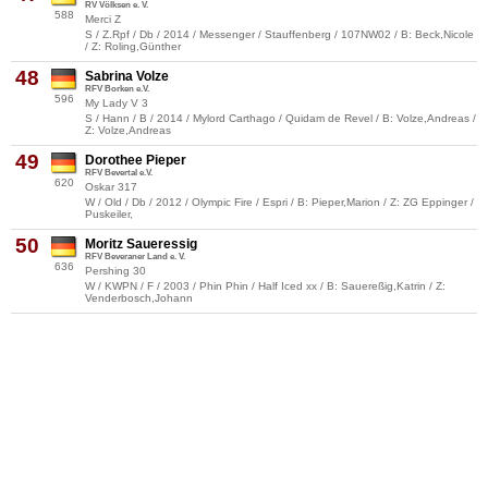
RV Völksen e. V.
588
Merci Z
S / Z.Rpf / Db / 2014 / Messenger / Stauffenberg / 107NW02 / B: Beck,Nicole
/ Z: Roling,Günther
48
Sabrina Volze
RFV Borken e.V.
596
My Lady V 3
S / Hann / B / 2014 / Mylord Carthago / Quidam de Revel / B: Volze,Andreas /
Z: Volze,Andreas
49
Dorothee Pieper
RFV Bevertal e.V.
620
Oskar 317
W / Old / Db / 2012 / Olympic Fire / Espri / B: Pieper,Marion / Z: ZG Eppinger /
Puskeiler,
50
Moritz Saueressig
RFV Beveraner Land e. V.
636
Pershing 30
W / KWPN / F / 2003 / Phin Phin / Half Iced xx / B: Sauereßig,Katrin / Z:
Venderbosch,Johann