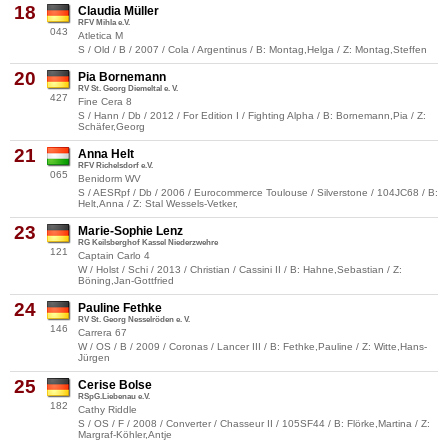
18
Claudia Müller
RFV Mihla e.V.
043
Atletica M
S / Old / B / 2007 / Cola / Argentinus / B: Montag,Helga / Z: Montag,Steffen
20
Pia Bornemann
RV St. Georg Diemeltal e. V.
427
Fine Cera 8
S / Hann / Db / 2012 / For Edition I / Fighting Alpha / B: Bornemann,Pia / Z:
Schäfer,Georg
21
Anna Helt
RFV Richelsdorf e.V.
065
Benidorm WV
S / AESRpf / Db / 2006 / Eurocommerce Toulouse / Silverstone / 104JC68 / B:
Helt,Anna / Z: Stal Wessels-Vetker,
23
Marie-Sophie Lenz
RG Keilsberghof Kassel Niederzwehre
121
Captain Carlo 4
W / Holst / Schi / 2013 / Christian / Cassini II / B: Hahne,Sebastian / Z:
Böning,Jan-Gottfried
24
Pauline Fethke
RV St. Georg Nesselröden e. V.
146
Carrera 67
W / OS / B / 2009 / Coronas / Lancer III / B: Fethke,Pauline / Z: Witte,Hans-
Jürgen
25
Cerise Bolse
RSpG.Liebenau e.V.
182
Cathy Riddle
S / OS / F / 2008 / Converter / Chasseur II / 105SF44 / B: Flörke,Martina / Z:
Margraf-Köhler,Antje