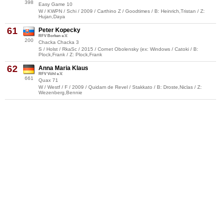
398
Easy Game 10
W / KWPN / Schi / 2009 / Carthino Z / Goodtimes / B: Heinrich,Tristan / Z:
Hujan,Daya
61
Peter Kopecky
RFV Borken e.V.
200
Chacka Chacka 3
S / Holst / RkaSc / 2015 / Cornet Obolensky (ex: Windows / Catoki / B:
Plock,Frank / Z: Plock,Frank
62
Anna Maria Klaus
RFV Vöhl e.V.
661
Quax 71
W / Westf / F / 2009 / Quidam de Revel / Stakkato / B: Droste,Niclas / Z:
Wezenberg,Bennie