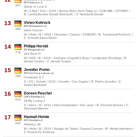
RFV Arkona e. V.
447
Game of Love Z
W / Z.Rpf / Schi / 2016 / Gemini (Klon Gem Twist) xx / Chilli Willi / 107NH87 /
B: Landw.Betrieb Gerald Nothdurft, / Z: Nothdurft,Gerald
13
Vivien Kohrock
RFV Richelsdorf e.V.
496
Iwest Cascari
W / Holst / B / 2004 / Clearway / Cantus / 103BZ08 / B: Turnierstall Kohrock, /
Z: Schmidt,Klaus-Dieter
14
Philipp Herold
RV Wingerode e.V.
776
Zed Rock H
W / DSP / B / 2015 / Zacharov (Capello's Boy) / Landjonker (Fruhling) / B:
Herold,Torsten / Z: Herold,Torsten
15
Jennifer Prehn
RFV Gut Forst Leitmar e.V.
280
Comtesse S 2
S / OS / Schwb / 2010 / Conello / Con Capitol / B: Prehn,Jennifer / Z:
Seibel,Burkhard
16
Doreen Peschel
LRFV Eiterfeld e.V.
015
All My Loving 2
S / Hann / B / 2011 / Asti's Amsterdam / Don Juan / B: Peschel,Doreen / Z:
Strohsahl,Werner
17
Hannah Heinle
RFV Hünfeld e.V.
042
Athletico 46
W / Holst / B / 2016 / Adagio de Talma / Equest Carnute / B: Heinle,Hermann /
Z: Kosicki,Dr. Andreas