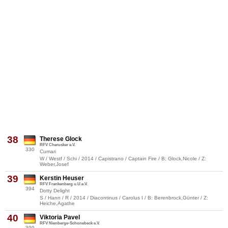
38
Therese Glock
RFV Cherusker e.V.
330
Cumari
W / Westf / Schi / 2014 / Capistrano / Captain Fire / B: Glock,Nicole / Z:
Weber,Josef
39
Kerstin Heuser
RFV Frankenberg u.U.e.V.
394
Dotty Delight
S / Hann / R / 2014 / Diacontinus / Carolus I / B: Berenbrock,Günter / Z:
Heiche,Agathe
40
Viktoria Pavel
RFV Nienberge-Schonebeck e.V.
399