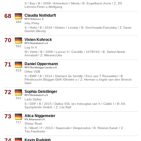
S / Bay / B / 2009 / Arrivederci / Morris / B: Engelbach,Anne / Z: ZG
Lehnert,Peter u.Wolfgang
68
Claudia Nothdurft
RFV Arkona e. V.
494
Inky Pinky
S / Holst / B / 2016 / Dinken / Levisto / B: Grochowski,Franziska / Z: Davis
Gerrish,Wendy
70
Vivien Kohrock
RFV Richelsdorf e.V.
562
Log In 4
W / Holst / B / 2008 / Lancer II / Candillo / 107BY62 / B: Siebel,Neele
Annabell / Z: Wiesner,Udo
71
Daniel Oppermann
RFV Nordbögge-Lerche e.V.
619
Orfee VDB
S / BWP / B / 2014 / Diamant de Semilly / Erco van T Roosakker / B:
Pferdezucht Blüggel GbR /Désirée u / Z: Herman u.Ingrid van den Broeck-
Dael
72
Sophia Geistlinger
RFV Richelsdorf e.V.
522
Lady Dallas
S / DSP / B / 2015 / Dallas VDL (ex Indouglas van h / Calido I / B: AS
Sportpferde GmbH, / Z: Litz,Ralf
73
Alica Niggemeier
RV Altenautal e.V.
717
Shiraz Rosé
S / Westf / F / 2013 / Swarovski / Desperados / B: Reisner,Sarah / Z:
Tito,Friedhelm
74
Kevin Rudolph