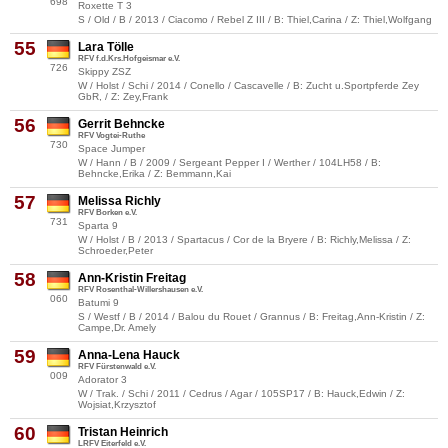
698
Roxette T 3
S / Old / B / 2013 / Ciacomo / Rebel Z III / B: Thiel,Carina / Z: Thiel,Wolfgang
55
Lara Tölle
RFV f.d.Krs.Hofgeismar e.V.
726
Skippy ZSZ
W / Holst / Schi / 2014 / Conello / Cascavelle / B: Zucht u.Sportpferde Zey
GbR, / Z: Zey,Frank
56
Gerrit Behncke
RFV Vogtei-Ruthe
730
Space Jumper
W / Hann / B / 2009 / Sergeant Pepper I / Werther / 104LH58 / B:
Behncke,Erika / Z: Bemmann,Kai
57
Melissa Richly
RFV Borken e.V.
731
Sparta 9
W / Holst / B / 2013 / Spartacus / Cor de la Bryere / B: Richly,Melissa / Z:
Schroeder,Peter
58
Ann-Kristin Freitag
RFV Rosenthal-Willershausen e.V.
060
Batumi 9
S / Westf / B / 2014 / Balou du Rouet / Grannus / B: Freitag,Ann-Kristin / Z:
Campe,Dr. Amely
59
Anna-Lena Hauck
RFV Fürstenwald e.V.
009
Adorator 3
W / Trak. / Schi / 2011 / Cedrus / Agar / 105SP17 / B: Hauck,Edwin / Z:
Wojsiat,Krzysztof
60
Tristan Heinrich
LRFV Eiterfeld e.V.