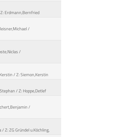
 / Z: Erdmann,Bernfried
Meisner,Michael /
ste,Niclas /
,Kerstin / Z: Siemon,Kerstin
,Stephan / Z: Hoppe,Detlef
orchert,Benjamin /
a / Z: ZG Gründel u.Köchling,