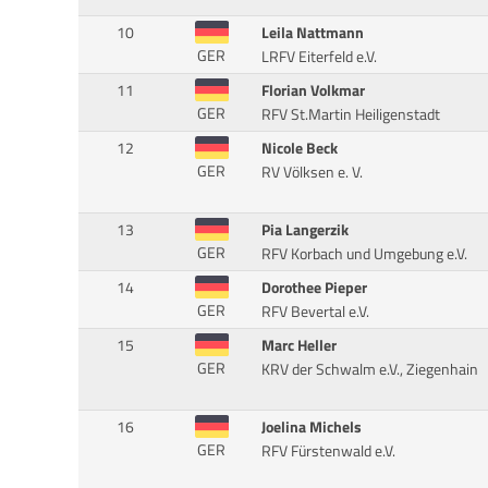
10
Leila Nattmann
GER
LRFV Eiterfeld e.V.
11
Florian Volkmar
GER
RFV St.Martin Heiligenstadt
12
Nicole Beck
GER
RV Völksen e. V.
13
Pia Langerzik
GER
RFV Korbach und Umgebung e.V.
14
Dorothee Pieper
GER
RFV Bevertal e.V.
15
Marc Heller
GER
KRV der Schwalm e.V., Ziegenhain
16
Joelina Michels
GER
RFV Fürstenwald e.V.