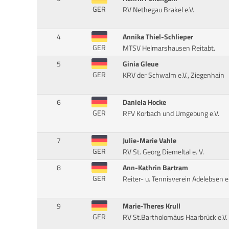
GER
RV Nethegau Brakel e.V.
4
Annika Thiel-Schlieper
GER
MTSV Helmarshausen Reitabt.
5
Ginia Gleue
GER
KRV der Schwalm e.V., Ziegenhain
6
Daniela Hocke
GER
RFV Korbach und Umgebung e.V.
7
Julie-Marie Vahle
GER
RV St. Georg Diemeltal e. V.
8
Ann-Kathrin Bartram
GER
Reiter- u. Tennisverein Adelebsen e
9
Marie-Theres Krull
GER
RV St.Bartholomäus Haarbrück e.V.