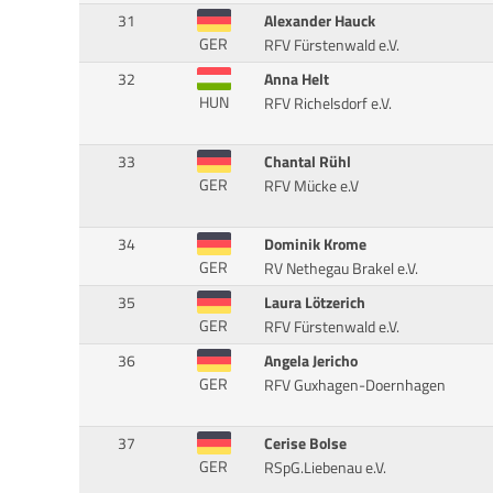
31
Alexander Hauck
GER
RFV Fürstenwald e.V.
32
Anna Helt
HUN
RFV Richelsdorf e.V.
33
Chantal Rühl
GER
RFV Mücke e.V
34
Dominik Krome
GER
RV Nethegau Brakel e.V.
35
Laura Lötzerich
GER
RFV Fürstenwald e.V.
36
Angela Jericho
GER
RFV Guxhagen-Doernhagen
37
Cerise Bolse
GER
RSpG.Liebenau e.V.