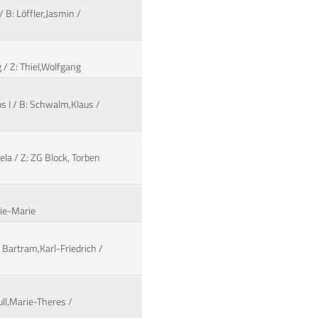
 B: Löffler,Jasmin /
g / Z: Thiel,Wolfgang
os I / B: Schwalm,Klaus /
ela / Z: ZG Block, Torben
lie-Marie
 Bartram,Karl-Friedrich /
ull,Marie-Theres /