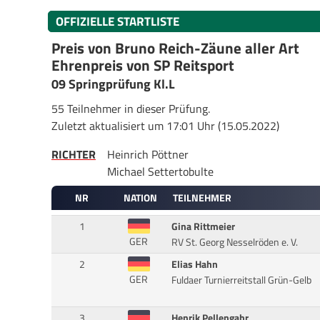
OFFIZIELLE STARTLISTE
Preis von Bruno Reich-Zäune aller Art
Ehrenpreis von SP Reitsport
09 Springprüfung Kl.L
55 Teilnehmer in dieser Prüfung.
Zuletzt aktualisiert um 17:01 Uhr (15.05.2022)
RICHTER
Heinrich Pöttner
Michael Settertobulte
NR
NATION
TEILNEHMER
1
Gina Rittmeier
GER
RV St. Georg Nesselröden e. V.
2
Elias Hahn
GER
Fuldaer Turnierreitstall Grün-Gelb
3
Henrik Pellengahr