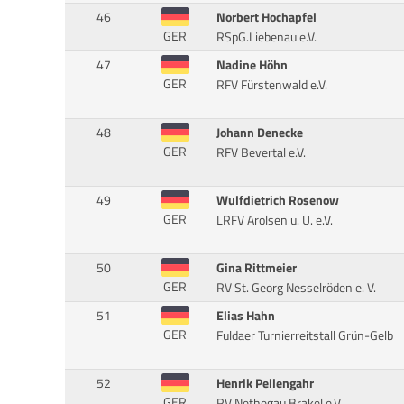
46
Norbert Hochapfel
GER
RSpG.Liebenau e.V.
47
Nadine Höhn
GER
RFV Fürstenwald e.V.
48
Johann Denecke
GER
RFV Bevertal e.V.
49
Wulfdietrich Rosenow
GER
LRFV Arolsen u. U. e.V.
50
Gina Rittmeier
GER
RV St. Georg Nesselröden e. V.
51
Elias Hahn
GER
Fuldaer Turnierreitstall Grün-Gelb
52
Henrik Pellengahr
GER
RV Nethegau Brakel e.V.