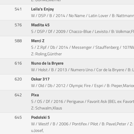
541
Leila's Enjoy
W / DSP / B / 2014 / No Name / Latin Lover / B: Nattmann,T
576
Madita 45
S / DSP / Df / 2009 / Chacco-Blue / Levisto / B: Volkmar,Fl
588
Merci Z
S / Z.Rpf / Db / 2014 / Messenger / Stauffenberg / 107NW
Z: Roling,Günther
616
Nuno de la Bryere
W / Holst / B / 2013 / Numero Uno / Cor de la Bryere / B: L
620
Oskar 317
W / Old / Db / 2012 / Olympic Fire / Espri / B: Pieper,Mario
642
Pixa
S / OS / Df / 2016 / Perigueux / Favorit Ask (BEL ex: Favorti
Z: Schwalm,Klaus
645
Podolski 5
W / Westf / B / 2006 / Pontifex / Pilot / B: Pavel,Peter / Z
u.Josef,