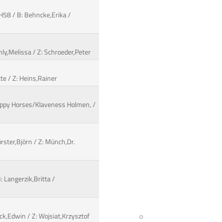
H58 / B: Behncke,Erika /
chly,Melissa / Z: Schroeder,Peter
te / Z: Heins,Rainer
 Happy Horses/Klaveness Holmen, /
örster,Björn / Z: Münch,Dr.
 Langerzik,Britta /
ck,Edwin / Z: Wojsiat,Krzysztof