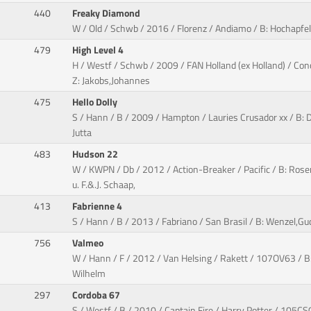
440
Freaky Diamond
W / Old / Schwb / 2016 / Florenz / Andiamo / B: Hochapfel
479
High Level 4
H / Westf / Schwb / 2009 / FAN Holland (ex Holland) / Con
Z: Jakobs,Johannes
475
Hello Dolly
S / Hann / B / 2009 / Hampton / Lauries Crusador xx / B: D
Jutta
483
Hudson 22
W / KWPN / Db / 2012 / Action-Breaker / Pacific / B: Rose
u. F.&.J. Schaap,
413
Fabrienne 4
S / Hann / B / 2013 / Fabriano / San Brasil / B: Wenzel,G
756
Valmeo
W / Hann / F / 2012 / Van Helsing / Rakett / 107OV63 / B:
Wilhelm
297
Cordoba 67
S / Westf / B / 2010 / Captain Fire / Harry Potter / 105CS