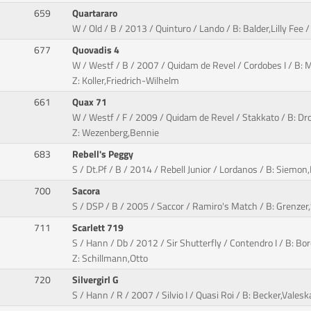
659
Quartararo
W / Old / B / 2013 / Quinturo / Lando / B: Balder,Lilly Fee
677
Quovadis 4
W / Westf / B / 2007 / Quidam de Revel / Cordobes I / B: 
Z: Koller,Friedrich-Wilhelm
661
Quax 71
W / Westf / F / 2009 / Quidam de Revel / Stakkato / B: Dro
Z: Wezenberg,Bennie
683
Rebell's Peggy
S / Dt.Pf / B / 2014 / Rebell Junior / Lordanos / B: Siemon
700
Sacora
S / DSP / B / 2005 / Saccor / Ramiro's Match / B: Grenzer
711
Scarlett 719
S / Hann / Db / 2012 / Sir Shutterfly / Contendro I / B: B
Z: Schillmann,Otto
720
Silvergirl G
S / Hann / R / 2007 / Silvio I / Quasi Roi / B: Becker,Valesk