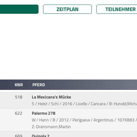
ZEITPLAN
TEILNEHMER
KNR
PFERD
518
La Mexicana's Mücke
S / Holst / Schi / 2016 / Livello / Cancara / B: Hunold,Mic
622
Palermo 278
W / Hann / B / 2012 / Perigueux / Argentinus / 107KB83 /
Z: Dransmann,Martin
669
Quinola 2