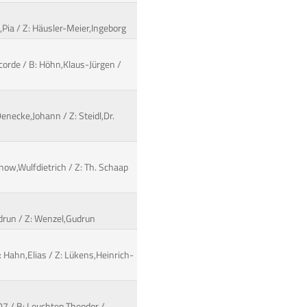
,Pia / Z: Häusler-Meier,Ingeborg
corde / B: Höhn,Klaus-Jürgen /
enecke,Johann / Z: Steidl,Dr.
now,Wulfdietrich / Z: Th. Schaap
udrun / Z: Wenzel,Gudrun
 Hahn,Elias / Z: Lükens,Heinrich-
07 / B: Leuchten,Theodor /