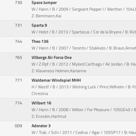
730
Space Jumper
W / Hann / B / 2009 / Sergeant Pepper I / Werther / 104L
Z: Bemmann,Kai
731
Sparta 9
W / Holst / B / 2013 / Spartacus / Cor de la Bryere / B: Ri
744
Theo 136
W / Hann / B / 2007 / Toronto / Stakkato / B: Braun,Annet
765
Vilbergs Air Force One
W / Z.Rpf / B / 2012 / Mylord Carthago / Air Jordan / B:
Z: Klaveness Holmen,Karianne
771
Waldemar Windspiel MHH
H / Westf / B / 2013 / Wishing Luck / Prinz Wilhelm / B: F
Christina
774
Wilbert 16
W / Hann / B / 2008 / Wilton / For Pleasure / 105GE40 / B:
Z: Ensslen,Hartmut
009
Adorator 3
W / Trak. / Schi / 2011 / Cedrus / Agar / 105SP17 / B: Hau