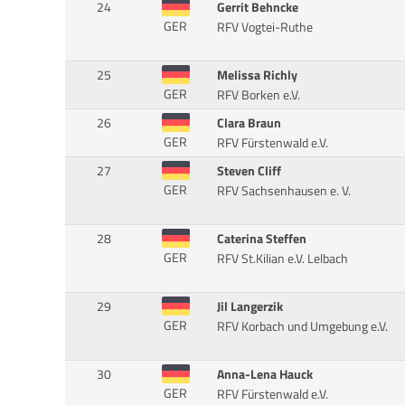
24
Gerrit Behncke
GER
RFV Vogtei-Ruthe
25
Melissa Richly
GER
RFV Borken e.V.
26
Clara Braun
GER
RFV Fürstenwald e.V.
27
Steven Cliff
GER
RFV Sachsenhausen e. V.
28
Caterina Steffen
GER
RFV St.Kilian e.V. Lelbach
29
Jil Langerzik
GER
RFV Korbach und Umgebung e.V.
30
Anna-Lena Hauck
GER
RFV Fürstenwald e.V.