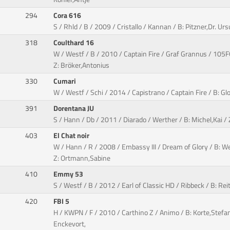
294
Cora 616
S / Rhld / B / 2009 / Cristallo / Kannan / B: Pitzner,Dr. Ur
318
Coulthard 16
W / Westf / B / 2010 / Captain Fire / Graf Grannus / 105
Z: Bröker,Antonius
330
Cumari
W / Westf / Schi / 2014 / Capistrano / Captain Fire / B: Glo
391
Dorentana JU
S / Hann / Db / 2011 / Diarado / Werther / B: Michel,Kai /
403
El Chat noir
W / Hann / R / 2008 / Embassy III / Dream of Glory / B: 
Z: Ortmann,Sabine
410
Emmy 53
S / Westf / B / 2012 / Earl of Classic HD / Ribbeck / B: Re
420
FBI 5
H / KWPN / F / 2010 / Carthino Z / Animo / B: Korte,Stefa
Enckevort,