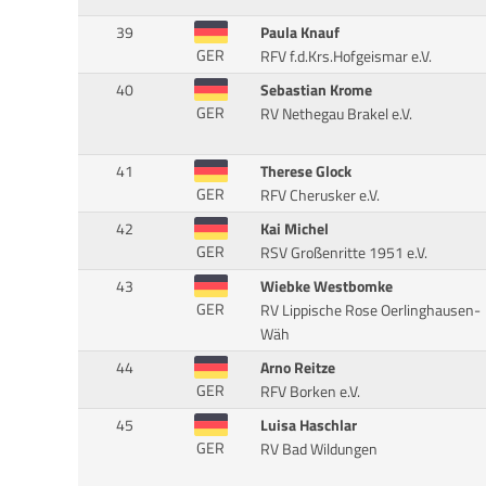
39
Paula Knauf
GER
RFV f.d.Krs.Hofgeismar e.V.
40
Sebastian Krome
GER
RV Nethegau Brakel e.V.
41
Therese Glock
GER
RFV Cherusker e.V.
42
Kai Michel
GER
RSV Großenritte 1951 e.V.
43
Wiebke Westbomke
GER
RV Lippische Rose Oerlinghausen-
Wäh
44
Arno Reitze
GER
RFV Borken e.V.
45
Luisa Haschlar
GER
RV Bad Wildungen