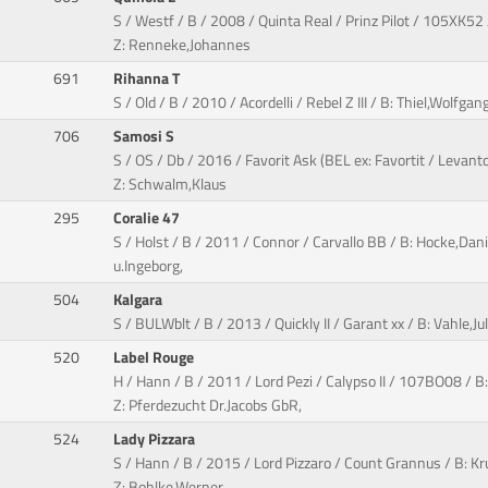
S / Westf / B / 2008 / Quinta Real / Prinz Pilot / 105XK52 /
Z: Renneke,Johannes
691
Rihanna T
S / Old / B / 2010 / Acordelli / Rebel Z III / B: Thiel,Wolfgan
706
Samosi S
S / OS / Db / 2016 / Favorit Ask (BEL ex: Favortit / Levant
Z: Schwalm,Klaus
295
Coralie 47
S / Holst / B / 2011 / Connor / Carvallo BB / B: Hocke,Dani
u.Ingeborg,
504
Kalgara
S / BULWblt / B / 2013 / Quickly II / Garant xx / B: Vahle,Ju
520
Label Rouge
H / Hann / B / 2011 / Lord Pezi / Calypso II / 107BO08 / B:
Z: Pferdezucht Dr.Jacobs GbR,
524
Lady Pizzara
S / Hann / B / 2015 / Lord Pizzaro / Count Grannus / B: Kr
Z: Bohlke,Werner