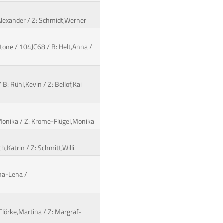
Alexander / Z: Schmidt,Werner
tone / 104JC68 / B: Helt,Anna /
B: Rühl,Kevin / Z: Bellof,Kai
l,Monika / Z: Krome-Flügel,Monika
h,Katrin / Z: Schmitt,Willi
nna-Lena /
 Flörke,Martina / Z: Margraf-