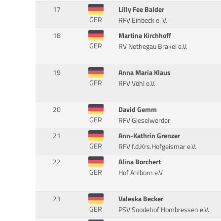
17
Lilly Fee Balder
GER
RFV Einbeck e. V.
18
Martina Kirchhoff
GER
RV Nethegau Brakel e.V.
19
Anna Maria Klaus
GER
RFV Vöhl e.V.
20
David Gemm
GER
RFV Gieselwerder
21
Ann-Kathrin Grenzer
GER
RFV f.d.Krs.Hofgeismar e.V.
22
Alina Borchert
GER
Hof Ahlborn e.V.
23
Valeska Becker
GER
PSV Soodehof Hombressen e.V.