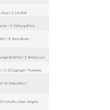
anja / Z: Litz,Ralf
orian / Z: Stiftung BHLG,
02 / B: Beck,Nicole /
angerzik,Britta / Z: Becker,Lara
n / Z: ZG Eppinger / Puskeiler,
t / B: Heller,Marc /
: ZG Schulte-Urban, Brigitte