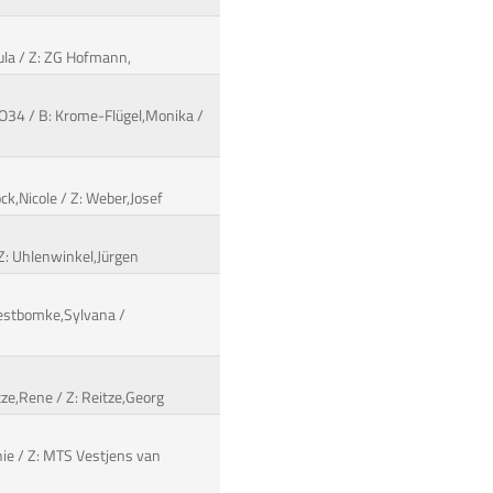
sula / Z: ZG Hofmann,
FO34 / B: Krome-Flügel,Monika /
ck,Nicole / Z: Weber,Josef
 Z: Uhlenwinkel,Jürgen
Westbomke,Sylvana /
itze,Rene / Z: Reitze,Georg
nie / Z: MTS Vestjens van