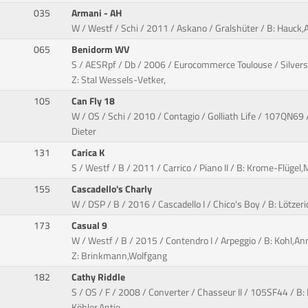
035
Armani - AH
W / Westf / Schi / 2011 / Askano / Gralshüter / B: Hauck,
065
Benidorm WV
S / AESRpf / Db / 2006 / Eurocommerce Toulouse / Silvers
Z: Stal Wessels-Vetker,
105
Can Fly 18
W / OS / Schi / 2010 / Contagio / Golliath Life / 107QN69 / 
Dieter
131
Carica K
S / Westf / B / 2011 / Carrico / Piano II / B: Krome-Flüge
155
Cascadello's Charly
W / DSP / B / 2016 / Cascadello I / Chico's Boy / B: Lötzeric
173
Casual 9
W / Westf / B / 2015 / Contendro I / Arpeggio / B: Kohl,A
Z: Brinkmann,Wolfgang
182
Cathy Riddle
S / OS / F / 2008 / Converter / Chasseur II / 105SF44 / B:
Köhler,Antje