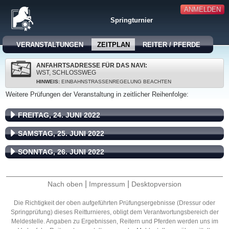
ANMELDEN
Springturnier
VERANSTALTUNGEN
ZEITPLAN
REITER / PFERDE
ANFAHRTSADRESSE FÜR DAS NAVI:
WST, SCHLOSSWEG
HINWEIS:
EINBAHNSTRASSENREGELUNG BEACHTEN
Weitere Prüfungen der Veranstaltung in zeitlicher Reihenfolge:
FREITAG, 24. JUNI 2022
SAMSTAG, 25. JUNI 2022
SONNTAG, 26. JUNI 2022
|
|
Nach oben
Impressum
Desktopversion
Die Richtigkeit der oben aufgeführten Prüfungsergebnisse (Dressur oder
Springprüfung) dieses Reitturnieres, obligt dem Verantwortungsbereich der
Meldestelle. Angaben zu Ergebnissen, Reitern und Pferden werden uns im