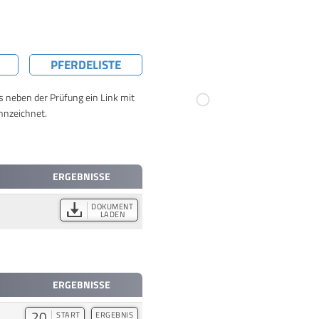
PFERDELISTE
ts neben der Prüfung ein Link mit
nnzeichnet.
ERGEBNISSE
DOKUMENT
LADEN
ERGEBNISSE
20
START
ERGEBNIS