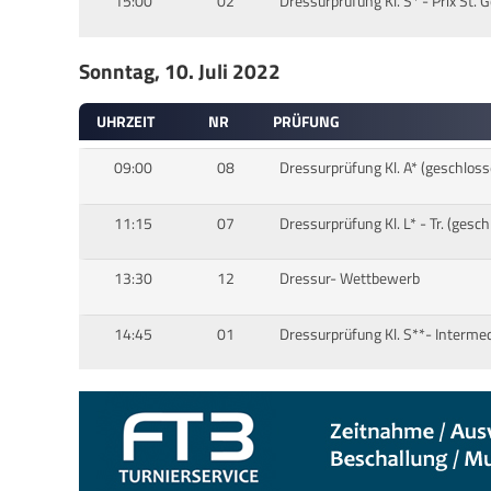
15:00
02
Dressurprüfung Kl. S* - Prix St. 
Sonntag, 10. Juli 2022
UHRZEIT
NR
PRÜFUNG
09:00
08
Dressurprüfung Kl. A* (geschloss
11:15
07
Dressurprüfung Kl. L* - Tr. (gesc
13:30
12
Dressur- Wettbewerb
14:45
01
Dressurprüfung Kl. S**- Intermedi