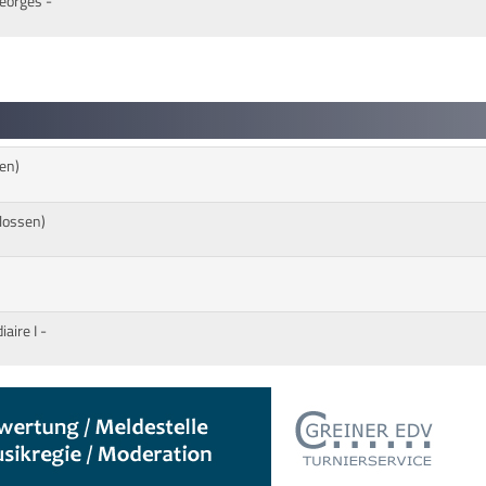
Georges -
en)
hlossen)
aire I -