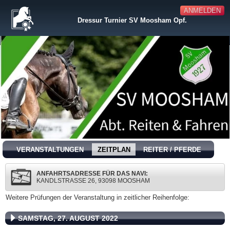
ANMELDEN
Dressur Turnier SV Moosham Opf.
VERANSTALTUNGEN
ZEITPLAN
REITER / PFERDE
ANFAHRTSADRESSE FÜR DAS NAVI:
KANDLSTRASSE 26, 93098 MOOSHAM
Weitere Prüfungen der Veranstaltung in zeitlicher Reihenfolge:
SAMSTAG, 27. AUGUST 2022