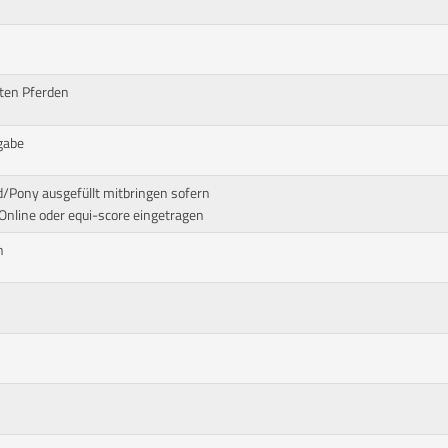
ten Pferden
gabe
d/Pony ausgefüllt mitbringen sofern
nline oder equi-score eingetragen
n