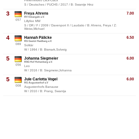
Freienfeldes Click-Clack
S / Deutsches / FUCHS / 2017 / B: Swantje Hinz
3
Freya Ahrens
7.00
RV Ostangeln e.V.
057
Lillyfee MW
S / DR / F / 2009 / Davenport II / Laudatio / B: Ahrens, Freya / Z:
Weiss,Michael
4
Hannah Pälicke
6.50
RG Gestüt Heidberg e.V.
089
Solitär
W / 1994 / B: Bismark,Solveig
5
Johanna Siegmeier
6.00
RSG Hof Hohenberg e.V.
056
Leo
W / 2016 / B: Siegmeier,Johanna
5
Jule Carlotta Vogel
6.00
RG Augustenhof e.V
008
Augustenhofs Banause
W / 2010 / B: Prang, Swantja