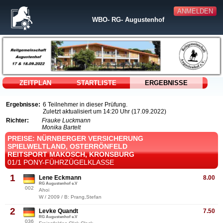
ANMELDEN
WBO- RG- Augustenhof
ZEITPLAN
STARTLISTE
ERGEBNISSE
Ergebnisse:
6 Teilnehmer in dieser Prüfung.
Zuletzt aktualisiert um 14:20 Uhr (17.09.2022)
Richter:
Frauke Luckmann
Monika Bartelt
PREISE: NÜRNBERGER VERSICHERUNG
SPIELWELTLAND, OSTERRÖNFELD
REITSPORT MAKOSCH, KRONSBURG
01/1 PONY-FÜHRZÜGELKLASSE
1
Lene Eckmann
8.00
RG Augustenhof e.V
002
Ahoi
W / 2009 / B: Prang,Stefan
2
Levke Quandt
7.50
RG Augustenhof e.V
036