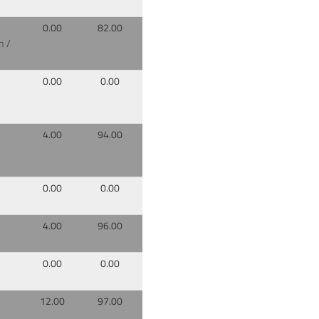
0.00
82.00
n /
0.00
0.00
4.00
94.00
0.00
0.00
4.00
96.00
0.00
0.00
12.00
97.00