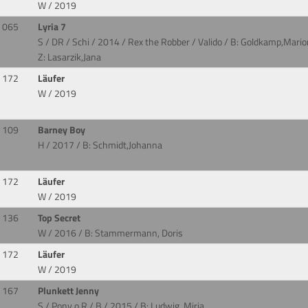
W / 2019
065
Lyria 7
S / DR / Schi / 2014 / Rex the Robber / Valido
/ B: Goldkamp,Mario
Z: Lasarzik,Jana
172
Läufer
W / 2019
109
Barney Boy
H / 2017
/ B: Schmidt,Johanna
172
Läufer
W / 2019
136
Top Secret
W / 2016
/ B: Stammermann, Doris
172
Läufer
W / 2019
167
Plunkett Jenny
S / Pony o.R / B / 2015
/ B: Ludwig, Mirja