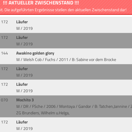
!!! AKTUELLER ZWISCHENSTAND !!!
eit. Die aufgeführten Ergebnisse stellen den aktuellen Zwischenstand dar!
172
Läufer
W / 2019
172
Läufer
W / 2019
144
Awakino golden glory
W / Welsh Cob / Fuchs / 2011
/ B: Sabine vor dem Brocke
172
Läufer
W / 2019
172
Läufer
W / 2019
070
Mochito 3
W / DR / FSche / 2006 / Montoya / Gandor
/ B: Tatchen,Jannine / Z
ZG Brundiers, Wilhelm u.Helga,
172
Läufer
W / 2019