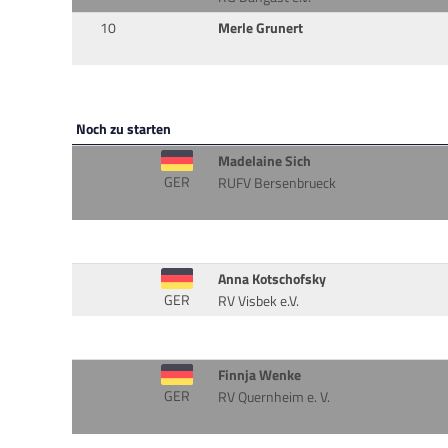
10
Merle Grunert
Noch zu starten
Madelaine Sich
GER
RUFV Bersenbrueck
Anna Kotschofsky
GER
RV Visbek e.V.
Finnja Wenke
GER
RV Quernheim e. V.