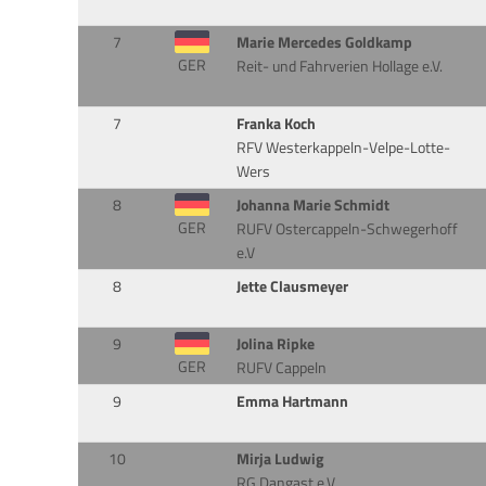
7
Marie Mercedes Goldkamp
GER
Reit- und Fahrverien Hollage e.V.
7
Franka Koch
RFV Westerkappeln-Velpe-Lotte-
Wers
8
Johanna Marie Schmidt
GER
RUFV Ostercappeln-Schwegerhoff
e.V
8
Jette Clausmeyer
9
Jolina Ripke
GER
RUFV Cappeln
9
Emma Hartmann
10
Mirja Ludwig
RG Dangast e.V.