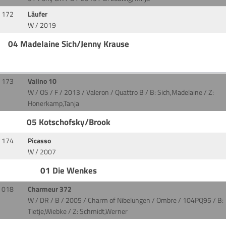
172
Läufer
W / 2019
04 Madelaine Sich/Jenny Krause
173
Valino 10
W / OS / F / 2013 / Valeron / Quattro B
/ B: Sich,Madelaine / Z:
Honerkamp,Tanja
05 Kotschofsky/Brook
174
Picasso
W / 2007
01 Die Wenkes
018
Charmeur 372
W / DR / B / 2005 / Charm of Nibelungen / Ombre
/ 104PQ95 / B:
Tietje,Wiebke / Z: Schmidt,Werner