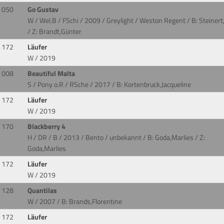
050
Go Gustav
W / Wel.B / FSchi / 2009 / Greylight / Weston Regent
/ B: Steinert
/ Z: Brandt,Günter
172
Läufer
W / 2019
008
Beautiful Malta
S / Pony o.R / RSche / 2017
/ B: Kortenbruck,Jacqueline
172
Läufer
W / 2019
170
Blackberry 4
H / DR / B / 2013 / Bento / unbekannt
/ B: Goda,Marlies / Z:
Goda,Marlies
172
Läufer
W / 2019
128
Quantilas
W / 2007
/ B: Brands,Florentine
172
Läufer