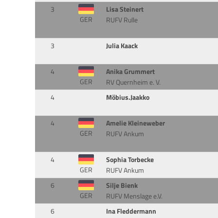
3
Lisa Steinert
GER
RUFV Rulle
3
Julia Kaack
4
Anika Grummert
GER
RV Quernheim e. V.
4
Möbius.Jaakko
4
Amelie Kleineweber
GER
RUFV Ankum
4
Sophia Torbecke
GER
RUFV Ankum
6
Silje Bienk
GER
RUFV Menslage e.V.
6
Ina Fleddermann