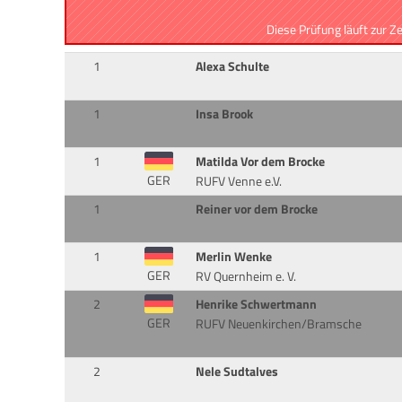
Diese Prüfung läuft zur Z
1
Alexa Schulte
1
Insa Brook
1
Matilda Vor dem Brocke
GER
RUFV Venne e.V.
1
Reiner vor dem Brocke
1
Merlin Wenke
GER
RV Quernheim e. V.
2
Henrike Schwertmann
GER
RUFV Neuenkirchen/Bramsche
2
Nele Sudtalves