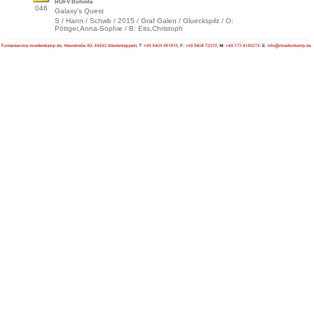
RUFV Bohmte
046
Galaxy's Quest
S / Hann / Schwb / 2015 / Graf Galen / Glueckspilz / O:
Pöttger,Anna-Sophie / B: Eits,Christoph