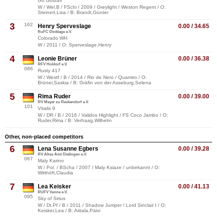
Go Gustav
W / Wel.B / FSchi / 2009 / Greylight / Weston Regent / O:
Steinert,Lisa / B: Brandt,Günter
3
162
Henry Sperveslage
0.00 / 34.65
RuFC Dinklage e.V.
Colorado WH
W / 2011 / O: Sperveslage,Henry
4
Leonie Brüner
0.00 / 36.38
RFV Holdorf e.V.
086
Rusty 417
W / Westf / B / 2014 / Rio de Nero / Quamiro / O:
Brüner,Saskia / B: Gräfin von der Asseburg,Selena
5
Rima Ruder
0.00 / 39.00
RV Meyer zu Reckendorf e.V.
101
Vitalis 9
W / DR / B / 2016 / Validos Highlight / FS Coco Jambo / O:
Ruder,Rima / B: Verhaag,Wilhelm
Other, non-placed competitors
6
Lena Susanne Egbers
0.00 / 39.28
RV Altes Amt Dielingen e.V.
067
Maly Karino
W / Pol. / BScha / 2007 / Maly Ksiaze / unbekannt / O:
Witthöft,Claudia
7
Lea Keisker
0.00 / 41.13
RUFV Venne e.V.
095
Sky of Sirius
W / Dt.Pf / B / 2011 / Shadow Jumper / Lord Sinclair I / O:
Keisker,Lea / B: Aittala,Päivi