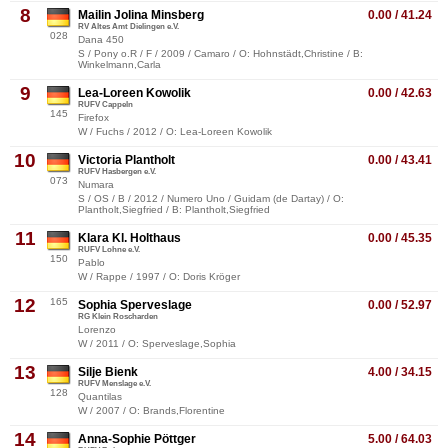
8
Mailin Jolina Minsberg
0.00 / 41.24
RV Altes Amt Dielingen e.V.
028
Dana 450
S / Pony o.R / F / 2009 / Camaro / O: Hohnstädt,Christine / B:
Winkelmann,Carla
9
Lea-Loreen Kowolik
0.00 / 42.63
RUFV Cappeln
145
Firefox
W / Fuchs / 2012 / O: Lea-Loreen Kowolik
10
Victoria Plantholt
0.00 / 43.41
RUFV Hasbergen e.V.
073
Numara
S / OS / B / 2012 / Numero Uno / Guidam (de Dartay) / O:
Plantholt,Siegfried / B: Plantholt,Siegfried
11
Klara Kl. Holthaus
0.00 / 45.35
RUFV Lohne e.V.
150
Pablo
W / Rappe / 1997 / O: Doris Kröger
12
165
Sophia Sperveslage
0.00 / 52.97
RG Klein Roscharden
Lorenzo
W / 2011 / O: Sperveslage,Sophia
13
Silje Bienk
4.00 / 34.15
RUFV Menslage e.V.
128
Quantilas
W / 2007 / O: Brands,Florentine
14
Anna-Sophie Pöttger
5.00 / 64.03