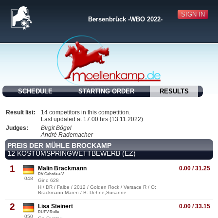
SIGN IN
Bersenbrück -WBO 2022-
SCHEDULE
STARTING ORDER
RESULTS
Result list:
14 competitors in this competition.
Last updated at 17:00 hrs (13.11.2022)
Judges:
Birgit Bögel
André Rademacher
PREIS DER MÜHLE BROCKAMP
12 KOSTÜMSPRINGWETTBEWERB (EZ)
1
Malin Brackmann
0.00 / 31.25
RV Gehrde e.V.
048
Gino 628
H / DR / Falbe / 2012 / Golden Rock / Versace R / O:
Brackmann,Maren / B: Dehne,Susanne
2
Lisa Steinert
0.00 / 33.15
RUFV Rulle
050