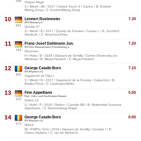
599
Unique Magic
S / Westf / Db / 2017 / United Touch S / Carrico / B: Knebel-
Bilsing,Sonja / Z: Knebel-Bilsing,Sonja
10
Lennert Rustemeier
7.30
RFV Bönen e.V.
681
Quickly 37
S / Westf / B / 2017 / Quickly de Kreisker / Camax L / B: Zuchthof
Sterthoff, / Z: Verschoor,Peter
11
Franz-Josef Dahlmann Jun.
7.20
RV Fritz Sümmermann Fröndenberg e.
263
Dicornelo
H / Holst / B / 2018 / Diamant de Semilly / Cornet Obolensky (ex:
Windows / B: Meyer,Friedrich / Z: Meyer,Friedrich
12
George Catalin Bors
7.10
RV Rhynern e.V.
603
Vagabond de Clay L
S / Westf / B / 2017 / Vagabond de la Pomme / Cabachon / B:
Boyles,Fiona / Z: Laubinger,Marko
13
Finn Appelhans
5.00
Reit-, Fahr- und Zuchtverein Neuenr
220
Dakira 23
S / Holst / F / 2018 / Dinken / Carvallo BB / B: Reitbetrieb Susanne
Appelhans, / Z: Noehrenberg,Holger
14
George Catalin Bors
0.00
RV Rhynern e.V.
475
Nidool
W / KWPN / Schi / 2018 / Diamant de Semilly / Corrado I / B:
Chirico,Giuliano / Z: van de Winkel,G.