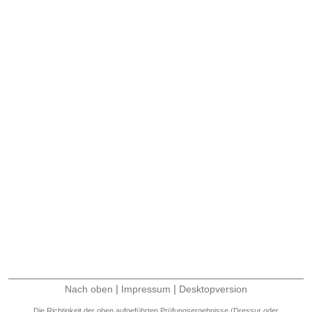
|
|
Nach oben
Impressum
Desktopversion
Die Richtigkeit der oben aufgeführten Prüfungsergebnisse (Dressur oder