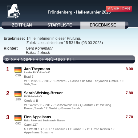
ANMELDEN
Fröndenberg - Hallenturnier 2023
ZEITPLAN
STARTLISTE
ERGEBNISSE
Ergebnisse:
14 Teilnehmer in dieser Prüfung.
Zuletzt aktualisiert um 15:53 Uhr (03.03.2023)
Richter:
Gerd Könemann
Esther Lobeck
03 SPRINGPFERDEPRÜFUNG KL.L
1
Jan Theymann
8.00
Landw. RV Kalthof e.V.
059
Brad 7
W / Holst / B / 2017 / Brantzau / Casco / B: Stall Theymann GmbH, / Z:
Völz,Sven
2
Sarah Welsing-Breuer
7.80
RV Hellefeld e.V.
180
Confetti B
W / Westf / B / 2017 / Casscavelle NT / Quantum / B: Welsing-
Breuer,Sarah / Z: Welsing-Breuer,Sarah
3
Finn Appelhans
7.70
Reit-, Fahr- und Zuchtverein Neuenr
092
Capri 127
S / Westf / B / 2017 / Cassus / Le Grand II / B: Grote,Kerstin / Z:
Appelhans,Susanne