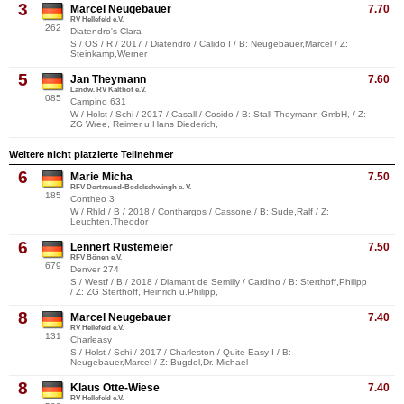
3
Marcel Neugebauer
7.70
RV Hellefeld e.V.
262
Diatendro's Clara
S / OS / R / 2017 / Diatendro / Calido I / B: Neugebauer,Marcel / Z:
Steinkamp,Werner
5
Jan Theymann
7.60
Landw. RV Kalthof e.V.
085
Campino 631
W / Holst / Schi / 2017 / Casall / Cosido / B: Stall Theymann GmbH, / Z:
ZG Wree, Reimer u.Hans Diederich,
Weitere nicht platzierte Teilnehmer
6
Marie Micha
7.50
RFV Dortmund-Bodelschwingh e. V.
185
Contheo 3
W / Rhld / B / 2018 / Conthargos / Cassone / B: Sude,Ralf / Z:
Leuchten,Theodor
6
Lennert Rustemeier
7.50
RFV Bönen e.V.
679
Denver 274
S / Westf / B / 2018 / Diamant de Semilly / Cardino / B: Sterthoff,Philipp
/ Z: ZG Sterthoff, Heinrich u.Philipp,
8
Marcel Neugebauer
7.40
RV Hellefeld e.V.
131
Charleasy
S / Holst / Schi / 2017 / Charleston / Quite Easy I / B:
Neugebauer,Marcel / Z: Bugdol,Dr. Michael
8
Klaus Otte-Wiese
7.40
RV Hellefeld e.V.