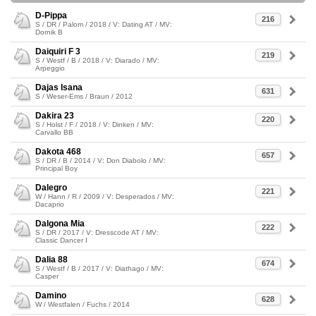
D-Pippa
216
S / DR / Palom / 2018 / V: Dating AT / MV:
Dornik B
Daiquiri F 3
219
S / Westf / B / 2018 / V: Diarado / MV:
Arpeggio
Dajas Isana
631
S / Weser-Ems / Braun / 2012
Dakira 23
220
S / Holst / F / 2018 / V: Dinken / MV:
Carvallo BB
Dakota 468
657
S / DR / B / 2014 / V: Don Diabolo / MV:
Principal Boy
Dalegro
221
W / Hann / R / 2009 / V: Desperados / MV:
Dacaprio
Dalgona Mia
222
S / DR / 2017 / V: Dresscode AT / MV:
Classic Dancer I
Dalia 88
674
S / Westf / B / 2017 / V: Diathago / MV:
Casper
Damino
628
W / Westfalen / Fuchs / 2014