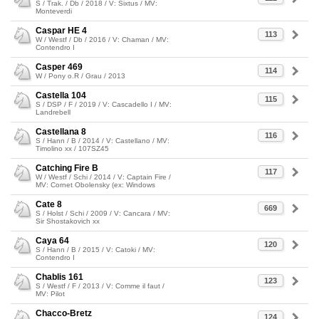
S / Trak. / Db / 2018 / V: Sixtus / MV:
Monteverdi
Caspar HE 4
113
W / Westf / Db / 2016 / V: Chaman / MV:
Contendro I
Casper 469
114
W / Pony o.R / Grau / 2013
Castella 104
115
S / DSP / F / 2019 / V: Cascadello I / MV:
Landrebell
Castellana 8
116
S / Hann / B / 2014 / V: Castellano / MV:
Timolino xx / 107SZ45
Catching Fire B
117
W / Westf / Schi / 2014 / V: Captain Fire /
MV: Cornet Obolensky (ex: Windows
Cate 8
669
S / Holst / Schi / 2009 / V: Cancara / MV:
Sir Shostakovich xx
Caya 64
120
S / Hann / B / 2015 / V: Catoki / MV:
Contendro I
Chablis 161
123
S / Westf / F / 2013 / V: Comme il faut /
MV: Pilot
Chacco-Bretz
124