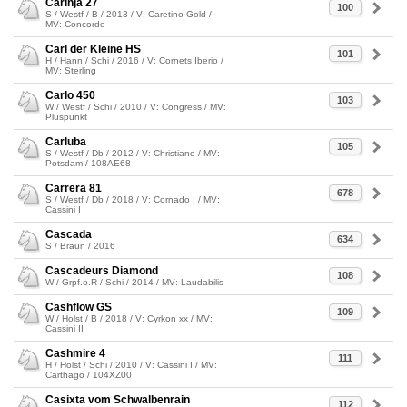
Carinja 27
100
S / Westf / B / 2013 / V: Caretino Gold /
MV: Concorde
Carl der Kleine HS
101
H / Hann / Schi / 2016 / V: Cornets Iberio /
MV: Sterling
Carlo 450
103
W / Westf / Schi / 2010 / V: Congress / MV:
Pluspunkt
Carluba
105
S / Westf / Db / 2012 / V: Christiano / MV:
Potsdam / 108AE68
Carrera 81
678
S / Westf / Db / 2018 / V: Cornado I / MV:
Cassini I
Cascada
634
S / Braun / 2016
Cascadeurs Diamond
108
W / Grpf.o.R / Schi / 2014 / MV: Laudabilis
Cashflow GS
109
W / Holst / B / 2018 / V: Cyrkon xx / MV:
Cassini II
Cashmire 4
111
H / Holst / Schi / 2010 / V: Cassini I / MV:
Carthago / 104XZ00
Casixta vom Schwalbenrain
112