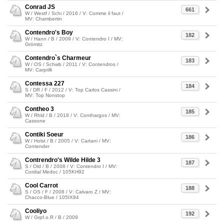
Conrad JS
661
W / Westf / Schi / 2016 / V: Comme il faut /
MV: Chambertin
Contendro's Boy
182
W / Hann / B / 2009 / V: Contendro I / MV:
Grömitz
Contendro`s Charmeur
183
W / OS / Schwb / 2011 / V: Contendros /
MV: Carprilli
Contessa 227
184
S / DR / F / 2012 / V: Top Carlos Cassini /
MV: Top Nonstop
Contheo 3
185
W / Rhld / B / 2018 / V: Conthargos / MV:
Cassone
Contiki Soeur
186
W / Holst / B / 2005 / V: Cartani / MV:
Contender
Contrendro's Wilde Hilde 3
187
S / Old / B / 2008 / V: Contendro I / MV:
Cordial Medoc / 105KH92
Cool Carrot
188
S / OS / F / 2008 / V: Calvaro Z / MV:
Chacco-Blue / 105IX84
Cooliyo
192
W / Grpf.o.R / B / 2009