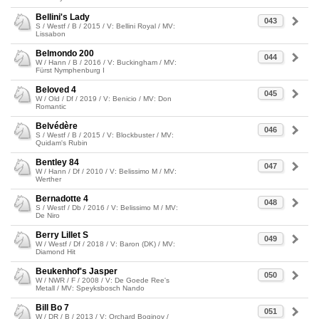
Bellini's Lady
043
S / Westf / B / 2015 / V: Bellini Royal / MV:
Lissabon
Belmondo 200
044
W / Hann / B / 2016 / V: Buckingham / MV:
Fürst Nymphenburg I
Beloved 4
045
W / Old / Df / 2019 / V: Benicio / MV: Don
Romantic
Belvédère
046
S / Westf / B / 2015 / V: Blockbuster / MV:
Quidam's Rubin
Bentley 84
047
W / Hann / Df / 2010 / V: Belissimo M / MV:
Werther
Bernadotte 4
048
S / Westf / Db / 2016 / V: Belissimo M / MV:
De Niro
Berry Lillet S
049
W / Westf / Df / 2018 / V: Baron (DK) / MV:
Diamond Hit
Beukenhof's Jasper
050
W / NWR / F / 2008 / V: De Goede Ree's
Metall / MV: Speyksbosch Nando
Bill Bo 7
051
W / DR / B / 2013 / V: Orchard Boginov /