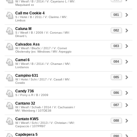
W / Westf / B / 2014 / V: Cayetano L / MV:
Maquisard xx
Call me Cookie 4
081
S / Holst / B / 2011 / V: Clarimo / MV:
Limbus
Caluna M
082
S / Westf / B / 2009 / V: Coronas / MV:
Dinard L
Calvados Ass
083
W / Westf / BkaSc / 2017 / V: Cornet
Obolensky (ex: Windows / MV: Arpeggio
Camel 6
084
W / Westf / B / 2014 / V: Chaman / MV:
Lordanos
Campino 631
085
W / Holst / Schi / 2017 / V: Casall / MV:
Cosido
Candy 736
086
S / Pony o.R / B / 2009
Cantano 32
087
W / Westf / Schwb / 2014 / V: Cachassini /
MV: Weinberg / 107DE38
Cantato KWS
088
W / Westf / Schi / 2013 / V: Christian / MV:
Carpaccio / 107PR97
Capdepera 5
090