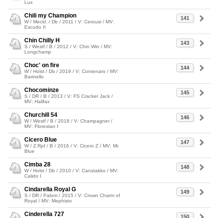
Lux
Chili my Champion
141
W / Meckl. / Db / 2011 / V: Cerousi / MV:
Escudo II
Chin Chilly H
143
S / Westf / B / 2012 / V: Chin Win / MV:
Longchamp
Choc' on fire
144
W / Holst / Db / 2019 / V: Contenaro / MV:
Barinello
Chocominze
145
S / DR / B / 2013 / V: FS Cracker Jack /
MV: Halifax
Churchill 54
146
W / Westf / B / 2018 / V: Champagner /
MV: Florestan I
Cicero Blue
147
W / Z.Rpf / B / 2016 / V: Cicero Z / MV: Mr.
Blue
Cimba 28
148
W / Holst / Db / 2010 / V: Canstakko / MV:
Calido I
Cindarella Royal G
149
S / DR / Palom / 2015 / V: Crown Charm of
Royal / MV: Mephisto
Cinderella 727
150