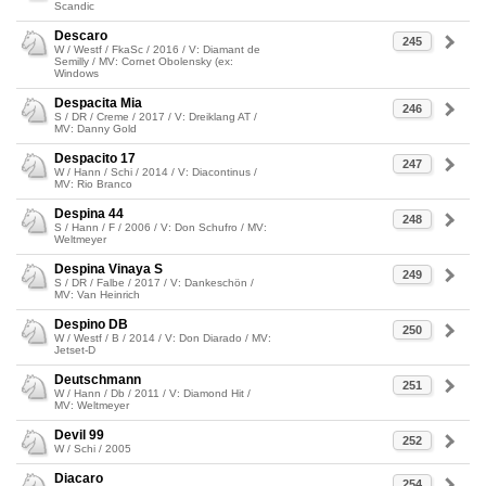
Scandic
Descaro
245
W / Westf / FkaSc / 2016 / V: Diamant de
Semilly / MV: Cornet Obolensky (ex:
Windows
Despacita Mia
246
S / DR / Creme / 2017 / V: Dreiklang AT /
MV: Danny Gold
Despacito 17
247
W / Hann / Schi / 2014 / V: Diacontinus /
MV: Rio Branco
Despina 44
248
S / Hann / F / 2006 / V: Don Schufro / MV:
Weltmeyer
Despina Vinaya S
249
S / DR / Falbe / 2017 / V: Dankeschön /
MV: Van Heinrich
Despino DB
250
W / Westf / B / 2014 / V: Don Diarado / MV:
Jetset-D
Deutschmann
251
W / Hann / Db / 2011 / V: Diamond Hit /
MV: Weltmeyer
Devil 99
252
W / Schi / 2005
Diacaro
254