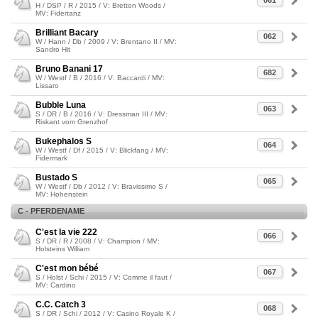
061
H / DSP / R / 2015 / V: Bretton Woods /
MV: Fidertanz
Brilliant Bacary
062
W / Hann / Db / 2009 / V: Brentano II / MV:
Sandro Hit
Bruno Banani 17
682
W / Westf / B / 2016 / V: Baccardi / MV:
Lissaro
Bubble Luna
063
S / DR / B / 2016 / V: Dressman III / MV:
Riskant vom Grenzhof
Bukephalos S
064
W / Westf / Df / 2015 / V: Blickfang / MV:
Fidermark
Bustado S
065
W / Westf / Db / 2012 / V: Bravissimo S /
MV: Hohenstein
C - PFERDENAME
C'est la vie 222
066
S / DR / R / 2008 / V: Champion / MV:
Holsteins William
C'est mon bébé
067
S / Holst / Schi / 2015 / V: Comme il faut /
MV: Cardino
C.C. Catch 3
068
S / DR / Schi / 2012 / V: Casino Royale K /