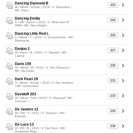
Dancing Diamond B
223
W / Westf / Schwb / 2018 / V: Dreamline /
MV: Fiano
Dancing Emilia
224
S / DR / Palom / 2018 / V: Dimension AT
NRW / MV: New Delight
Dancing Little Red L
225
S / Westf / F / 2015 / V: Donnerfunke / MV:
Dramaturg
Danjou 2
227
W / Hann / B / 2010 / V: Diarado / MV:
Laptop
Dario 159
230
W / Westf / Df / 2010 / V: Don Diamond /
MV: Hochadel
Dark Pearl 29
231
S / Westf / Schwb / 2018 / V: Don Nobless
/ MV: Hohenstein
Davidoff 203
233
W / Westf / Schi / 2016 / V: Diacasall / MV:
Cornado I
De Janeiro 12
234
W / Old / F / 2012 / V: Destano / MV:
Eskardo
De Luca 13
236
W / DR / B / 2018 / V: Del Piero / MV:
Oosteinds Ricky