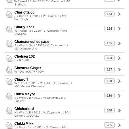
W / Westf / Schi / 2012 / V: Cassone / MV:
Stakkato
Charlotta 66
133
S / Hann / B / 2017 / V: Chaccato / MV:
Van Gogh
Charly 1723
134
W / Hann / B / 2016 / V: Cellestial / MV:
Stalypso
Chateauneuf du pape
135
S / Westf / Schi / 2014 / V: Cayetano L /
MV: Numero Uno
Chelsea 102
663
S / B / 2008
Chestnut Ginger
137
W / Grpf.o.R / F / 2004
Chiaro T
138
W / DR / F / 2015 / V: ALPOSAS Coolman /
MV: Mentos Charmeur
Chica Mayor
139
S / Westf / B / 2013 / V: Colestus / MV:
Lupicor
Chicharito 8
140
H / Westf / B / 2013 / V: Cayetano L / MV:
Clinton / 106QA11
Chikki Mikki
685
S / Holst / Schi / 2018 / V: Clarimo / MV: