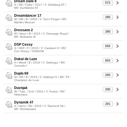
Dream Date 8
672
S / DR / Falbe / 2017 / V: Dreiklang AT /
MV: Dumbledor AT
Dreamdancer 17
285
W / DR / B / 2006 / V: Don't Forget / MV:
Mambo Moscan
Dressano 2
286
W / Hann / B / 2015 / V: Dressage Royal /
MV: Belissimo M
DSP Cessy
655
S / DSP / F / 2012 / V: Casskeni II / MV:
Con Sherry / 106NV88
Dukat de Luze
652
H / Westf / B / 2018 / V: Diathago / MV:
Cornado I
Duplo 69
289
W / DR / B / 2019 / V: Dallmayr K / MV: FS
Champion de Luxe
Duvnjak
290
W / Trak. / Schi / 2014 / V: Avatar / MV:
Hirtentanz
Dynamik 47
291
S / Hann / Db / 2010 / V: Diamond Hit /
MV: Rohdiamant