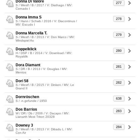
Donna Di Valore
277
S / Westf / B / 2017 / V: Diathago / MV:
Cornado I
Donna Imma S
278
S / Hann / Schwb / 2016 / V: Diacontinus /
MV: Escudo I
Donna Marcella T.
279
S / Westf / B / 2013 / V: Don Marco / MV:
Windspiel As
Doppelklick
280
H / DSP / B / 2014 / V: Download / MV:
Royaldik
Dora Diamant
281
S / DR / B / 2013 / V: Douglas / MV:
Mentos
Dori 58
282
S / Westf / B / 2015 / V: Dinken / MV: Le
Grand II
Dornröschen
638
S / -n.gefunde / 1950
Dos Barrios
283
W / DR / Db / 2006 / V: Dacapo / MV:
Llanarth Most Triton 20328
Downey 3
284
S / Westf / B / 2013 / V: Dibadu L / MV:
Con Air