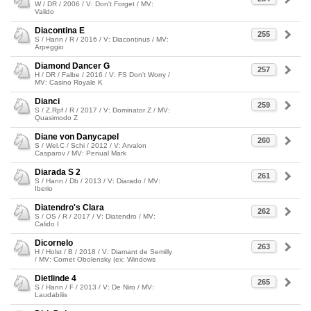
W / DR / 2006 / V: Don't Forget / MV:
Valido
Diacontina E
255
S / Hann / R / 2016 / V: Diacontinus / MV:
Arpeggio
Diamond Dancer G
257
H / DR / Falbe / 2016 / V: FS Don't Worry /
MV: Casino Royale K
Dianci
259
S / Z.Rpf / R / 2017 / V: Dominator Z / MV:
Quasimodo Z
Diane von Danycapel
260
S / Wel.C / Schi / 2012 / V: Arvalon
Casparov / MV: Penual Mark
Diarada S 2
261
S / Hann / Db / 2013 / V: Diarado / MV:
Iberio
Diatendro's Clara
262
S / OS / R / 2017 / V: Diatendro / MV:
Calido I
Dicornelo
263
H / Holst / B / 2018 / V: Diamant de Semilly
/ MV: Cornet Obolensky (ex: Windows
Dietlinde 4
265
S / Hann / F / 2013 / V: De Niro / MV:
Laudabilis