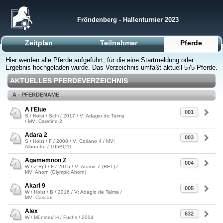
Fröndenberg - Hallenturnier 2023
Zeitplan
Teilnehmer
Pferde
Hier werden alle Pferde aufgeführt, für die eine Startmeldung oder
Ergebnis hochgeladen wurde. Das Verzeichnis umfaßt aktuell 575 Pferde.
AKTUELLES PFERDEVERZEICHNIS
A - PFERDENAME
A l'Elue
001
S / Holst / Schi / 2017 / V: Adagio de Talma
/ MV: Caretino 2
Adara 2
003
S / Holst / F / 2008 / V: Coriano 4 / MV:
Alboretto / 105BQ11
Agamemnon Z
004
W / Z.Rpf / F / 2015 / V: Atomic Z (BEL) /
MV: Ahorn (Olympic Ahorn)
Akari 9
005
W / Holst / B / 2016 / V: Adagio de Talma /
MV: Cascari
Alex
632
W / Münster/ H / Fuchs / 2004