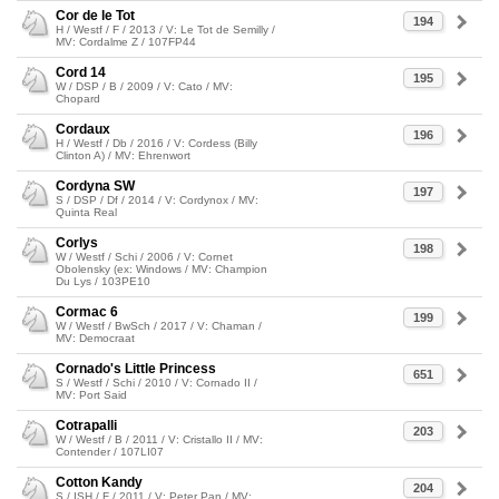
Cor de le Tot
194
H / Westf / F / 2013 / V: Le Tot de Semilly /
MV: Cordalme Z / 107FP44
Cord 14
195
W / DSP / B / 2009 / V: Cato / MV:
Chopard
Cordaux
196
H / Westf / Db / 2016 / V: Cordess (Billy
Clinton A) / MV: Ehrenwort
Cordyna SW
197
S / DSP / Df / 2014 / V: Cordynox / MV:
Quinta Real
Corlys
198
W / Westf / Schi / 2006 / V: Cornet
Obolensky (ex: Windows / MV: Champion
Du Lys / 103PE10
Cormac 6
199
W / Westf / BwSch / 2017 / V: Chaman /
MV: Democraat
Cornado's Little Princess
651
S / Westf / Schi / 2010 / V: Cornado II /
MV: Port Said
Cotrapalli
203
W / Westf / B / 2011 / V: Cristallo II / MV:
Contender / 107LI07
Cotton Kandy
204
S / ISH / F / 2011 / V: Peter Pan / MV: