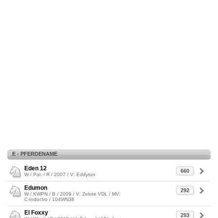
E - PFERDENAME
Eden 12
660
W / Pol. / R / 2007 / V: Eddyton
Edumon
292
W / KWPN / B / 2009 / V: Zelote VDL / MV:
C-Indoctro / 104WN38
El Foxxy
293