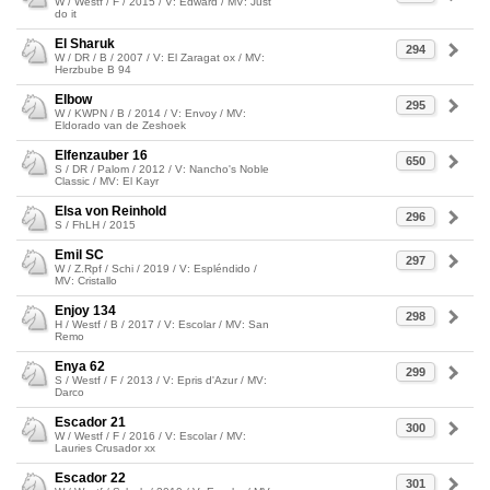
W / Westf / F / 2015 / V: Edward / MV: Just
do it
El Sharuk
294
W / DR / B / 2007 / V: El Zaragat ox / MV:
Herzbube B 94
Elbow
295
W / KWPN / B / 2014 / V: Envoy / MV:
Eldorado van de Zeshoek
Elfenzauber 16
650
S / DR / Palom / 2012 / V: Nancho's Noble
Classic / MV: El Kayr
Elsa von Reinhold
296
S / FhLH / 2015
Emil SC
297
W / Z.Rpf / Schi / 2019 / V: Espléndido /
MV: Cristallo
Enjoy 134
298
H / Westf / B / 2017 / V: Escolar / MV: San
Remo
Enya 62
299
S / Westf / F / 2013 / V: Epris d'Azur / MV:
Darco
Escador 21
300
W / Westf / F / 2016 / V: Escolar / MV:
Lauries Crusador xx
Escador 22
301