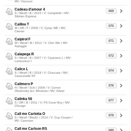
MV: Viscount
Cadeau d'amour 4
069
S / Westf / B / 2015 / V: Campitello / MV:
Sibirian Express
Caillou T
070
W / DR / F / 2008 / V: Cyriac WE / MV:
Caesar
Caipirol F
071
W / Westf / B / 2012 / V: Chin Win / MV:
Arpeggio
Calapega R
072
S / Westf / B / 2007 / V: Cayetano L / MV:
Lamoureux I
Calice L
074
S / Westf / B / 2019 / V: Chaccato / MV:
Casscavelle NT
Calimero P
076
H / Westf / Schi / 2006 / V: Cornet
Obolensky (ex: Windows / MV: Adept
Calinka 56
077
S / DR / B / 2011 / V: FS Cover Boy / MV:
Chicago
Call me Carlotta O
079
S / Westf / BkaSc / 2014 / V: Cup Cooper /
MV: Carentan
Call me Carlson RS
080