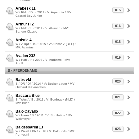
Arabesk 11
015
W / Rhld / Db / 2011 / V: Arpeggio / MV:
Cassini Boy Junior
Arthur H 2
016
W / Rhld / B / 2011 / V: Alvarino / MV:
Sandro Classic
Artistic 4
018
W / Z.Rpf / Db / 2015 / V: Atomic Z (BEL) /
MV: Acantus
Avalon 232
019
W / Hafl. / F / 2003 / V: Andiamo / MV:
Apoll
B - PFERDENAME
Babs vM
020
S / DR / Df / 2014 / V: Beckenbauer / MV:
Orchard d'Avranches
Baccara Blue
021
S / Westf / B / 2011 / V: Bordeaux (NLD) /
MV: Briar
Baio Cavallo
022
W / Hann / B / 2011 / V: Bonifatius / MV:
Weltmeyer
Baldessarini 13
023
W / Westf / Db / 2018 / V: Balounito / MV:
Pontecini