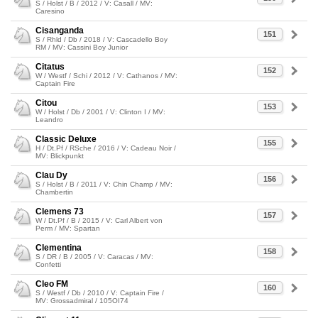
S / Holst / B / 2012 / V: Casall / MV:
Caresino
Cisanganda
151
S / Rhld / Db / 2018 / V: Cascadello Boy
RM / MV: Cassini Boy Junior
Citatus
152
W / Westf / Schi / 2012 / V: Cathanos / MV:
Captain Fire
Citou
153
W / Holst / Db / 2001 / V: Clinton I / MV:
Leandro
Classic Deluxe
155
H / Dt.Pf / RSche / 2016 / V: Cadeau Noir /
MV: Blickpunkt
Clau Dy
156
S / Holst / B / 2011 / V: Chin Champ / MV:
Chambertin
Clemens 73
157
W / Dt.Pf / B / 2015 / V: Carl Albert von
Perm / MV: Spartan
Clementina
158
S / DR / B / 2005 / V: Caracas / MV:
Confetti
Cleo FM
160
S / Westf / Db / 2010 / V: Captain Fire /
MV: Grossadmiral / 105OI74