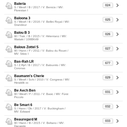
Baleria
024
S / Westf / B / 2017 / V: Benicio / MV:
Florestan I
Baloona 3
025
S / Westf / B / 2016 / V: Bellini Royal / MV:
Grandeur
Balou B 3
026
W / Trak. / B / 2015 / V: Hirtentanz / MV:
Waitaki / 108BK49
Balous Zottel S
027
W / Hann / F / 2011 / V: Balou du Rouet /
MV: Silvio I
Bas-Rah LR
677
S / Z.Rpf / B / 2017 / V: Balounito / MV:
Coronas
Baumann's Cherie
029
S / Westf / Schi / 2010 / V: Congress / MV:
Heraldik xx
Be Aech Ben
031
W / Westf / F / 2011 / V: Basic / MV: Fürst
Piccolo
Be Smart 6
032
S / Hann / Db / 2017 / V: Buckingham /
MV: Edward
Beauregard M
033
W / Hann / B / 2015 / V: Beltano / MV:
Dacaprio