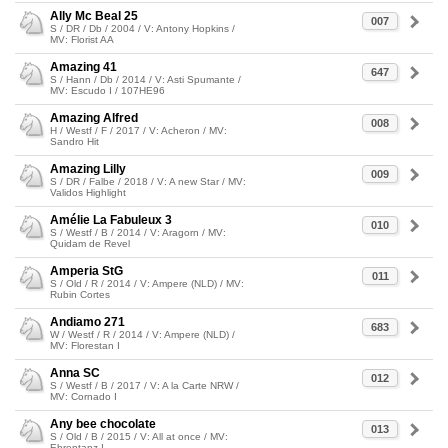
Ally Mc Beal 25
007
S / DR / Db / 2004 / V: Antony Hopkins /
MV: Florist AA
Amazing 41
647
S / Hann / Db / 2014 / V: Asti Spumante /
MV: Escudo I / 107HE96
Amazing Alfred
008
H / Westf / F / 2017 / V: Acheron / MV:
Sandro Hit
Amazing Lilly
009
S / DR / Falbe / 2018 / V: A new Star / MV:
Validos Highlight
Amélie La Fabuleux 3
010
S / Westf / B / 2014 / V: Aragorn / MV:
Quidam de Revel
Amperia StG
011
S / Old / R / 2014 / V: Ampere (NLD) / MV:
Rubin Cortes
Andiamo 271
683
W / Westf / R / 2014 / V: Ampere (NLD) /
MV: Florestan I
Anna SC
012
S / Westf / B / 2017 / V: A la Carte NRW /
MV: Cornado I
Any bee chocolate
013
S / Old / B / 2015 / V: All at once / MV:
Ehrentanz I