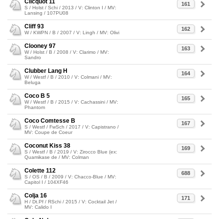
Clicquot 11
161
S / Holst / Schi / 2013 / V: Clinton I / MV:
Lansing / 107PU08
Cliff 93
162
W / KWPN / B / 2007 / V: Lingh / MV: Olivi
Clooney 97
163
W / Holst / B / 2008 / V: Clarimo / MV:
Sandro
Clubber Lang H
164
W / Westf / B / 2010 / V: Colmani / MV:
Beluga
Coco B 5
165
W / Westf / B / 2015 / V: Cachassini / MV:
Phantom
Coco Comtesse B
167
S / Westf / FwSch / 2017 / V: Capistrano /
MV: Coupe de Coeur
Coconut Kiss 38
169
S / Westf / B / 2019 / V: Zirocco Blue (ex:
Quamikase de / MV: Colman
Colette 112
688
S / OS / B / 2009 / V: Chacco-Blue / MV:
Capitol I / 104XF46
Colja 16
171
H / Dt.Pf / RSchi / 2015 / V: Cocktail Jet /
MV: Calido I