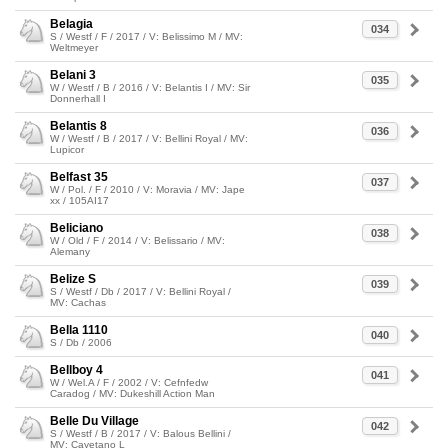
Belagia
034
S / Westf / F / 2017 / V: Belissimo M / MV:
Weltmeyer
Belani 3
035
W / Westf / B / 2016 / V: Belantis I / MV: Sir
Donnerhall I
Belantis 8
036
W / Westf / B / 2017 / V: Bellini Royal / MV:
Lupicor
Belfast 35
037
W / Pol. / F / 2010 / V: Moravia / MV: Jape
xx / 105AI17
Beliciano
038
W / Old / F / 2014 / V: Belissario / MV:
Alemany
Belize S
039
S / Westf / Db / 2017 / V: Bellini Royal /
MV: Cachas
Bella 1110
040
S / Db / 2006
Bellboy 4
041
W / Wel.A / F / 2002 / V: Cefnfedw
Caradog / MV: Dukeshill Action Man
Belle Du Village
042
S / Westf / B / 2017 / V: Balous Bellini /
MV: Cayetano L