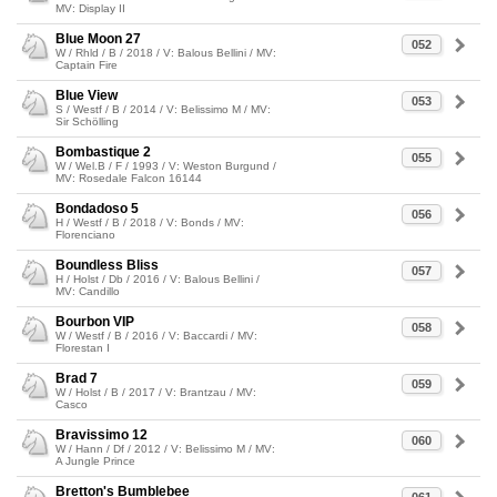
MV: Display II
Blue Moon 27
052
W / Rhld / B / 2018 / V: Balous Bellini / MV:
Captain Fire
Blue View
053
S / Westf / B / 2014 / V: Belissimo M / MV:
Sir Schölling
Bombastique 2
055
W / Wel.B / F / 1993 / V: Weston Burgund /
MV: Rosedale Falcon 16144
Bondadoso 5
056
H / Westf / B / 2018 / V: Bonds / MV:
Florenciano
Boundless Bliss
057
H / Holst / Db / 2016 / V: Balous Bellini /
MV: Candillo
Bourbon VIP
058
W / Westf / B / 2016 / V: Baccardi / MV:
Florestan I
Brad 7
059
W / Holst / B / 2017 / V: Brantzau / MV:
Casco
Bravissimo 12
060
W / Hann / Df / 2012 / V: Belissimo M / MV:
A Jungle Prince
Bretton's Bumblebee