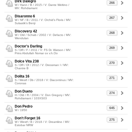
Dirk Dalegro
266
W / Hann / B / 2015 / V: Dante Weltino /
MV: Rohdiamant
Disaronno 6
267
W / NF / B / 2011 / V: Orchid's Floris / MV:
Sulaatik's Benji
Discovery 42
268
W / Old / Schwb / 2002 / V: Defacto / MV:
Wendulan
Doctor's Darling
269
S / DR / F / 2011 / V: FS Dr. Watson / MV:
Prins Abdullah Nomar ox v.h.Oo
Dolce Vita 238
270
S / DR / Df / 2012 / V: Dressman I / MV:
Chantre B
Dolita 16
271
S / Westf / Db / 2018 / V: Diacontinus / MV:
Coronas
Don Dueto
274
H / Old / R / 2004 / V: Don Gregory / MV:
Rohdiamant / 103XS03
Don Pedro
645
W / 1950
Don't Forget 16
275
W / Westf / B / 2018 / V: Dreamline / MV:
Estobar NRW