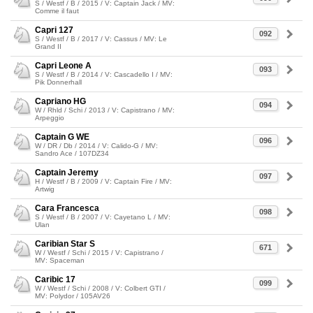
S / Westf / B / 2015 / V: Captain Jack / MV:
Comme il faut
Capri 127
092
S / Westf / B / 2017 / V: Cassus / MV: Le
Grand II
Capri Leone A
093
S / Westf / B / 2014 / V: Cascadello I / MV:
Pik Donnerhall
Capriano HG
094
W / Rhld / Schi / 2013 / V: Capistrano / MV:
Arpeggio
Captain G WE
096
W / DR / Db / 2014 / V: Calido-G / MV:
Sandro Ace / 107DZ34
Captain Jeremy
097
H / Westf / B / 2009 / V: Captain Fire / MV:
Artwig
Cara Francesca
098
S / Westf / B / 2007 / V: Cayetano L / MV:
Ulan
Caribian Star S
671
W / Westf / Schi / 2015 / V: Capistrano /
MV: Spaceman
Caribic 17
099
W / Westf / Schi / 2008 / V: Colbert GTI /
MV: Polydor / 105AV26