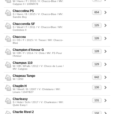
W / Hann / F / 2010 / V: Chacco-Blue / MV:
Calypso II / 106MX78
Chaccolina PS
654
S / Hann / B / 2015 / V: Chacco-Blue / MV:
Sandro Boy
Chaccorella SF
125
S / Westf / F / 2011 / V: Chacco-Blue / MV:
Cordobes II
Chaccou
126
H / OS / F / 2015 / V: Tresor / MV: Chacco-
Blue
Champion d'Amour G
128
W / DR / F / 2014 / V: Chris / MV: FS Pour
l'Amour
Champus 110
129
W / DR / BFalb / 2012 / V: Choco de Luxe /
MV: Calypso
Chapeau Tango
642
W / 1950
Chaplin H
130
W / Westf / B / 2007 / V: Christiano / MV:
Linaro / 104YB27
Charleasy
131
S / Holst / Schi / 2017 / V: Charleston / MV:
Quite Easy I
Charlie Rivel 2
132