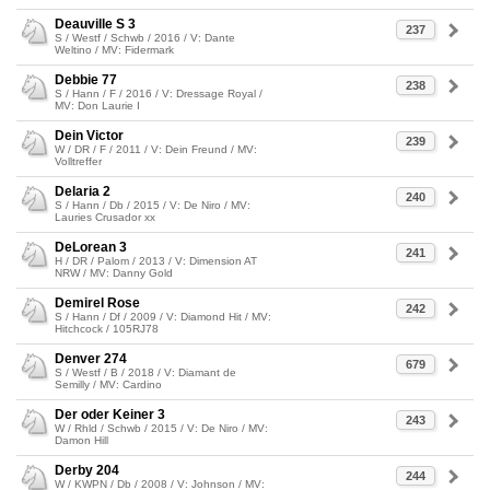
Deauville S 3
237
S / Westf / Schwb / 2016 / V: Dante
Weltino / MV: Fidermark
Debbie 77
238
S / Hann / F / 2016 / V: Dressage Royal /
MV: Don Laurie I
Dein Victor
239
W / DR / F / 2011 / V: Dein Freund / MV:
Volltreffer
Delaria 2
240
S / Hann / Db / 2015 / V: De Niro / MV:
Lauries Crusador xx
DeLorean 3
241
H / DR / Palom / 2013 / V: Dimension AT
NRW / MV: Danny Gold
Demirel Rose
242
S / Hann / Df / 2009 / V: Diamond Hit / MV:
Hitchcock / 105RJ78
Denver 274
679
S / Westf / B / 2018 / V: Diamant de
Semilly / MV: Cardino
Der oder Keiner 3
243
W / Rhld / Schwb / 2015 / V: De Niro / MV:
Damon Hill
Derby 204
244
W / KWPN / Db / 2008 / V: Johnson / MV: