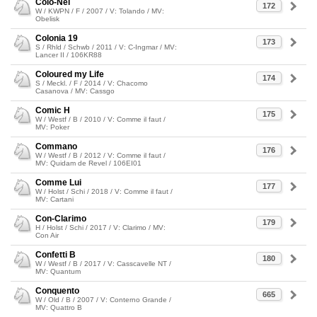
Colo-Nel
172
W / KWPN / F / 2007 / V: Tolando / MV:
Obelisk
Colonia 19
173
S / Rhld / Schwb / 2011 / V: C-Ingmar / MV:
Lancer II / 106KR88
Coloured my Life
174
S / Meckl. / F / 2014 / V: Chacomo
Casanova / MV: Cassgo
Comic H
175
W / Westf / B / 2010 / V: Comme il faut /
MV: Poker
Commano
176
W / Westf / B / 2012 / V: Comme il faut /
MV: Quidam de Revel / 106EI01
Comme Lui
177
W / Holst / Schi / 2018 / V: Comme il faut /
MV: Cartani
Con-Clarimo
179
H / Holst / Schi / 2017 / V: Clarimo / MV:
Con Air
Confetti B
180
W / Westf / B / 2017 / V: Casscavelle NT /
MV: Quantum
Conquento
665
W / Old / B / 2007 / V: Conterno Grande /
MV: Quattro B