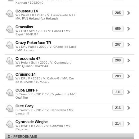
Kannan / 105ZQ40
Cousteau 14
205
W / Westf / B / 2016 / V: Casscavelle NT /
MV: FAN Holland (ex Holland)
Crawallos
659
W / Old / Schi / 2001 / V: Calido I / MV:
Espri / 104KJ14
Crazy Pokerface TR
207
W / DR / Falbe / 2009 / V: Champ de Luxe
/ MV: Laurex
Crescendo 47
208
W / Holst / Schi / 2009 / V: Contender /
MV: Quinar / 104YB43
Cruising 14
209
W / DR / F / 2015 / V: Calido-G / MV: Cor
de la Bryere / 107CG72
Cuba Libre F
211
S / Westf / B / 2012 / V: Cayetano L / MV:
Graf Top
Cute Grey
213
S / Westf / B / 2017 / V: Capistrano / MV:
Lancer III
Cyrano de Winghe
214
W / BWP / B / 2002 / V: Calambo / MV:
Ragazzo
D - PFERDENAME