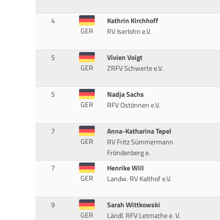
4
Kathrin Kirchhoff
GER
RV Iserlohn e.V.
5
Vivien Voigt
GER
ZRFV Schwerte e.V.
5
Nadja Sachs
GER
RFV Ostönnen e.V.
7
Anna-Katharina Tepel
GER
RV Fritz Sümmermann
Fröndenberg e.
7
Henrike Will
GER
Landw. RV Kalthof e.V.
9
Sarah Wittkowski
GER
Ländl. RFV Letmathe e. V.