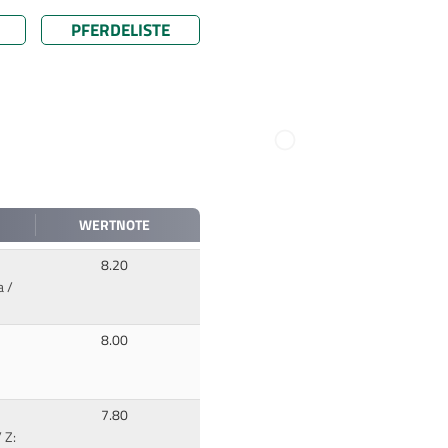
PFERDELISTE
WERTNOTE
8.20
a /
8.00
7.80
 Z: