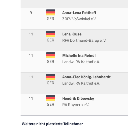
9
Anna-Lena Potthoff
GER
ZRFV Voßwinkel e.V.
11
Lena Kruse
GER
RFV Dortmund-Barop e. V.
11
Michelle Ina Reindl
GER
Landw. RV Kalthof e.V.
11
Anna-Cleo König-Lehnhardt
GER
Landw. RV Kalthof e.V.
11
Hendrik Dibowsky
GER
RV Rhynern e.V.
Weitere nicht platzierte Teilnehmer