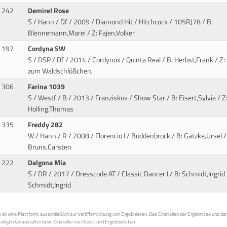
242
Demirel Rose
S / Hann / Df / 2009 / Diamond Hit / Hitchcock
/ 105RJ78 / B:
Blennemann,Marei / Z: Fajen,Volker
197
Cordyna SW
S / DSP / Df / 2014 / Cordynox / Quinta Real
/ B: Herbst,Frank / Z: 
zum Waldschlößchen,
306
Farina 1039
S / Westf / B / 2013 / Franziskus / Show Star
/ B: Eisert,Sylvia / Z
Holling,Thomas
335
Freddy 282
W / Hann / R / 2008 / Florencio I / Buddenbrock
/ B: Gatzke,Ursel /
Bruns,Carsten
222
Dalgona Mia
S / DR / 2017 / Dresscode AT / Classic Dancer I
/ B: Schmidt,Ingrid 
Schmidt,Ingrid
st eine Plattform, ausschließlich zur Veröffentlichung von Ergebnissen. Das Einstellen der Ergebnisse und da
weiligen Veranstalter bzw. Einsteller von Start- und Ergebnislisten.