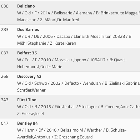
038
Beliciano
W / Old / F / 2014 / Belissario / Alemany
/ B: Brinkschulte Magge,
Madeleine / Z: Männl,Dr. Manfred
283
Dos Barrios
W / DR / Db / 2006 / Dacapo / Llanarth Most Triton 20328
/ B:
Möhl,Stephanie / Z: Korte,Karen
037
Belfast 35
W / Pol. / F / 2010 / Moravia / Jape xx
/ 105AI17 / B: Quast-
Hohenhorst,Gode-Marie
268
Discovery 42
W / Old / Schwb / 2002 / Defacto / Wendulan
/ B: Zielinski,Sabrina 
Schröer,Werner
343
Fürst Tino
W / Old / B / 2015 / Fürstenball / Stedinger
/ B: Coenen,Ann-Cathr
Z: Freese,Josef
047
Bentley 84
W / Hann / Df / 2010 / Belissimo M / Werther
/ B: Schulze-
Averdiek,Antonius / Z: Groschang,Eduard