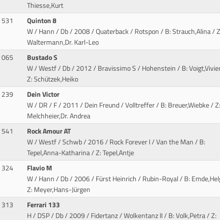
Thiesse,Kurt
531
Quinton 8
W / Hann / Db / 2008 / Quaterback / Rotspon
/ B: Strauch,Alina / Z
Waltermann,Dr. Karl-Leo
065
Bustado S
W / Westf / Db / 2012 / Bravissimo S / Hohenstein
/ B: Voigt,Vivie
Z: Schützek,Heiko
239
Dein Victor
W / DR / F / 2011 / Dein Freund / Volltreffer
/ B: Breuer,Wiebke / Z
Melchheier,Dr. Andrea
541
Rock Amour AT
W / Westf / Schwb / 2016 / Rock Forever I / Van the Man
/ B:
Tepel,Anna-Katharina / Z: Tepel,Antje
324
Flavio M
W / Hann / Db / 2006 / Fürst Heinrich / Rubin-Royal
/ B: Emde,Hel
Z: Meyer,Hans-Jürgen
313
Ferrari 133
H / DSP / Db / 2009 / Fidertanz / Wolkentanz II
/ B: Volk,Petra / Z: