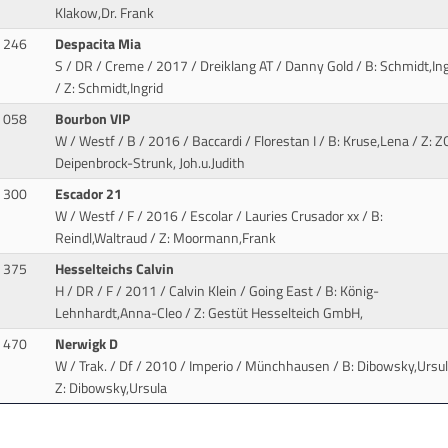
Klakow,Dr. Frank
246
Despacita Mia
S / DR / Creme / 2017 / Dreiklang AT / Danny Gold
/ B: Schmidt,Ing
/ Z: Schmidt,Ingrid
058
Bourbon VIP
W / Westf / B / 2016 / Baccardi / Florestan I
/ B: Kruse,Lena / Z: Z
Deipenbrock-Strunk, Joh.u.Judith
300
Escador 21
W / Westf / F / 2016 / Escolar / Lauries Crusador xx
/ B:
Reindl,Waltraud / Z: Moormann,Frank
375
Hesselteichs Calvin
H / DR / F / 2011 / Calvin Klein / Going East
/ B: König-
Lehnhardt,Anna-Cleo / Z: Gestüt Hesselteich GmbH,
470
Nerwigk D
W / Trak. / Df / 2010 / Imperio / Münchhausen
/ B: Dibowsky,Ursul
Z: Dibowsky,Ursula