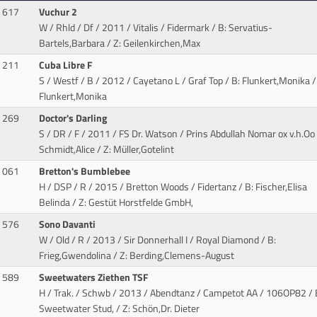
617
Vuchur 2
W / Rhld / Df / 2011 / Vitalis / Fidermark
/ B: Servatius-
Bartels,Barbara / Z: Geilenkirchen,Max
211
Cuba Libre F
S / Westf / B / 2012 / Cayetano L / Graf Top
/ B: Flunkert,Monika /
Flunkert,Monika
269
Doctor's Darling
S / DR / F / 2011 / FS Dr. Watson / Prins Abdullah Nomar ox v.h.Oo
Schmidt,Alice / Z: Müller,Gotelint
061
Bretton's Bumblebee
H / DSP / R / 2015 / Bretton Woods / Fidertanz
/ B: Fischer,Elisa
Belinda / Z: Gestüt Horstfelde GmbH,
576
Sono Davanti
W / Old / R / 2013 / Sir Donnerhall I / Royal Diamond
/ B:
Frieg,Gwendolina / Z: Berding,Clemens-August
589
Sweetwaters Ziethen TSF
H / Trak. / Schwb / 2013 / Abendtanz / Campetot AA
/ 106OP82 / 
Sweetwater Stud, / Z: Schön,Dr. Dieter