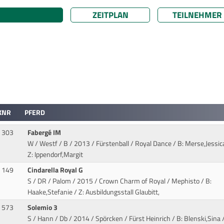
ZEITPLAN
TEILNEHMER
KNR
PFERD
303
Fabergé IM
W / Westf / B / 2013 / Fürstenball / Royal Dance
/ B: Merse,Jessic
Z: Ippendorf,Margit
149
Cindarella Royal G
S / DR / Palom / 2015 / Crown Charm of Royal / Mephisto
/ B:
Haake,Stefanie / Z: Ausbildungsstall Glaubitt,
573
Solemio 3
S / Hann / Db / 2014 / Spörcken / Fürst Heinrich
/ B: Blenski,Sina /