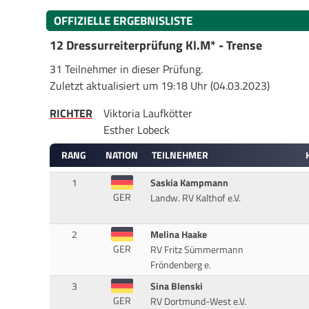
OFFIZIELLE ERGEBNISLISTE
12 Dressurreiterprüfung Kl.M* - Trense
31 Teilnehmer in dieser Prüfung.
Zuletzt aktualisiert um 19:18 Uhr (04.03.2023)
RICHTER
Viktoria Laufkötter
Esther Lobeck
RANG
NATION
TEILNEHMER
1
Saskia Kampmann
GER
Landw. RV Kalthof e.V.
2
Melina Haake
GER
RV Fritz Sümmermann
Fröndenberg e.
3
Sina Blenski
GER
RV Dortmund-West e.V.