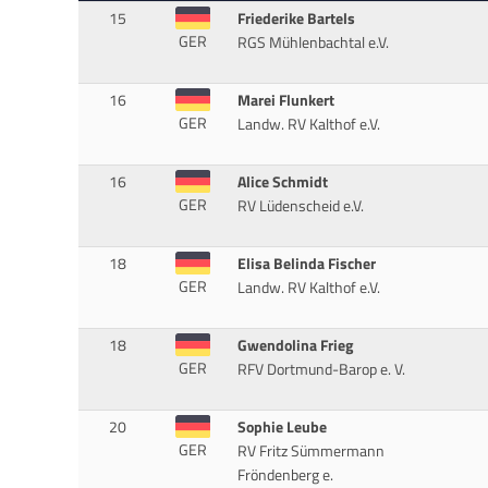
15
Friederike Bartels
GER
RGS Mühlenbachtal e.V.
16
Marei Flunkert
GER
Landw. RV Kalthof e.V.
16
Alice Schmidt
GER
RV Lüdenscheid e.V.
18
Elisa Belinda Fischer
GER
Landw. RV Kalthof e.V.
18
Gwendolina Frieg
GER
RFV Dortmund-Barop e. V.
20
Sophie Leube
GER
RV Fritz Sümmermann
Fröndenberg e.