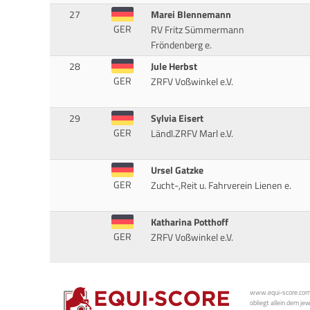
27
Marei Blennemann
GER
RV Fritz Sümmermann
Fröndenberg e.
28
Jule Herbst
GER
ZRFV Voßwinkel e.V.
29
Sylvia Eisert
GER
Ländl.ZRFV Marl e.V.
Ursel Gatzke
GER
Zucht-,Reit u. Fahrverein Lienen e.
Katharina Potthoff
GER
ZRFV Voßwinkel e.V.
www.equi-score.com i
obliegt allein dem je