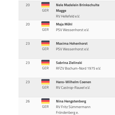
20
Nele Madelein Brinkschulte
GER
Magge
RV Hellefeld e.V.
20
Maja Möhl
GER
PSV Wessenhorst e.V.
23
Maxima Hohenhorst
GER
PSV Wessenhorst e.V.
23
Sabrina Zielinski
GER
RFZV Bochum-Nord 1975 e.V.
23
Hans-Wilhelm Coenen
GER
RV Castrop-Rauxel e.V.
26
Nina Hengstenberg
GER
RV Fritz Sümmermann
Fröndenberg e.