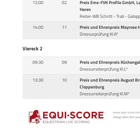
12:00
02
Preis Ems-FVK Profile GmbH, La
Haren
Reiter-WB Schritt - Trab - Galop
14:00
11
Preis und Ehrenpreis Mayrose
Dressurprüfung Kl.A*
Viereck 2
09:30
09
Preis und Ehrenpreis Küchenga
Dressurreiterprüfung Kl.L*
13:30
10
Preis und Ehrenpreis August 
Cloppenburg
Dressurreiterprüfung Kl.M*
www.equi-score.com i
obliegt allein dem je