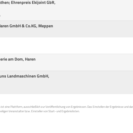
then; Ehrenpreis Ekijoint GbR,
p
 Haren GmbH & Co.KG, Meppen
lerie am Dom, Haren
Bruns Landmaschinen GmbH,
st eine Plattform, ausschließlich zur Veröffentlichung von Ergebnissen. Das Einstellen der Ergebnisse und da
weiligen Veranstalter bzw. Einsteller von Start- und Ergebnislisten.