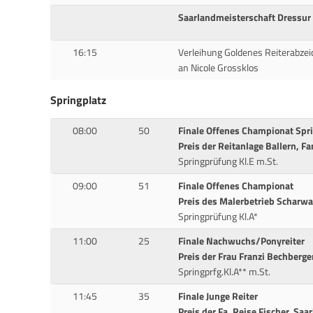
Saarlandmeisterschaft Dressur
16:15
Verleihung Goldenes Reiterabze
an Nicole Grossklos
Springplatz
08:00
50
Finale Offenes Championat Spri
Preis der Reitanlage Ballern, F
Springprüfung Kl.E m.St.
09:00
51
Finale Offenes Championat
Preis des Malerbetrieb Scharw
Springprüfung Kl.A*
11:00
25
Finale Nachwuchs/Ponyreiter
Preis der Frau Franzi Bechberg
Springprfg.Kl.A** m.St.
11:45
35
Finale Junge Reiter
Preis der Fa. Reise Fischer, Sa