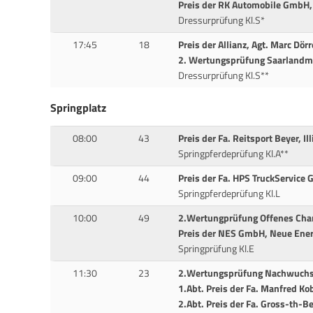
Preis der RK Automobile GmbH,
Dressurprüfung Kl.S*
17:45
18
Preis der Allianz, Agt. Marc Dör
2. Wertungsprüfung Saarlandme
Dressurprüfung Kl.S**
Springplatz
08:00
43
Preis der Fa. Reitsport Beyer, Il
Springpferdeprüfung Kl.A**
09:00
44
Preis der Fa. HPS TruckService 
Springpferdeprüfung Kl.L
10:00
49
2.Wertungprüfung Offenes Cham
Preis der NES GmbH, Neue Ener
Springprüfung Kl.E
11:30
23
2.Wertungsprüfung Nachwuchs-
1.Abt. Preis der Fa. Manfred K
2.Abt. Preis der Fa. Gross-th-