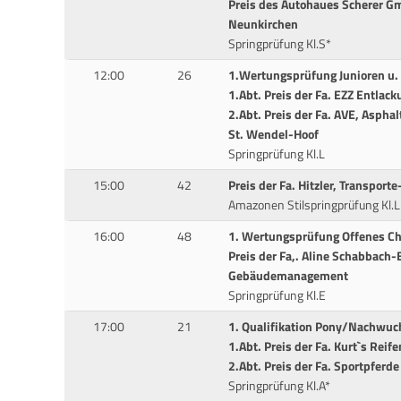
Preis des Autohaues Scherer G
Neunkirchen
Springprüfung Kl.S*
12:00
26
1.Wertungsprüfung Junioren u. 
1.Abt. Preis der Fa. EZZ Entla
2.Abt. Preis der Fa. AVE, Aspha
St. Wendel-Hoof
Springprüfung Kl.L
15:00
42
Preis der Fa. Hitzler, Transport
Amazonen Stilspringprüfung Kl.L
16:00
48
1. Wertungsprüfung Offenes Ch
Preis der Fa,. Aline Schabbach-B
Gebäudemanagement
Springprüfung Kl.E
17:00
21
1. Qualifikation Pony/Nachwuc
1.Abt. Preis der Fa. Kurt`s Rei
2.Abt. Preis der Fa. Sportpfer
Springprüfung Kl.A*