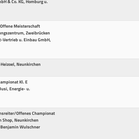
mbH & Co. KG, Homburg u.
Offene Meisterschaft
ckungszentrum, Zweibrücken
lt-Vertrieb u. Einbau GmbH,
e-Heizoel, Neunkirchen
ampionat Kl. E
usi, Energie- u.
hsreiter/Offenes Championat
fen Shop, Neunkirchen
de Benjamin Wulschner