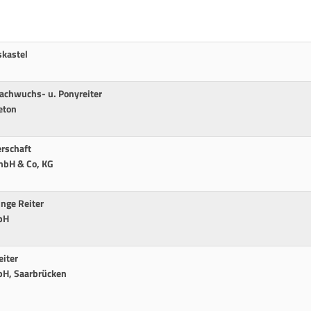
skastel
achwuchs- u. Ponyreiter
eton
erschaft
mbH & Co, KG
unge Reiter
bH
eiter
bH, Saarbrücken