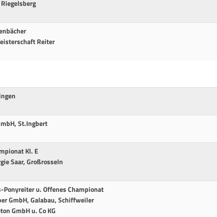
 Riegelsberg
renbächer
isterschaft Reiter
lingen
GmbH, St.Ingbert
pionat Kl. E
gie Saar, Großrosseln
Ponyreiter u. Offenes Championat
ober GmbH, Galabau, Schiffweiler
Beton GmbH u. Co KG