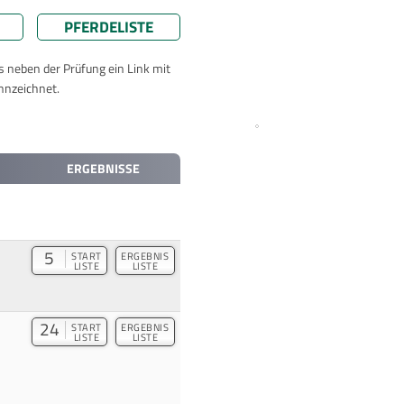
PFERDELISTE
ts neben der Prüfung ein Link mit
nnzeichnet.
ERGEBNISSE
5
START
ERGEBNIS
LISTE
LISTE
24
START
ERGEBNIS
LISTE
LISTE