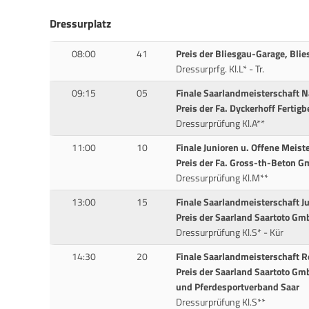
Dressurplatz
08:00
41
Preis der Bliesgau-Garage, Blie
Dressurprfg. Kl.L* - Tr.
09:15
05
Finale Saarlandmeisterschaft N
Preis der Fa. Dyckerhoff Fertigb
Dressurprüfung Kl.A**
11:00
10
Finale Junioren u. Offene Meist
Preis der Fa. Gross-th-Beton G
Dressurprüfung Kl.M**
13:00
15
Finale Saarlandmeisterschaft J
Preis der Saarland Saartoto Gm
Dressurprüfung Kl.S* - Kür
14:30
20
Finale Saarlandmeisterschaft R
Preis der Saarland Saartoto Gm
und Pferdesportverband Saar
Dressurprüfung Kl.S**