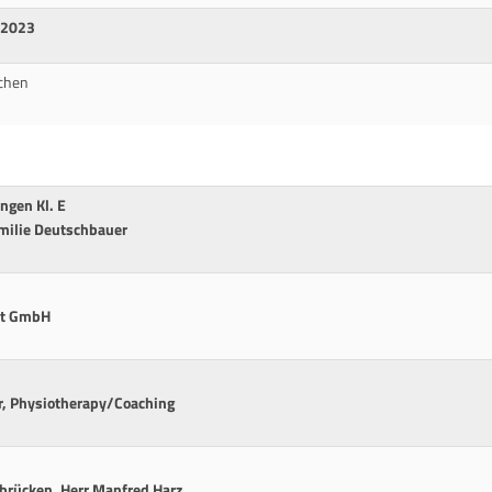
 2023
ichen
ngen Kl. E
amilie Deutschbauer
at GmbH
er, Physiotherapy/Coaching
arbrücken, Herr Manfred Harz