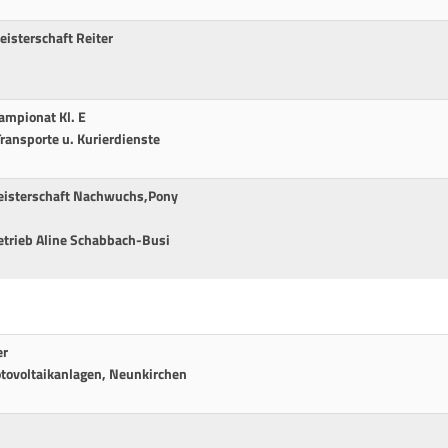
isterschaft Reiter
mpionat Kl. E
ransporte u. Kurierdienste
isterschaft Nachwuchs,Pony
betrieb Aline Schabbach-Busi
er
otovoltaikanlagen, Neunkirchen