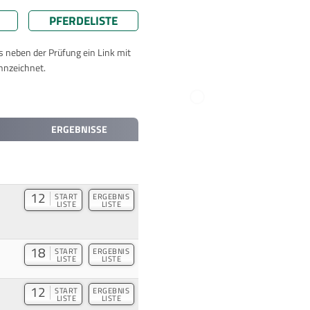
PFERDELISTE
ts neben der Prüfung ein Link mit
nnzeichnet.
ERGEBNISSE
12
START
ERGEBNIS
LISTE
LISTE
18
START
ERGEBNIS
LISTE
LISTE
12
START
ERGEBNIS
LISTE
LISTE