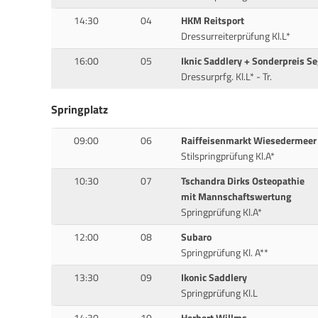
14:30
04
HKM Reitsport
Dressurreiterprüfung Kl.L*
16:00
05
Iknic Saddlery + Sonderpreis Se
Dressurprfg. Kl.L* - Tr.
Springplatz
09:00
06
Raiffeisenmarkt Wiesedermeer
Stilspringprüfung Kl.A*
10:30
07
Tschandra Dirks Osteopathie
mit Mannschaftswertung
Springprüfung Kl.A*
12:00
08
Subaro
Springprüfung Kl. A**
13:30
09
Ikonic Saddlery
Springprüfung Kl.L
14:30
10
Herbert Willms