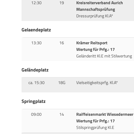
12:30
19
Kreisreiterverband Aurich
Mannschaftsprüfung
Dressurprüfung Kl.A*
Gelaendeplatz
13:30
16
Krämer Reitsport
Wertung für Prfg.: 17
Geländeritt Kl.E mit Stilwertung
Geländeplatz
ca. 15:30
18G
Vielseitigkeitsprfg. Kl.A*
Springplatz
09:00
14
Raiffeisenmarkt Wiesedermeer
Wertung für Prfg.: 17
Stilspringprüfung Kl.E