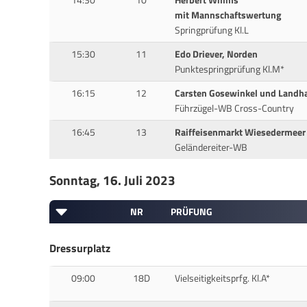
mit Mannschaftswertung
Springprüfung Kl.L
15:30
11
Edo Driever, Norden
Punktespringprüfung Kl.M*
16:15
12
Carsten Gosewinkel und Landh
Führzügel-WB Cross-Country
16:45
13
Raiffeisenmarkt Wiesedermeer
Geländereiter-WB
Sonntag, 16. Juli 2023
NR
PRÜFUNG
Dressurplatz
09:00
18D
Vielseitigkeitsprfg. Kl.A*