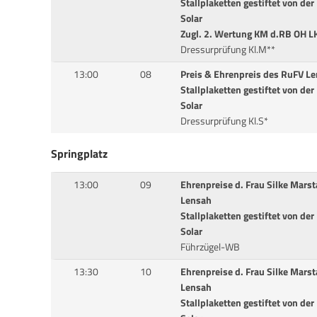
Stallplaketten gestiftet von de
Solar
Zugl. 2. Wertung KM d.RB OH L
Dressurprüfung Kl.M**
13:00
08
Preis & Ehrenpreis des RuFV Le
Stallplaketten gestiftet von de
Solar
Dressurprüfung Kl.S*
Springplatz
13:00
09
Ehrenpreise d. Frau Silke Marst
Lensah
Stallplaketten gestiftet von de
Solar
Führzügel-WB
13:30
10
Ehrenpreise d. Frau Silke Marst
Lensah
Stallplaketten gestiftet von de