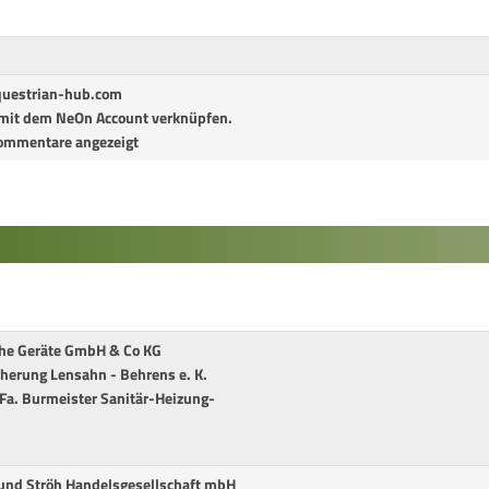
questrian-hub.com
l mit dem NeOn Account verknüpfen.
ommentare angezeigt
che Geräte GmbH & Co KG
cherung Lensahn - Behrens e. K.
r Fa. Burmeister Sanitär-Heizung-
 und Ströh Handelsgesellschaft mbH