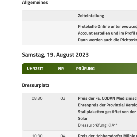
Allgemeines
Zeiteinteilung
Protokolle Online unter www.e
Account erstellen und im Profi
Dann werden auch die Richterk
Samstag, 19. August 2023
UHRZEIT
NR
PRÜFUNG
Dressurplatz
08:30
03
Preis der Fa. CODAN Medizinis
Ehrenpreis der Provinzial Versi
Stallplaketten gestiftet von de
Solar
Dressurprüfung Kl.A**
10:30
04
Preis der Hobbersdorfer Mühle