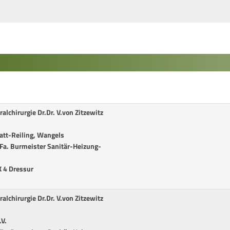
alchirurgie Dr.Dr. V.von Zitzewitz
att-Reiling, Wangels
r Fa. Burmeister Sanitär-Heizung-
K 4 Dressur
alchirurgie Dr.Dr. V.von Zitzewitz
V.