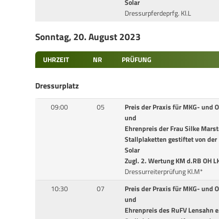
Solar
Dressurpferdeprfg. Kl.L
Sonntag, 20. August 2023
UHRZEIT
NR
PRÜFUNG
Dressurplatz
09:00
05
Preis der Praxis für MKG- und Or
und
Ehrenpreis der Frau Silke Marst
Stallplaketten gestiftet von de
Solar
Zugl. 2. Wertung KM d.RB OH L
Dressurreiterprüfung Kl.M*
10:30
07
Preis der Praxis für MKG- und Or
und
Ehrenpreis des RuFV Lensahn e.