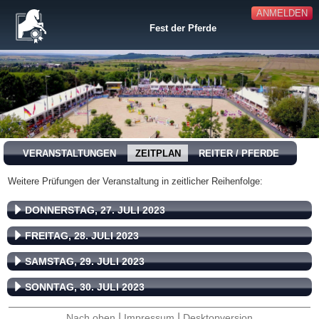
ANMELDEN
Fest der Pferde
VERANSTALTUNGEN
ZEITPLAN
REITER / PFERDE
Weitere Prüfungen der Veranstaltung in zeitlicher Reihenfolge:
DONNERSTAG, 27. JULI 2023
FREITAG, 28. JULI 2023
SAMSTAG, 29. JULI 2023
SONNTAG, 30. JULI 2023
|
|
Nach oben
Impressum
Desktopversion