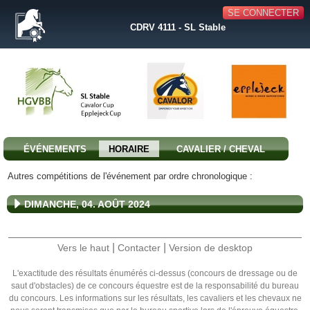
SE CONNECTER
CDRV 4111 - SL Stable
ÉVÉNEMENTS
HORAIRE
CAVALIER / CHEVAL
Autres compétitions de l'événement par ordre chronologique :
DIMANCHE, 04. AOÛT 2024
|
|
Vers le haut
Contacter
Version de desktop
L'exactitude des résultats énumérés ci-dessus (concours de dressage ou de
saut d'obstacles) de ce concours équestre est de la responsabilité du bureau
du concours. Les informations sur les résultats, les cavaliers et les chevaux ne