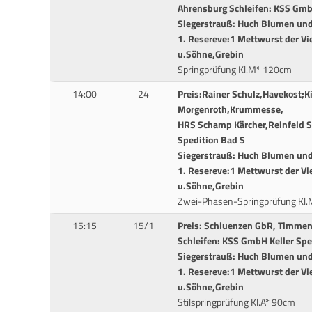
Ahrensburg Schleifen: KSS Gmb
Siegerstrauß: Huch Blumen und 
1. Resereve:1 Mettwurst der Vi
u.Söhne,Grebin
Springprüfung Kl.M* 120cm
14:00
24
Preis:Rainer Schulz,Havekost;
Morgenroth,Krummesse,
HRS Schamp Kärcher,Reinfeld S
Spedition Bad S
Siegerstrauß: Huch Blumen und 
1. Resereve:1 Mettwurst der Vi
u.Söhne,Grebin
Zwei-Phasen-Springprüfung Kl
15:15
15/1
Preis: Schluenzen GbR, Timmen
Schleifen: KSS GmbH Keller Sp
Siegerstrauß: Huch Blumen und 
1. Resereve:1 Mettwurst der Vi
u.Söhne,Grebin
Stilspringprüfung Kl.A* 90cm