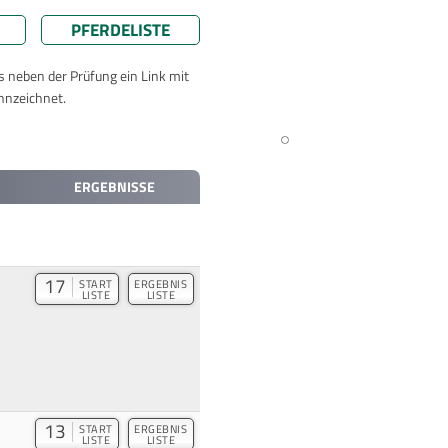
PFERDELISTE
ts neben der Prüfung ein Link mit
nnzeichnet.
ERGEBNISSE
17
START
ERGEBNIS
LISTE
LISTE
13
START
ERGEBNIS
LISTE
LISTE