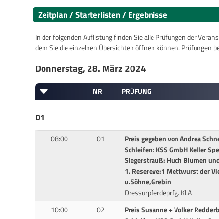
Zeitplan / Starterlisten / Ergebnisse
In der folgenden Auflistung finden Sie alle Prüfungen der Verans
dem Sie die einzelnen Übersichten öffnen können. Prüfungen b
Donnerstag, 28. März 2024
NR
PRÜFUNG
D1
08:00
01
Preis gegeben von Andrea Schne
Schleifen: KSS GmbH Keller Sp
Siegerstrauß: Huch Blumen und 
1. Resereve:1 Mettwurst der Vi
u.Söhne,Grebin
Dressurpferdeprfg. Kl.A
10:00
02
Preis Susanne + Volker Redderb