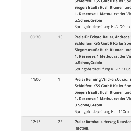
Schleifen: KSS GmbH Keller Sp
Siegerstrauß: Huch Blumen und 
1. Resereve:1 Mettwurst der Vi
u.Söhne,Grebin
Springpferdeprüfung Kl.A* 90cm
09:30
13
Preis:Dr.Eckard Bauer, Andreas
Schleifen: KSS GmbH Keller Sp
Siegerstrauß: Huch Blumen und 
1. Resereve:1 Mettwurst der Vi
u.Söhne,Grebin
Springpferdeprüfung Kl.A** 100
11:00
14
Preis: Henning Wilcken,Curau; 
Schleifen: KSS GmbH Keller Sp
Siegerstrauß: Huch Blumen und 
1. Resereve:1 Mettwurst der Vi
u.Söhne,Grebin
Springpferdeprüfung Kl.L 110cm
12:15
23
Preis: Autohaus Herzog,Neustad
Imotion,