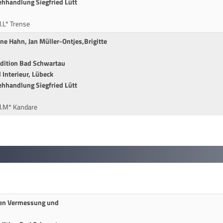
ehhandlung Siegfried Lütt
.L* Trense
e Hahn, Jan Müller-Ontjes,Brigitte
edition Bad Schwartau
Interieur, Lübeck
ehhandlung Siegfried Lütt
l.M* Kandare
lten Vermessung und