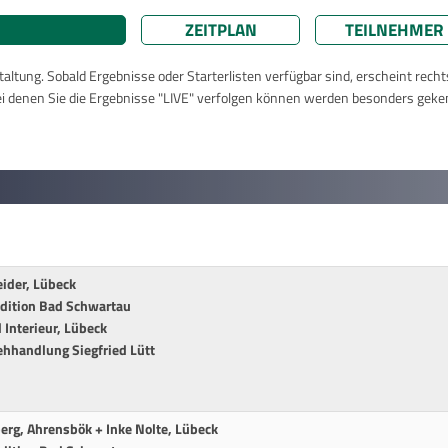
ZEITPLAN
TEILNEHMER
taltung. Sobald Ergebnisse oder Starterlisten verfügbar sind, erscheint rech
ei denen Sie die Ergebnisse "LIVE" verfolgen können werden besonders geke
ider, Lübeck
edition Bad Schwartau
Interieur, Lübeck
ehhandlung Siegfried Lütt
erg, Ahrensbök + Inke Nolte, Lübeck