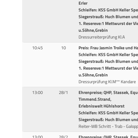
Erler
Schleifen: KSS GmbH Keller Sp
Siegerstrauß: Huch Blumen und 
1. Resereve:1 Mettwurst der Vi
u.Söhne,Grebin
Dressurreiterprüfung Kl.A
10:45
10
Preis: Frau Jasmin Troike und H
Schleifen: KSS GmbH Keller Sp
Siegerstrauß: Huch Blumen und 
1. Resereve:1 Mettwurst der Vi
u.Söhne,Grebin
Dressurprüfung Kl.M** Kandare
13:00
28/1
Ehrenpreise; QHP, Stassek, Equo
Timmend.Strand,
Erlebniswelt Hühlshorst
Schleifen: KSS GmbH Keller Sp
Siegerstrauß: Huch Blumen und 
Reiter-WB Schritt - Trab - Galop
13:00
28/2
Ehrenpreise; QHP, Stassek, Equo