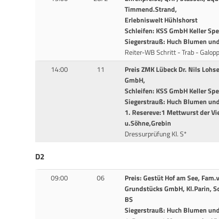
Timmend.Strand,
Erlebniswelt Hühlshorst
Schleifen: KSS GmbH Keller Sp
Siegerstrauß: Huch Blumen und 
Reiter-WB Schritt - Trab - Galop
14:00
11
Preis ZMK Lübeck Dr. Nils Lohs
GmbH,
Schleifen: KSS GmbH Keller Sp
Siegerstrauß: Huch Blumen und 
1. Resereve:1 Mettwurst der Vi
u.Söhne,Grebin
Dressurprüfung Kl. S*
D2
09:00
06
Preis: Gestüt Hof am See, Fam
Grundstücks GmbH, Kl.Parin, Sc
BS
Siegerstrauß: Huch Blumen und 