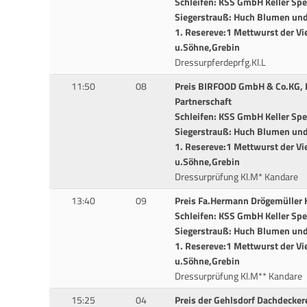
Schleifen: KSS GmbH Keller Sp
Siegerstrauß: Huch Blumen und 
1. Resereve:1 Mettwurst der Vi
u.Söhne,Grebin
Dressurpferdeprfg.Kl.L
11:50
08
Preis BIRFOOD GmbH & Co.KG, HL
Partnerschaft
Schleifen: KSS GmbH Keller Sp
Siegerstrauß: Huch Blumen und 
1. Resereve:1 Mettwurst der Vi
u.Söhne,Grebin
Dressurprüfung Kl.M* Kandare
13:40
09
Preis Fa.Hermann Drögemüller H
Schleifen: KSS GmbH Keller Sp
Siegerstrauß: Huch Blumen und 
1. Resereve:1 Mettwurst der Vi
u.Söhne,Grebin
Dressurprüfung Kl.M** Kandare
15:25
04
Preis der Gehlsdorf Dachdecker