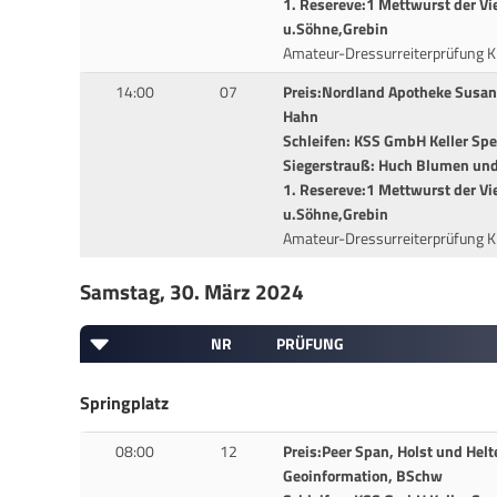
1. Resereve:1 Mettwurst der Vi
u.Söhne,Grebin
Amateur-Dressurreiterprüfung Kl
14:00
07
Preis:Nordland Apotheke Susann
Hahn
Schleifen: KSS GmbH Keller Sp
Siegerstrauß: Huch Blumen und 
1. Resereve:1 Mettwurst der Vi
u.Söhne,Grebin
Amateur-Dressurreiterprüfung K
Samstag, 30. März 2024
NR
PRÜFUNG
Springplatz
08:00
12
Preis:Peer Span, Holst und He
Geoinformation, BSchw