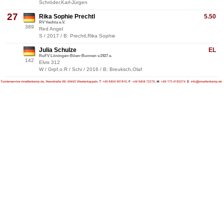
Schröder,Karl-Jürgen
27
Rika Sophie Prechtl
5.50
RV Vechta e.V.
389
Red Angel
S / 2017 / B: Prechtl,Rika Sophie
Julia Schulze
EL
RuFV Löningen-Böen-Bunnen v.1927 e.
142
Elvis 312
W / Grpf.o.R / Schi / 2016 / B: Breuksch,Olaf