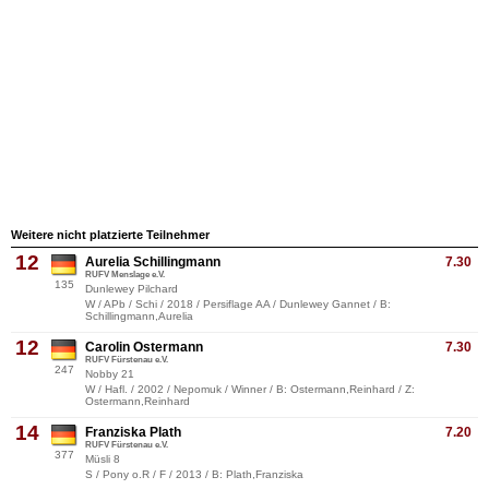
Weitere nicht platzierte Teilnehmer
12
Aurelia Schillingmann
7.30
RUFV Menslage e.V.
135
Dunlewey Pilchard
W / APb / Schi / 2018 / Persiflage AA / Dunlewey Gannet / B:
Schillingmann,Aurelia
12
Carolin Ostermann
7.30
RUFV Fürstenau e.V.
247
Nobby 21
W / Hafl. / 2002 / Nepomuk / Winner / B: Ostermann,Reinhard / Z:
Ostermann,Reinhard
14
Franziska Plath
7.20
RUFV Fürstenau e.V.
377
Müsli 8
S / Pony o.R / F / 2013 / B: Plath,Franziska