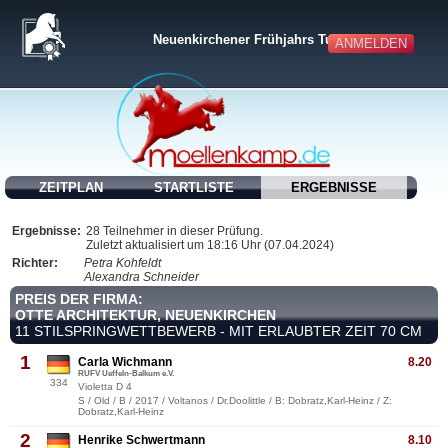
Neuenkirchener Frühjahrs Turnier
ANMELDEN
ZEITPLAN
STARTLISTE
ERGEBNISSE
Ergebnisse:
28 Teilnehmer in dieser Prüfung.
Zuletzt aktualisiert um 18:16 Uhr (07.04.2024)
Richter:
Petra Kohfeldt
Alexandra Schneider
PREIS DER FIRMA:
OTTE ARCHITEKTUR, NEUENKIRCHEN
11 STILSPRINGWETTBEWERB - MIT ERLAUBTER ZEIT 70 CM
1
Carla Wichmann
8.20
RUFV Ueffeln-Balkum e.V.
334
Violetta D 4
S / Old / B / 2017 / Voltanos / Dr.Doolittle / B: Dobratz,Karl-Heinz / Z:
Dobratz,Karl-Heinz
2
Henrike Schwertmann
8.10