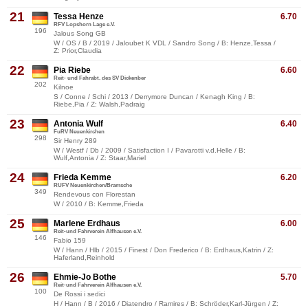
21
Tessa Henze
6.70
RFV Lopshorn Lage e.V.
196
Jalous Song GB
W / OS / B / 2019 / Jaloubet K VDL / Sandro Song / B: Henze,Tessa /
Z: Prior,Claudia
22
Pia Riebe
6.60
Reit- und Fahrabt. des SV Dickenber
202
Kilnoe
S / Conne / Schi / 2013 / Derrymore Duncan / Kenagh King / B:
Riebe,Pia / Z: Walsh,Padraig
23
Antonia Wulf
6.40
FuRV Neuenkirchen
298
Sir Henry 289
W / Westf / Db / 2009 / Satisfaction I / Pavarotti v.d.Helle / B:
Wulf,Antonia / Z: Staar,Mariel
24
Frieda Kemme
6.20
RUFV Neuenkirchen/Bramsche
349
Rendevous con Florestan
W / 2010 / B: Kemme,Frieda
25
Marlene Erdhaus
6.00
Reit-und Fahrverein Alfhausen e.V.
146
Fabio 159
W / Hann / Hlb / 2015 / Finest / Don Frederico / B: Erdhaus,Katrin / Z:
Haferland,Reinhold
26
Ehmie-Jo Bothe
5.70
Reit-und Fahrverein Alfhausen e.V.
100
De Rossi i sedici
H / Hann / B / 2016 / Diatendro / Ramires / B: Schröder,Karl-Jürgen / Z: