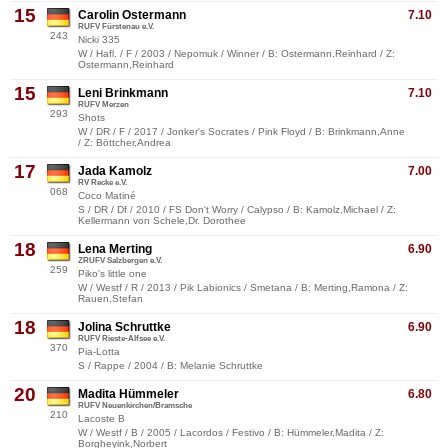
15
Carolin Ostermann
7.10
RUFV Fürstenau e.V.
243
Nicki 335
W / Hafl. / F / 2003 / Nepomuk / Winner / B: Ostermann,Reinhard / Z:
Ostermann,Reinhard
15
Leni Brinkmann
7.10
RUFV Merzen
293
Shots
W / DR / F / 2017 / Jonker's Socrates / Pink Floyd / B: Brinkmann,Anne
/ Z: Böttcher,Andrea
17
Jada Kamolz
7.00
RV Recke e.V.
068
Coco Matiné
S / DR / Df / 2010 / FS Don't Worry / Calypso / B: Kamolz,Michael / Z:
Kellermann von Schele,Dr. Dorothee
18
Lena Merting
6.90
ZRUFV Salzbergen e.V.
259
Piko's little one
W / Westf / R / 2013 / Pik Labionics / Smetana / B: Merting,Ramona / Z:
Rauen,Stefan
18
Jolina Schruttke
6.90
RUFV Rieste-Alfsee e.V.
370
Pia-Lotta
S / Rappe / 2004 / B: Melanie Schruttke
20
Madita Hümmeler
6.80
RUFV Neuenkirchen/Bramsche
210
Lacoste B
W / Westf / B / 2005 / Lacordos / Festivo / B: Hümmeler,Madita / Z:
Borgheyink,Norbert