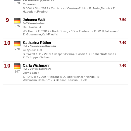
RFV Wehdem-Oppendorf e.V.
079
Cuteness
S / Old / Db / 2012 / Confiance / Couleur-Rubin / B: Meier,Dennis / Z:
Hagedorn,Friedrich
9
Johanna Wulf
7.50
FuRV Neuenkirchen
275
Red Rocket 4
W / Hann / F / 2017 / Rock Springs / Don Frederico / B: Wulf,Johanna /
Z: Gussmann,Karl-Friedrich
10
Katharina Rüther
7.40
RUFV Neuenkirchen/Bramsche
078
Curly Sue 185
S / Westf / Db / 2009 / Caspar (Berlin) / Cassis / B: Rüther,Katharina /
Z: Schoppe,Gerhard
10
Carla Wichmann
7.40
RUFV Ueffeln-Balkum e.V.
197
Jelly Bean 4
S / DR / B / 2009 / Reitland's Du oder Keiner / Nando / B:
Wichmann,Carla / Z: ZG Baaske, Kristina u.Hela,