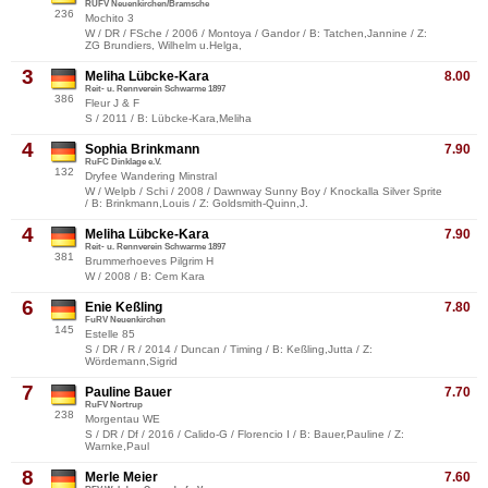
RUFV Neuenkirchen/Bramsche
236
Mochito 3
W / DR / FSche / 2006 / Montoya / Gandor / B: Tatchen,Jannine / Z:
ZG Brundiers, Wilhelm u.Helga,
3
Meliha Lübcke-Kara
8.00
Reit- u. Rennverein Schwarme 1897
386
Fleur J & F
S / 2011 / B: Lübcke-Kara,Meliha
4
Sophia Brinkmann
7.90
RuFC Dinklage e.V.
132
Dryfee Wandering Minstral
W / Welpb / Schi / 2008 / Dawnway Sunny Boy / Knockalla Silver Sprite
/ B: Brinkmann,Louis / Z: Goldsmith-Quinn,J.
4
Meliha Lübcke-Kara
7.90
Reit- u. Rennverein Schwarme 1897
381
Brummerhoeves Pilgrim H
W / 2008 / B: Cem Kara
6
Enie Keßling
7.80
FuRV Neuenkirchen
145
Estelle 85
S / DR / R / 2014 / Duncan / Timing / B: Keßling,Jutta / Z:
Wördemann,Sigrid
7
Pauline Bauer
7.70
RuFV Nortrup
238
Morgentau WE
S / DR / Df / 2016 / Calido-G / Florencio I / B: Bauer,Pauline / Z:
Warnke,Paul
8
Merle Meier
7.60