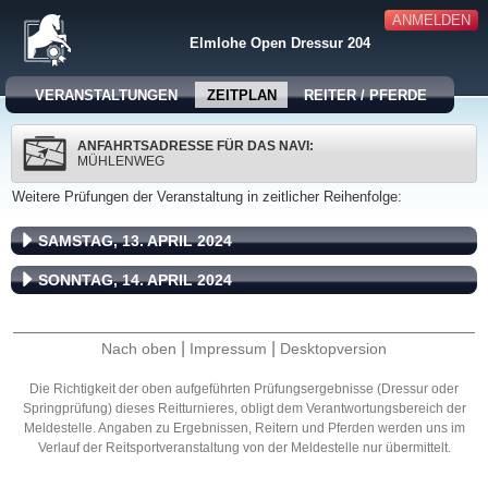
ANMELDEN
Elmlohe Open Dressur 204
VERANSTALTUNGEN
ZEITPLAN
REITER / PFERDE
ANFAHRTSADRESSE FÜR DAS NAVI:
MÜHLENWEG
Weitere Prüfungen der Veranstaltung in zeitlicher Reihenfolge:
SAMSTAG, 13. APRIL 2024
SONNTAG, 14. APRIL 2024
|
|
Nach oben
Impressum
Desktopversion
Die Richtigkeit der oben aufgeführten Prüfungsergebnisse (Dressur oder
Springprüfung) dieses Reitturnieres, obligt dem Verantwortungsbereich der
Meldestelle. Angaben zu Ergebnissen, Reitern und Pferden werden uns im
Verlauf der Reitsportveranstaltung von der Meldestelle nur übermittelt.