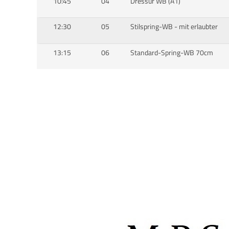
10:45
04
Dressur WB (A1)
12:30
05
Stilspring-WB - mit erlaubter
13:15
06
Standard-Spring-WB 70cm